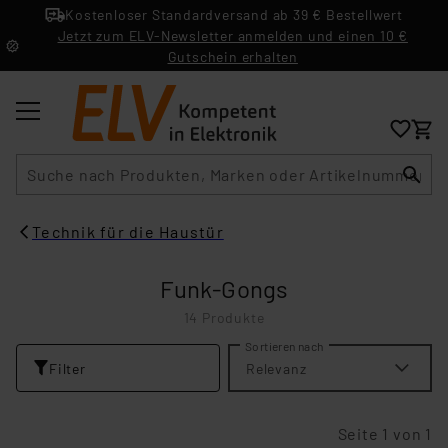
Kostenloser Standardversand ab 39 € Bestellwert
Jetzt zum ELV-Newsletter anmelden und einen 10 €
Gutschein erhalten
Suche
Technik für die Haustür
Funk-Gongs
14 Produkte
Sortieren nach
Filter
Relevanz
Seite 1 von 1