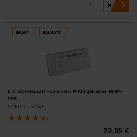
ELV ARR-Bausatz Homematic IP Klingeltaster, HmIP-
DBB
Artikel-Nr. 153424
1
2
3
4
5
(11)
29,95 €