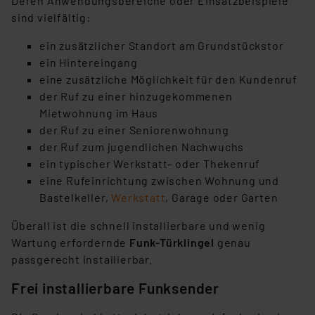
Deren Anwendungsbereiche oder Einsatzbeispiele
der Datenschutzerklärung. Für die USA besteht kein
sind vielfältig:
Angemessenheitsbeschluss der EU. Dies bedeutet,
ein zusätzlicher Standort am Grundstückstor
dass die USA als Land mit unzureichendem
ein Hintereingang
Datenschutz nach EU-Standards eingestuft wird. So
eine zusätzliche Möglichkeit für den Kundenruf
besteht etwa das Risiko, dass US-Behörden
der Ruf zu einer hinzugekommenen
personenbezogene Daten in
Mietwohnung im Haus
Überwachungsprogrammen verarbeiten, ohne dass
der Ruf zu einer Seniorenwohnung
hiergegen Klagemöglichkeiten für Europäer bestehen.
der Ruf zum jugendlichen Nachwuchs
Unsere Kooperation mit diesen Dienstleistern stützt
ein typischer Werkstatt- oder Thekenruf
sich auf die Standarddatenschutzklauseln der
eine Rufeinrichtung zwischen Wohnung und
Europäischen Kommission sowie einer eigenen
Bastelkeller,
Werkstatt
, Garage oder Garten
Beurteilung der mit der Datenübermittlung,
insbesondere der Art der übermittelten Daten,
Überall ist die schnell installierbare und wenig
verbundenen Risiken.“
Wartung erfordernde
Funk-Türklingel
genau
passgerecht installierbar.
Impressum
|
Datenschutzerklärung
Frei installierbare Funksender