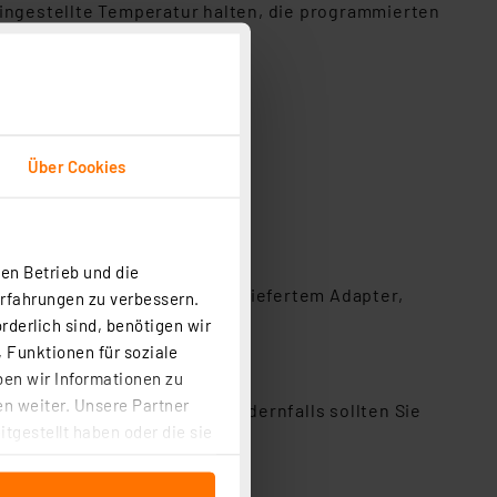
eingestellte Temperatur halten, die programmierten
mierten Schaltzyklen
ideal für öffentliche Räume)
Über Cookies
en Betrieb und die
 1,5) und Danfoss RA mit mitgeliefertem Adapter,
Erfahrungen zu verbessern.
rderlich sind, benötigen wir
 Funktionen für soziale
ben wir Informationen zu
n weiter. Unsere Partner
perthermostaten besitzt. Andernfalls sollten Sie
tgestellt haben oder die sie
cken, stimmen Sie sowohl
anschließenden