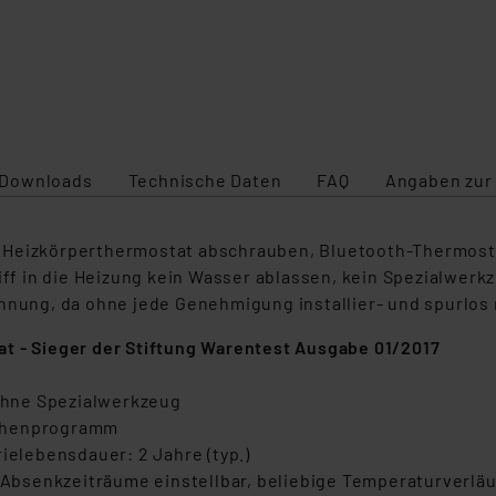
Downloads
Technische Daten
FAQ
Angaben zur
 Heizkörperthermostat abschrauben, Bluetooth-Thermosta
riff in die Heizung kein Wasser ablassen, kein Spezialwer
ohnung, da ohne jede Genehmigung installier- und spurlos
t - Sieger der Stiftung Warentest Ausgabe 01/2017
ohne Spezialwerkzeug
ochenprogramm
ielebensdauer: 2 Jahre (typ.)
d Absenkzeiträume einstellbar, beliebige Temperaturverläu