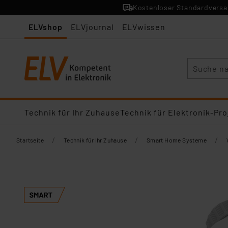
Kostenloser Standardversan
ELVshop
ELVjournal
ELVwissen
Suche
Technik für Ihr Zuhause
Technik für Elektronik-Pro
/
/
/
Startseite
Technik für Ihr Zuhause
Smart Home Systeme