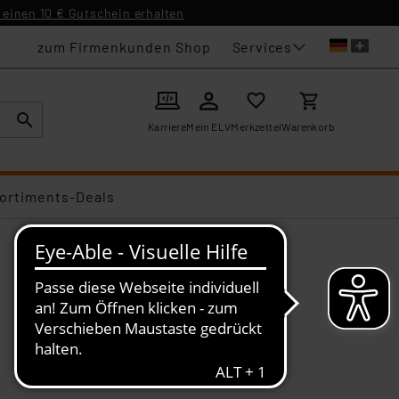
einen 10 € Gutschein erhalten
Services
zum Firmenkunden Shop
Karriere
Mein ELV
Merkzettel
Warenkorb
ortiments-Deals