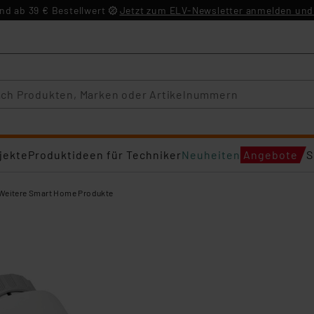
d ab 39 € Bestellwert
Jetzt zum ELV-Newsletter anmelden und 
jekte
Produktideen für Techniker
Neuheiten
Angebote
S
Weitere Smart Home Produkte