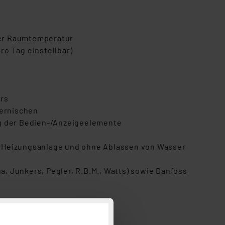
der Raumtemperatur
o Tag einstellbar)
ers
pernischen
ng der Bedien-/Anzeigeelemente
die Heizungsanlage und ohne Ablassen von Wasser
a, Junkers, Pegler, R.B.M., Watts) sowie Danfoss