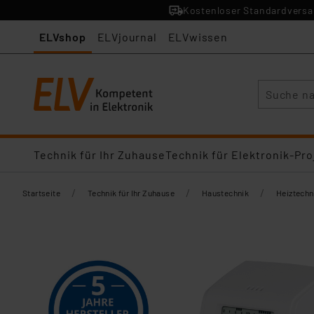
Kostenloser Standardversan
ELVshop
ELVjournal
ELVwissen
Suche
Technik für Ihr Zuhause
Technik für Elektronik-Pro
/
/
/
Startseite
Technik für Ihr Zuhause
Haustechnik
Heiztechn