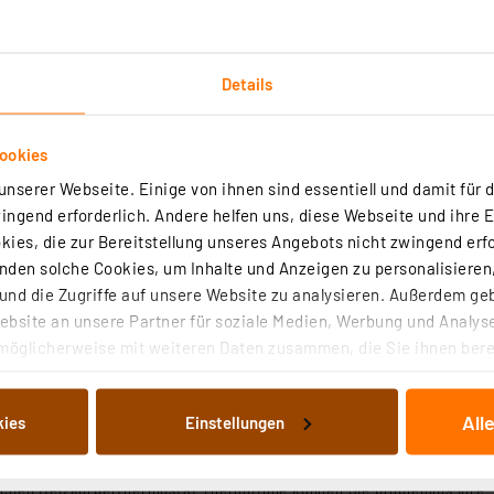
Details
en von dieser Garantie unberührt und gelten unabhängig 
Garantiebestimmungen zu diesem Produkt finden Sie in de
ookies
nserer Webseite. Einige von ihnen sind essentiell und damit für d
asen und zwei Fensteröffnungen am Tag) kann die Batteri
ngend erforderlich. Andere helfen uns, diese Webseite und ihre 
Jahre und weniger sinken.
ies, die zur Bereitstellung unseres Angebots nicht zwingend erfo
den solche Cookies, um Inhalte und Anzeigen zu personalisieren,
nd die Zugriffe auf unsere Website zu analysieren. Außerdem ge
bsite an unsere Partner für soziale Medien, Werbung und Analyse
möglicherweise mit weiteren Daten zusammen, die Sie ihnen berei
zkörperthermostat ThermoTune, Stand-alone, ca. 4 Jahre
 Dienste gesammelt haben. Indem Sie auf „Alle akzeptieren“ kli
von Informationen auf Ihrem gerät (§25 Abs.1 TTDSG) sowie der 
All
kies
Einstellungen
nachfolgend dargestellten bzw. die von Ihnen ausgewählten Verar
illierte Auflistung der einzelnen Cookies nach Zweck und Anbieter
(8)
ellungen“ abrufbar. Sie können die Verwendung nicht notwendiger
schen Heizkörperthermostat ThermoTune können Sie problemlos Ihre