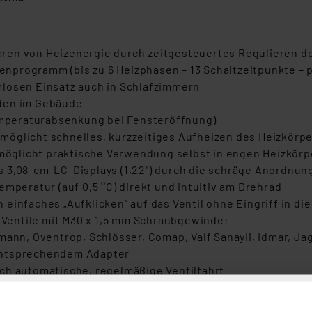
ren von Heizenergie durch zeitgesteuertes Regulieren 
programm (bis zu 6 Heizphasen – 13 Schaltzeitpunkte – pr
mlosen Einsatz auch in Schlafzimmern
äden im Gebäude
mperaturabsenkung bei Fensteröffnung)
öglicht schnelles, kurzzeitiges Aufheizen des Heizkörp
öglicht praktische Verwendung selbst in engen Heizkör
s 3,08-cm-LC-Displays (1,22") durch die schräge Anordnu
mperatur (auf 0,5 °C) direkt und intuitiv am Drehrad
 einfaches „Aufklicken“ auf das Ventil ohne Eingriff in 
e Ventile mit M30 x 1,5 mm Schraubgewinde:
mann, Oventrop, Schlösser, Comap, Valf Sanayii, Idmar, Jag
entsprechendem Adapter
ch automatische, regelmäßige Ventilfahrt
Bediensperre
ogrammierung