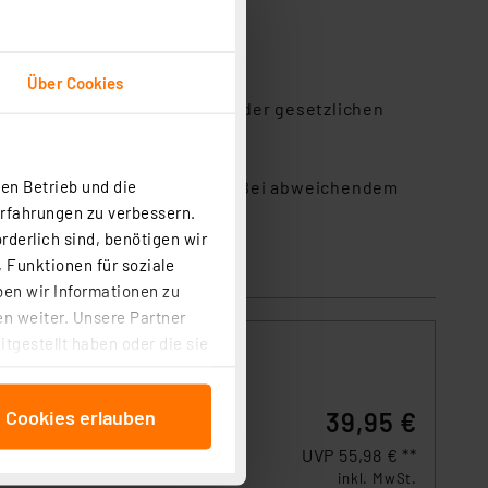
Über Cookies
davon. Die Inanspruchnahme der gesetzlichen
n Downloads.
en Betrieb und die
elaufzeit 4–5 Jahre betragen. Bei abweichendem
Erfahrungen zu verbessern.
rderlich sind, benötigen wir
 Funktionen für soziale
ben wir Informationen zu
n weiter. Unsere Partner
tgestellt haben oder die sie
cken, stimmen Sie sowohl
anschließenden
e Cookies erlauben
39,95 €
beitungszwecke (Art. 6
 ist durch Klick auf den
UVP 55,98 € **
 Cookies ablehnen oder ihr
inkl. MwSt.