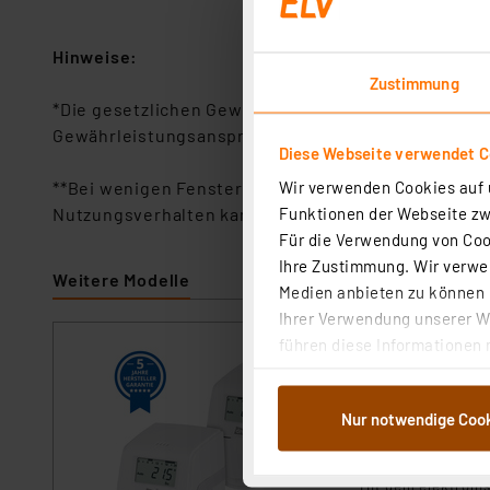
Hinweise:
Zustimmung
*Die gesetzlichen Gewährleistungsansprüche bleib
Gewährleistungsansprüche ist unentgeltlich. Die 
Diese Webseite verwendet C
Wir verwenden Cookies auf u
**Bei wenigen Fensteröffnungen (z. B. drei Heizph
Funktionen der Webseite zwi
Nutzungsverhalten kann die Batterielaufzeit auf 3 
Für die Verwendung von Cook
Ihre Zustimmung. Wir verwen
Weitere Modelle
Medien anbieten zu können u
Ihrer Verwendung unserer We
führen diese Informationen 
dnt 2er-Set Hei
im Rahmen Ihrer Nutzung der
Batterielaufzeit
dem Speichern und Abrufen 
Artikel-Nr. 253145
Nur notwendige Coo
Weiterverarbeitung für die 
1
2
3
4
5
Abs.1a DSG-VO) zu. Eine deta
Button „Ablehnen oder Einst
Mit dem elektroni