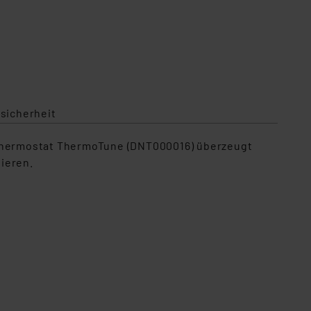
sicherheit
erthermostat ThermoTune (DNT000016) überzeugt
ieren.