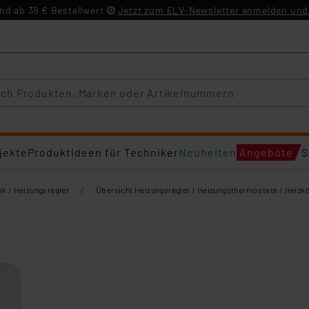
d ab 39 € Bestellwert
Jetzt zum ELV-Newsletter anmelden und 
jekte
Produktideen für Techniker
Neuheiten
Angebote
S
/
ik / Heizungsregler
Übersicht Heizungsregler / Heizungsthermostate / Heizk