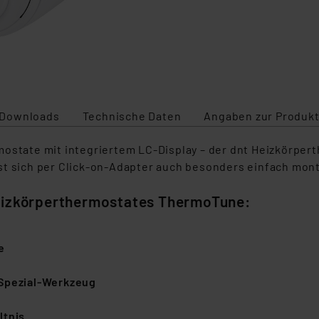
Downloads
Technische Daten
Angaben zur Produkt
rmostate mit integriertem LC-Display – der dnt Heizkörp
st sich per Click-on-Adapter auch besonders einfach mont
Heizkörperthermostates ThermoTune:
e
 Spezial-Werkzeug
ltnis