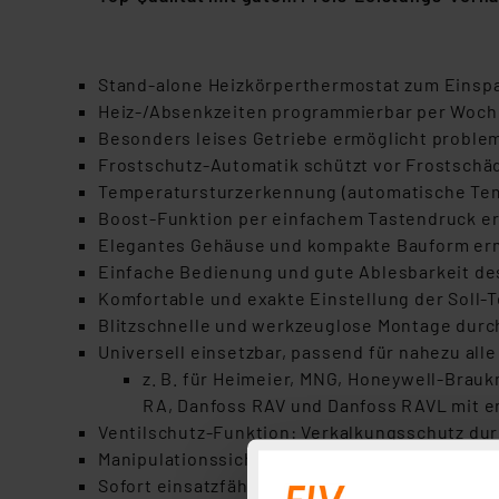
Stand-alone Heizkörperthermostat zum Einspa
Heiz-/Absenkzeiten programmierbar per Wochen
Besonders leises Getriebe ermöglicht proble
Frostschutz-Automatik schützt vor Frostsch
Temperatursturzerkennung (automatische Te
Boost-Funktion per einfachem Tastendruck erm
Elegantes Gehäuse und kompakte Bauform erm
Einfache Bedienung und gute Ablesbarkeit de
Komfortable und exakte Einstellung der Soll-Te
Blitzschnelle und werkzeuglose Montage durch
Universell einsetzbar, passend für nahezu all
z. B. für Heimeier, MNG, Honeywell-Brauk
RA, Danfoss RAV und Danfoss RAVL mit 
Ventilschutz-Funktion: Verkalkungsschutz dur
Manipulationssicher durch Kindersicherung/
Sofort einsatzfähig durch voreingestellte Pr