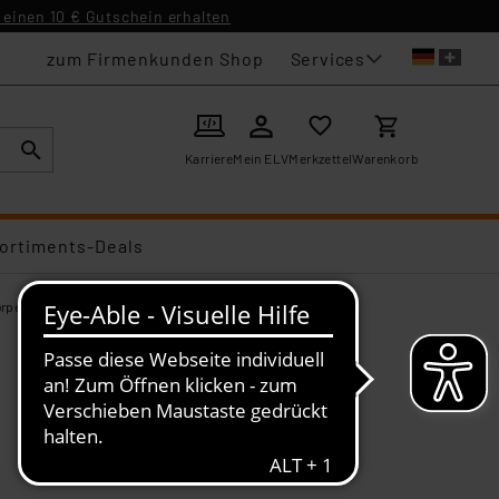
einen 10 € Gutschein erhalten
Services
zum Firmenkunden Shop
Karriere
Mein ELV
Merkzettel
Warenkorb
ortiments-Deals
örperthermostate