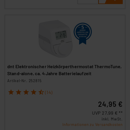
Die Rechtmäßigkeit der Speicherung, Abrufung und
Weiterverarbeitung dieser Daten zur Auswertung und
Analyse bis zum Zeitpunkt des Widerrufs bleibt hiervon
unberührt. Ihre Browser-Einstellungen können dazu
führen, dass die Einstellungen nicht längerfristig
gespeichert werden und dieses Banner erneut
angezeigt wird.
„Einige Drittanbieter verarbeiten personenbezogene
Daten in den USA. Ihre Einwilligung zur Einbindung von
dnt Elektronischer Heizkörperthermostat ThermoTune,
Cookies dieser Drittanbieter umfasst daher ggf. auch
Stand-alone, ca. 4 Jahre Batterielaufzeit
die Verarbeitung Ihrer Daten in den USA gemäß Art. 49
Artikel-Nr. 252815
(1) lit. a DSGVO. Nähere Infos zu diesen Drittanbietern
1
2
3
4
5
und zu der jeweiligen Datenübermittlung erhalten Sie in
(14)
der Datenschutzerklärung. Für die USA besteht kein
24,95 €
Angemessenheitsbeschluss der EU. Dies bedeutet,
dass die USA als Land mit unzureichendem
UVP 27,99 € **
inkl. MwSt.
Datenschutz nach EU-Standards eingestuft wird. So
Informationen zu Versandkosten
besteht etwa das Risiko, dass US-Behörden