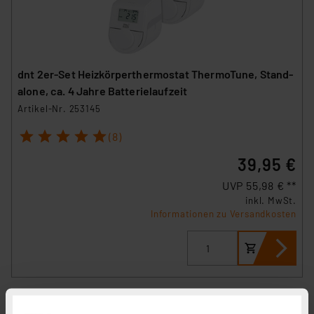
dnt 2er-Set Heizkörperthermostat ThermoTune, Stand-
alone, ca. 4 Jahre Batterielaufzeit
Artikel-Nr. 253145
1
2
3
4
5
(8)
39,95 €
UVP 55,98 € **
inkl. MwSt.
Informationen zu Versandkosten