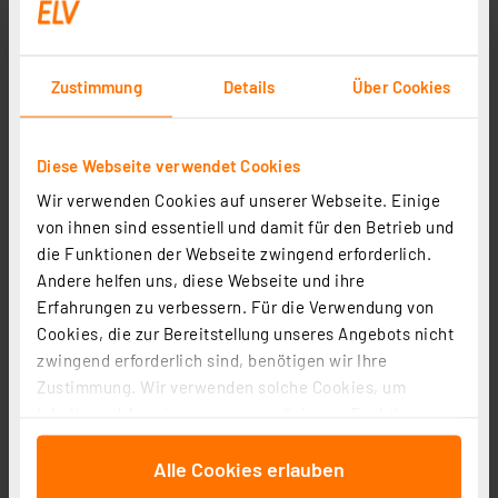
Zustimmung
Details
Über Cookies
dnt 3er-Set Heizkörperthermostat ThermoTune, Stand-
Diese Webseite verwendet Cookies
alone, ca. 4 Jahre Batterielaufzeit
Wir verwenden Cookies auf unserer Webseite. Einige
Artikel-Nr. 253146
von ihnen sind essentiell und damit für den Betrieb und
die Funktionen der Webseite zwingend erforderlich.
1
2
3
4
5
(10)
Andere helfen uns, diese Webseite und ihre
57,95 €
Erfahrungen zu verbessern. Für die Verwendung von
Cookies, die zur Bereitstellung unseres Angebots nicht
UVP 83,97 € **
zwingend erforderlich sind, benötigen wir Ihre
inkl. MwSt.
Informationen zu Versandkosten
Zustimmung. Wir verwenden solche Cookies, um
Inhalte und Anzeigen zu personalisieren, Funktionen
für soziale Medien anbieten zu können und die Zugriffe
Alle Cookies erlauben
auf unsere Website zu analysieren. Außerdem geben
wir Informationen zu Ihrer Verwendung unserer Website