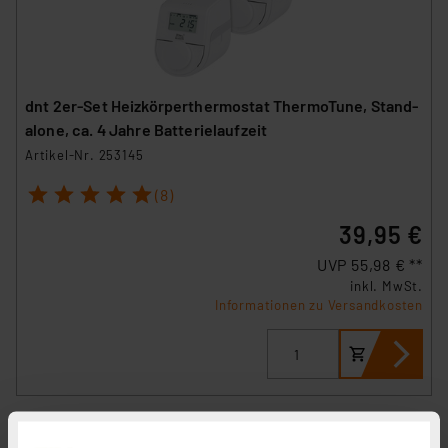
dnt 2er-Set Heizkörperthermostat ThermoTune, Stand-
alone, ca. 4 Jahre Batterielaufzeit
Artikel-Nr. 253145
1
2
3
4
5
(8)
39,95 €
UVP 55,98 € **
inkl. MwSt.
Informationen zu Versandkosten