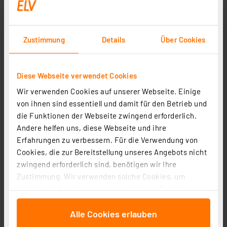
Zustimmung
Details
Über Cookies
dnt 4er-Set Heizkörperthermostat ThermoTune, Stand-
Diese Webseite verwendet Cookies
alone, ca. 4 Jahre Batterielaufzeit
Wir verwenden Cookies auf unserer Webseite. Einige
Artikel-Nr. 253147
von ihnen sind essentiell und damit für den Betrieb und
die Funktionen der Webseite zwingend erforderlich.
1
2
3
4
5
(2)
Andere helfen uns, diese Webseite und ihre
69,95 €
Erfahrungen zu verbessern. Für die Verwendung von
Cookies, die zur Bereitstellung unseres Angebots nicht
UVP 111,96 € **
zwingend erforderlich sind, benötigen wir Ihre
inkl. MwSt.
Informationen zu Versandkosten
Zustimmung. Wir verwenden solche Cookies, um
Inhalte und Anzeigen zu personalisieren, Funktionen
für soziale Medien anbieten zu können und die Zugriffe
Alle Cookies erlauben
auf unsere Website zu analysieren. Außerdem geben
wir Informationen zu Ihrer Verwendung unserer Website