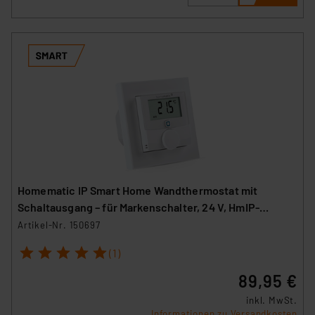
Homematic IP Smart Home Wandthermostat mit
Schaltausgang – für Markenschalter, 24 V, HmIP-
BWTH24
Artikel-Nr. 150697
1
2
3
4
5
(1)
89,95 €
inkl. MwSt.
Informationen zu Versandkosten