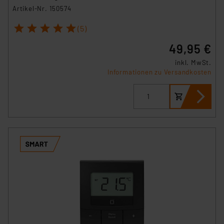
STHO-A
Artikel-Nr. 150574
1
2
3
4
5
(5)
49,95 €
inkl. MwSt.
Informationen zu Versandkosten