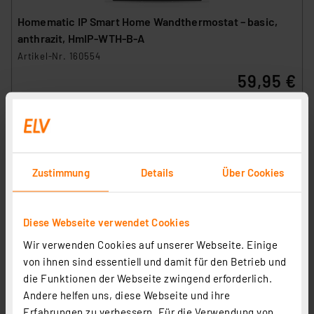
Homematic IP Smart Home Wandthermostat – basic,
anthrazit, HmIP-WTH-B-A
Artikel-Nr. 160554
59,95 €
inkl. MwSt.
Informationen zu Versandkosten
Zustimmung
Details
Über Cookies
Diese Webseite verwendet Cookies
Wir verwenden Cookies auf unserer Webseite. Einige
von ihnen sind essentiell und damit für den Betrieb und
die Funktionen der Webseite zwingend erforderlich.
Andere helfen uns, diese Webseite und ihre
Erfahrungen zu verbessern. Für die Verwendung von