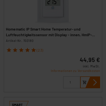
Homematic IP Smart Home Temperatur- und
Luftfeuchtigkeitssensor mit Display – innen, HmIP-
STHD
Artikel-Nr. 150180
1
2
3
4
5
(23)
44,95 €
inkl. MwSt.
Informationen zu Versandkosten