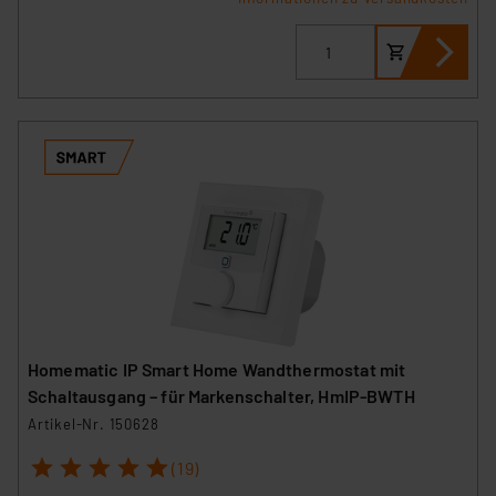
Homematic IP Smart Home Wandthermostat mit
Schaltausgang – für Markenschalter, HmIP-BWTH
Artikel-Nr. 150628
1
2
3
4
5
(19)