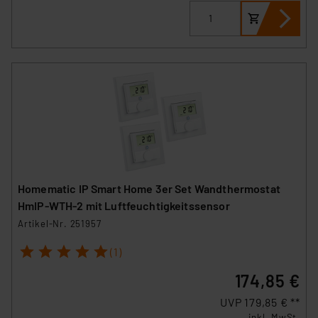
Homematic IP Smart Home 3er Set Wandthermostat
HmIP-WTH-2 mit Luftfeuchtigkeitssensor
Artikel-Nr. 251957
1
2
3
4
5
(1)
174,85 €
UVP 179,85 € **
inkl. MwSt.