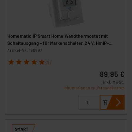
Homematic IP Smart Home Wandthermostat mit
Schaltausgang – für Markenschalter, 24 V, HmIP-
BWTH24
Artikel-Nr. 150697
1
2
3
4
5
(1)
89,95 €
inkl. MwSt.
Informationen zu Versandkosten