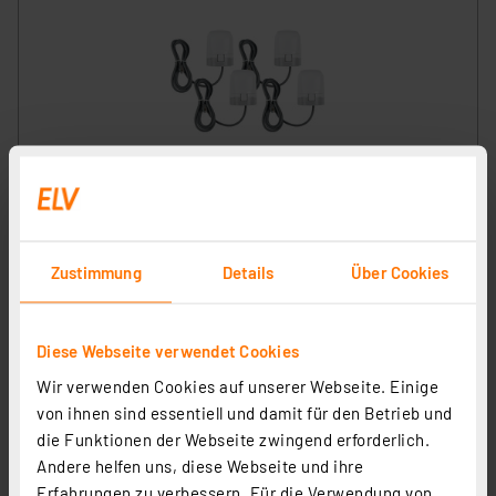
Homematic IP Smart Home 4er-Set Stellantrieb -
motorisch, HmIP-VDMOT
Artikel-Nr. 253770
Zustimmung
Details
Über Cookies
1
2
3
4
5
(6)
71,60 €
Diese Webseite verwendet Cookies
UVP 79,80 € **
Wir verwenden Cookies auf unserer Webseite. Einige
inkl. MwSt.
Informationen zu Versandkosten
von ihnen sind essentiell und damit für den Betrieb und
Grundpreis 17.90 EUR pro Stück
die Funktionen der Webseite zwingend erforderlich.
Andere helfen uns, diese Webseite und ihre
Erfahrungen zu verbessern. Für die Verwendung von