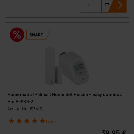
Homematic IP Smart Home Set Heizen – easy connect,
HmIP-SK9-2
Artikel-Nr. 153413
1
2
3
4
5
(29)
39,95 €