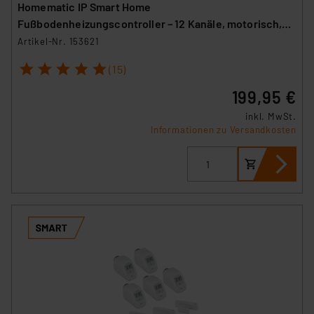
Homematic IP Smart Home
Fußbodenheizungscontroller – 12 Kanäle, motorisch,
HmIP-FALMOT-C12
Artikel-Nr. 153621
1
2
3
4
5
(15)
199,95 €
inkl. MwSt.
Informationen zu Versandkosten