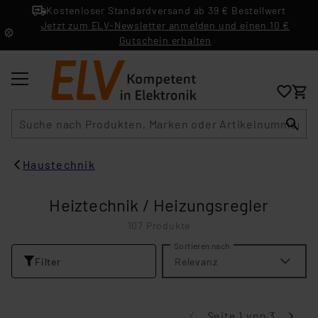
Kostenloser Standardversand ab 39 € Bestellwert
Jetzt zum ELV-Newsletter anmelden und einen 10 €
Gutschein erhalten
Suche
Haustechnik
Heiztechnik / Heizungsregler
107 Produkte
Sortieren nach
Filter
Relevanz
Seite 1 von 3