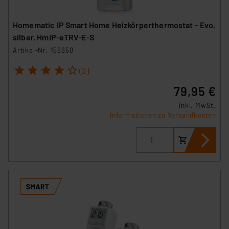
Homematic IP Smart Home Heizkörperthermostat – Evo,
silber, HmIP-eTRV-E-S
Artikel-Nr. 156650
1
2
3
4
5
(2)
79,95 €
inkl. MwSt.
Informationen zu Versandkosten