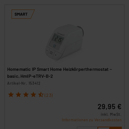
Homematic IP Smart Home Heizkörperthermostat –
basic, HmIP-eTRV-B-2
Artikel-Nr. 153412
1
2
3
4
5
(23)
29,95 €
inkl. MwSt.
Informationen zu Versandkosten