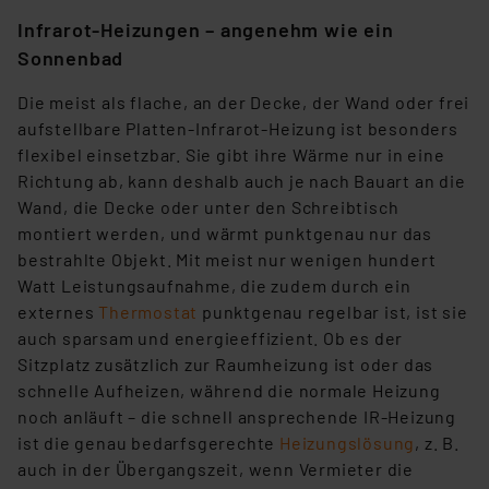
die Verarbeitung Ihrer Daten in den USA gemäß Art. 49
Infrarot-Heizungen – angenehm wie ein
(1) lit. a DSGVO. Nähere Infos zu diesen Drittanbietern
und zu der jeweiligen Datenübermittlung erhalten Sie in
Sonnenbad
der Datenschutzerklärung. Für die USA besteht kein
Die meist als flache, an der Decke, der Wand oder frei
Angemessenheitsbeschluss der EU. Dies bedeutet,
aufstellbare Platten-Infrarot-Heizung ist besonders
dass die USA als Land mit unzureichendem
flexibel einsetzbar. Sie gibt ihre Wärme nur in eine
Datenschutz nach EU-Standards eingestuft wird. So
Richtung ab, kann deshalb auch je nach Bauart an die
besteht etwa das Risiko, dass US-Behörden
Wand, die Decke oder unter den Schreibtisch
personenbezogene Daten in
montiert werden, und wärmt punktgenau nur das
Überwachungsprogrammen verarbeiten, ohne dass
bestrahlte Objekt. Mit meist nur wenigen hundert
hiergegen Klagemöglichkeiten für Europäer bestehen.
Watt Leistungsaufnahme, die zudem durch ein
Unsere Kooperation mit diesen Dienstleistern stützt
externes
Thermostat
punktgenau regelbar ist, ist sie
sich auf die Standarddatenschutzklauseln der
auch sparsam und energieeffizient. Ob es der
Europäischen Kommission sowie einer eigenen
Sitzplatz zusätzlich zur Raumheizung ist oder das
Beurteilung der mit der Datenübermittlung,
schnelle Aufheizen, während die normale Heizung
insbesondere der Art der übermittelten Daten,
noch anläuft – die schnell ansprechende IR-Heizung
verbundenen Risiken.“
ist die genau bedarfsgerechte
Heizungslösung
, z. B.
auch in der Übergangszeit, wenn Vermieter die
Impressum
|
Datenschutzerklärung