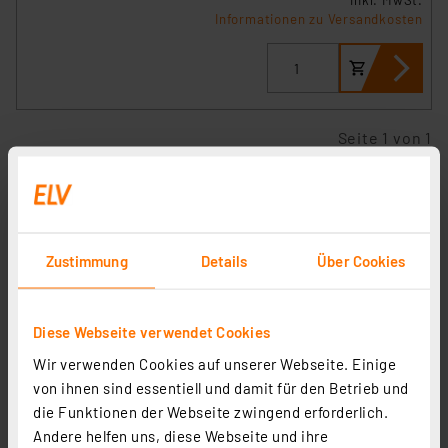
inkl. MwSt.
Informationen zu Versandkosten
Seite 1 von 1
Punktgenau und effizient heizen –
Infrarot-Heiztechnik
Die Infrarot-Heiztechnik hat viele Vorteile. Sie ist
Zustimmung
Details
Über Cookies
energieeffzient, sie verursacht – wichtig für
Allergiker – keine Luftumwälzung, und sie ist einfach
steuerbar. Energieeffzient und wirksam ist diese
Diese Webseite verwendet Cookies
Technik vor allem deshalb, dass sie Strahlungswärme
Wir verwenden Cookies auf unserer Webseite. Einige
punktgenau und schnell abgibt, denn die Infrarot-
von ihnen sind essentiell und damit für den Betrieb und
Strahlung erwärmt nicht die umgebende Luft,
die Funktionen der Webseite zwingend erforderlich.
sondern nur die Objekte, auf die sie auftrifft und das
Andere helfen uns, diese Webseite und ihre
auch bei leichtem Wind. Deshalb ist sie z. B. auch als