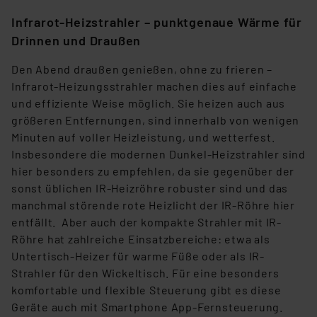
VO) zu. Eine detaillierte Auflistung der einzelnen
Infrarot-Heizstrahler – punktgenaue Wärme für
Cookies nach Zweck und Anbieter ist durch Klick auf
Drinnen und Draußen
den Button „Ablehnen oder Einstellungen“ abrufbar. Sie
können die Verwendung nicht notwendiger Cookies
Den Abend draußen genießen, ohne zu frieren –
ablehnen oder ihr ganz oder teilweise zustimmen. Ihre
Infrarot-Heizungsstrahler machen dies auf einfache
erteilte Zustimmung können Sie jederzeit unter dem
und effiziente Weise möglich. Sie heizen auch aus
Link „Cookie Einstellungen“ anpassen oder widerrufen.
größeren Entfernungen, sind innerhalb von wenigen
Die Rechtmäßigkeit der Speicherung, Abrufung und
Minuten auf voller Heizleistung, und wetterfest.
Weiterverarbeitung dieser Daten zur Auswertung und
Insbesondere die modernen Dunkel-Heizstrahler sind
Analyse bis zum Zeitpunkt des Widerrufs bleibt hiervon
hier besonders zu empfehlen, da sie gegenüber der
unberührt. Ihre Browser-Einstellungen können dazu
sonst üblichen IR-Heizröhre robuster sind und das
führen, dass die Einstellungen nicht längerfristig
manchmal störende rote Heizlicht der IR-Röhre hier
gespeichert werden und dieses Banner erneut
entfällt. Aber auch der kompakte Strahler mit IR-
angezeigt wird.
Röhre hat zahlreiche Einsatzbereiche: etwa als
Untertisch-Heizer für warme Füße oder als IR-
„Einige Drittanbieter verarbeiten personenbezogene
Strahler für den Wickeltisch. Für eine besonders
Daten in den USA. Ihre Einwilligung zur Einbindung von
komfortable und flexible Steuerung gibt es diese
Cookies dieser Drittanbieter umfasst daher ggf. auch
Geräte auch mit Smartphone App-Fernsteuerung.