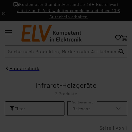
Kostenloser Standardversand ab 39 € Bestellwert
Jetzt zum ELV-Newsletter anmelden und einen 10 €
Gutschein erhalten
Suche
Haustechnik
Infrarot-Heizgeräte
2 Produkte
Sortieren nach
Filter
Relevanz
Seite 1 von 1