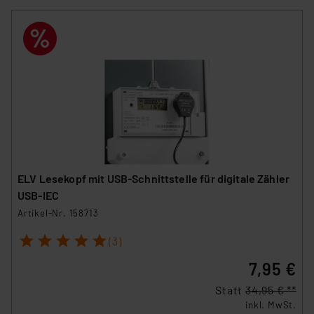
ELV Lesekopf mit USB-Schnittstelle für digitale Zähler
USB-IEC
Artikel-Nr. 158713
1
2
3
4
5
(3)
7,95 €
Statt
34,95 € **
inkl. MwSt.