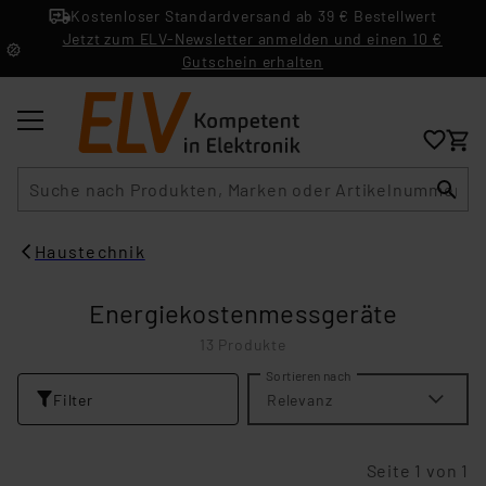
Kostenloser Standardversand ab 39 € Bestellwert
Jetzt zum ELV-Newsletter anmelden und einen 10 €
Gutschein erhalten
Suche
Haustechnik
Energiekostenmessgeräte
13 Produkte
Sortieren nach
Filter
Relevanz
Seite 1 von 1