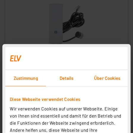
Homematic IP Smart Home Schnittstelle für digitale
Stromzähler, HmIP-ESI-LED
Artikel-Nr. 160256
1
2
3
4
5
(11)
Zustimmung
Details
Über Cookies
89,95 €
inkl. MwSt.
Diese Webseite verwendet Cookies
Informationen zu Versandkosten
Wir verwenden Cookies auf unserer Webseite. Einige
von ihnen sind essentiell und damit für den Betrieb und
die Funktionen der Webseite zwingend erforderlich.
Andere helfen uns, diese Webseite und ihre