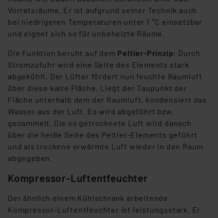
den Button „Ablehnen oder Einstellungen“ abrufbar. Sie
Vorratsräume. Er ist aufgrund seiner Technik auch
können die Verwendung nicht notwendiger Cookies
bei niedrigeren Temperaturen unter 1 °C einsetzbar
ablehnen oder ihr ganz oder teilweise zustimmen. Ihre
und eignet sich so für unbeheizte Räume.
erteilte Zustimmung können Sie jederzeit unter dem
Die Funktion beruht auf dem
Peltier-Prinzip
: Durch
Link „Cookie Einstellungen“ anpassen oder widerrufen.
Stromzufuhr wird eine Seite des Elements stark
Die Rechtmäßigkeit der Speicherung, Abrufung und
abgekühlt. Der Lüfter fördert nun feuchte Raumluft
Weiterverarbeitung dieser Daten zur Auswertung und
über diese kalte Fläche. Liegt der Taupunkt der
Analyse bis zum Zeitpunkt des Widerrufs bleibt hiervon
Fläche unterhalb dem der Raumluft, kondensiert das
unberührt. Ihre Browser-Einstellungen können dazu
Wasser aus der Luft. Es wird abgeführt bzw.
führen, dass die Einstellungen nicht längerfristig
gesammelt. Die so getrocknete Luft wird danach
gespeichert werden und dieses Banner erneut
über die heiße Seite des Peltier-Elements geführt
angezeigt wird.
und als trockene erwärmte Luft wieder in den Raum
abgegeben.
„Einige Drittanbieter verarbeiten personenbezogene
Daten in den USA. Ihre Einwilligung zur Einbindung von
Kompressor-Luftentfeuchter
Cookies dieser Drittanbieter umfasst daher ggf. auch
die Verarbeitung Ihrer Daten in den USA gemäß Art. 49
Der ähnlich einem Kühlschrank arbeitende
(1) lit. a DSGVO. Nähere Infos zu diesen Drittanbietern
Kompressor-Luftentfeuchter ist leistungsstark. Er
und zu der jeweiligen Datenübermittlung erhalten Sie in