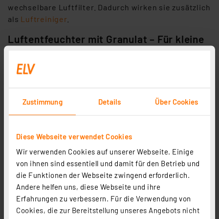
wechselbare Luftfilter. Dadurch wirken sie zusätzlich
als
Luftreiniger
.
Luftentfeuchter mit Granulat – Für kleine
Räume, Schränke, Wohnmobil, Auto, Boot
usw.
Mit
Entfeuchtungsgranulat
, das in einen
entsprechenden Behälter gefüllt wird, lassen sich
Zustimmung
Details
Über Cookies
kleine Areale temporär entfeuchten. Das Granulat
wirkt stark hygroskopisch, nimmt Wasser auf und
bindet die Feuchtigkeit der Raumluft im Granulat.
Diese Webseite verwendet Cookies
Deshalb zählt dieses Verfahren zur Klasse der
Wir verwenden Cookies auf unserer Webseite. Einige
Adsorptions-Luftentfeuchter.
von ihnen sind essentiell und damit für den Betrieb und
Es entstehen keine Stromkosten, das Granulat kann
die Funktionen der Webseite zwingend erforderlich.
umweltfreundlich
entsorgt werden und ist
Andere helfen uns, diese Webseite und ihre
nachfüllbar. Zum Nachfüllen gibt es speziell für den
Erfahrungen zu verbessern. Für die Verwendung von
jeweiligen Luftentfeuchter passende Granulat-
Cookies, die zur Bereitstellung unseres Angebots nicht