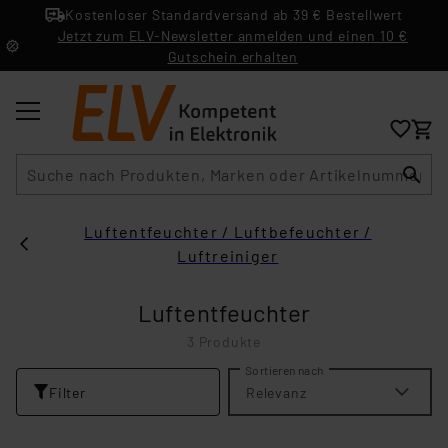
Kostenloser Standardversand ab 39 € Bestellwert
Jetzt zum ELV-Newsletter anmelden und einen 10 €
Gutschein erhalten
Suche
Luftentfeuchter / Luftbefeuchter /
Luftreiniger
Luftentfeuchter
3 Produkte
Sortieren nach
Filter
Relevanz