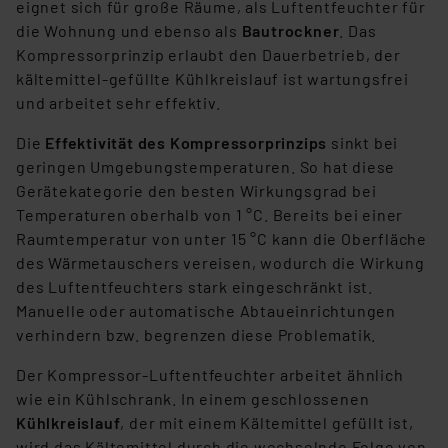
eignet sich für große Räume, als Luftentfeuchter für
der Datenschutzerklärung. Für die USA besteht kein
die Wohnung und ebenso als
Bautrockner
. Das
Angemessenheitsbeschluss der EU. Dies bedeutet,
Kompressorprinzip erlaubt den Dauerbetrieb, der
dass die USA als Land mit unzureichendem
kältemittel-gefüllte Kühlkreislauf ist wartungsfrei
Datenschutz nach EU-Standards eingestuft wird. So
und arbeitet sehr effektiv.
besteht etwa das Risiko, dass US-Behörden
personenbezogene Daten in
Die
Effektivität des Kompressorprinzips
sinkt bei
Überwachungsprogrammen verarbeiten, ohne dass
geringen Umgebungstemperaturen. So hat diese
hiergegen Klagemöglichkeiten für Europäer bestehen.
Gerätekategorie den besten Wirkungsgrad bei
Unsere Kooperation mit diesen Dienstleistern stützt
Temperaturen oberhalb von 1 °C. Bereits bei einer
sich auf die Standarddatenschutzklauseln der
Raumtemperatur von unter 15 °C kann die Oberfläche
Europäischen Kommission sowie einer eigenen
des Wärmetauschers vereisen, wodurch die Wirkung
Beurteilung der mit der Datenübermittlung,
des Luftentfeuchters stark eingeschränkt ist.
insbesondere der Art der übermittelten Daten,
Manuelle oder automatische Abtaueinrichtungen
verbundenen Risiken.“
verhindern bzw. begrenzen diese Problematik.
Der Kompressor-Luftentfeuchter arbeitet ähnlich
Impressum
|
Datenschutzerklärung
wie ein Kühlschrank. In einem geschlossenen
Kühlkreislauf
, der mit einem Kältemittel gefüllt ist,
wird das Kältemittel durch die wechselnde Folge von