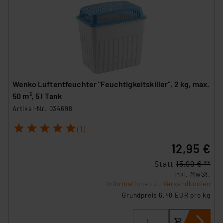
Wenko Luftentfeuchter "Feuchtigkeitskiller", 2 kg, max.
50 m², 5 l Tank
Artikel-Nr. 034698
1
2
3
4
5
(1)
12,95 €
Statt
15,99 € **
inkl. MwSt.
Informationen zu Versandkosten
Grundpreis 6.48 EUR pro kg