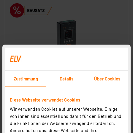
ELV Bausatz 2-Kanal-Temperatur Datenlogger TDO200
Artikel-Nr. 142246
Zustimmung
Details
Über Cookies
69,95 €
Statt
99,95 € **
Diese Webseite verwendet Cookies
inkl. MwSt.
Wir verwenden Cookies auf unserer Webseite. Einige
Informationen zu Versandkosten
von ihnen sind essentiell und damit für den Betrieb und
die Funktionen der Webseite zwingend erforderlich.
Andere helfen uns, diese Webseite und ihre