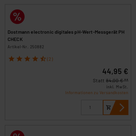
VO) zu. Eine detaillierte Auflistung der einzelnen
Cookies nach Zweck und Anbieter ist durch Klick auf
den Button „Ablehnen oder Einstellungen“ abrufbar. Sie
können die Verwendung nicht notwendiger Cookies
Dostmann electronic digitales pH-Wert-Messgerät PH
ablehnen oder ihr ganz oder teilweise zustimmen. Ihre
CHECK
erteilte Zustimmung können Sie jederzeit unter dem
Artikel-Nr. 250882
Link „Cookie Einstellungen“ anpassen oder widerrufen.
1
2
3
4
5
Die Rechtmäßigkeit der Speicherung, Abrufung und
(2)
Weiterverarbeitung dieser Daten zur Auswertung und
44,95 €
Analyse bis zum Zeitpunkt des Widerrufs bleibt hiervon
unberührt. Ihre Browser-Einstellungen können dazu
Statt
84,00 € **
führen, dass die Einstellungen nicht längerfristig
inkl. MwSt.
Informationen zu Versandkosten
gespeichert werden und dieses Banner erneut
angezeigt wird.
„Einige Drittanbieter verarbeiten personenbezogene
Daten in den USA. Ihre Einwilligung zur Einbindung von
Cookies dieser Drittanbieter umfasst daher ggf. auch