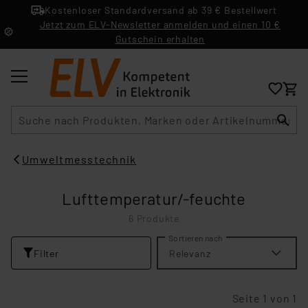
Kostenloser Standardversand ab 39 € Bestellwert
Jetzt zum ELV-Newsletter anmelden und einen 10 €
Gutschein erhalten
Suche
Umweltmesstechnik
Lufttemperatur/-feuchte
6 Produkte
Sortieren nach
Filter
Relevanz
Seite 1 von 1