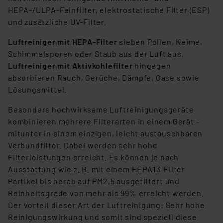
Europäischen Kommission sowie einer eigenen
HEPA-/ULPA-Feinfilter, elektrostatische Filter (ESP)
Beurteilung der mit der Datenübermittlung,
und zusätzliche UV-Filter.
insbesondere der Art der übermittelten Daten,
Luftreiniger mit HEPA-Filter
sieben Pollen, Keime,
verbundenen Risiken.“
Schimmelsporen oder Staub aus der Luft aus.
Luftreiniger mit Aktivkohlefilter
hingegen
Impressum
|
Datenschutzerklärung
absorbieren Rauch, Gerüche, Dämpfe, Gase sowie
Lösungsmittel.
Besonders hochwirksame Luftreinigungsgeräte
kombinieren mehrere Filterarten in einem Gerät –
mitunter in einem einzigen, leicht austauschbaren
Verbundfilter. Dabei werden sehr hohe
Filterleistungen erreicht. Es können je nach
Ausstattung wie z. B. mit einem HEPA13-Filter
Partikel bis herab auf PM2,5 ausgefiltert und
Reinheitsgrade von mehr als 99% erreicht werden.
Der Vorteil dieser Art der Luftreinigung: Sehr hohe
Reinigungswirkung und somit sind speziell diese