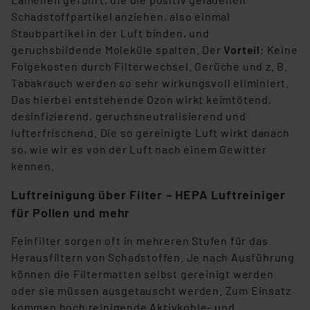
gespeichert werden und dieses Banner erneut
Schadstoffpartikel anziehen, also einmal
angezeigt wird.
Staubpartikel in der Luft binden, und
geruchsbildende Moleküle spalten. Der
Vorteil
: Keine
„Einige Drittanbieter verarbeiten personenbezogene
Folgekosten durch Filterwechsel. Gerüche und z. B.
Daten in den USA. Ihre Einwilligung zur Einbindung von
Tabakrauch werden so sehr wirkungsvoll eliminiert.
Cookies dieser Drittanbieter umfasst daher ggf. auch
Das hierbei entstehende Ozon wirkt keimtötend,
die Verarbeitung Ihrer Daten in den USA gemäß Art. 49
desinfizierend, geruchsneutralisierend und
(1) lit. a DSGVO. Nähere Infos zu diesen Drittanbietern
lufterfrischend. Die so gereinigte Luft wirkt danach
und zu der jeweiligen Datenübermittlung erhalten Sie in
so, wie wir es von der Luft nach einem Gewitter
der Datenschutzerklärung. Für die USA besteht kein
kennen.
Angemessenheitsbeschluss der EU. Dies bedeutet,
dass die USA als Land mit unzureichendem
Luftreinigung über Filter – HEPA Luftreiniger
Datenschutz nach EU-Standards eingestuft wird. So
für Pollen und mehr
besteht etwa das Risiko, dass US-Behörden
personenbezogene Daten in
Feinfilter sorgen oft in mehreren Stufen für das
Überwachungsprogrammen verarbeiten, ohne dass
Herausfiltern von Schadstoffen. Je nach Ausführung
hiergegen Klagemöglichkeiten für Europäer bestehen.
können die Filtermatten selbst gereinigt werden
Unsere Kooperation mit diesen Dienstleistern stützt
oder sie müssen ausgetauscht werden. Zum Einsatz
sich auf die Standarddatenschutzklauseln der
kommen hoch reinigende Aktivkohle- und