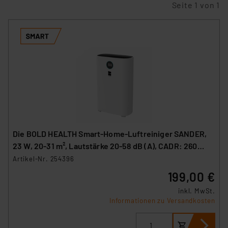
Seite 1 von 1
Die BOLD HEALTH Smart-Home-Luftreiniger SANDER,
23 W, 20-31 m², Lautstärke 20-58 dB (A), CADR: 260
m³/h, WLAN
Artikel-Nr. 254396
199,00 €
inkl. MwSt.
Informationen zu Versandkosten