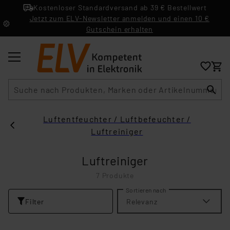
Kostenloser Standardversand ab 39 € Bestellwert
Jetzt zum ELV-Newsletter anmelden und einen 10 €
Gutschein erhalten
Suche
Luftentfeuchter / Luftbefeuchter /
Luftreiniger
Luftreiniger
7 Produkte
Sortieren nach
Filter
Relevanz