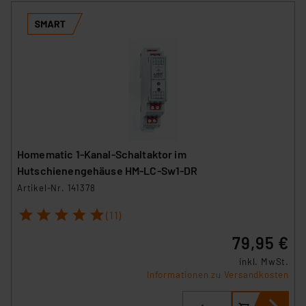
Homematic 1-Kanal-Schaltaktor im
Hutschienengehäuse HM-LC-Sw1-DR
Artikel-Nr. 141378
1
2
3
4
5
(11)
79,95 €
inkl. MwSt.
Informationen zu Versandkosten