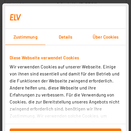
Hutschienenmontage – 1-fach, HmIP-DRSI1
Artikel-Nr. 154684
1
2
3
4
5
(13)
89,95 €
Zustimmung
Details
Über Cookies
inkl. MwSt.
Informationen zu Versandkosten
Diese Webseite verwendet Cookies
Wir verwenden Cookies auf unserer Webseite. Einige
von ihnen sind essentiell und damit für den Betrieb und
die Funktionen der Webseite zwingend erforderlich.
Andere helfen uns, diese Webseite und ihre
Erfahrungen zu verbessern. Für die Verwendung von
Cookies, die zur Bereitstellung unseres Angebots nicht
zwingend erforderlich sind, benötigen wir Ihre
Zustimmung. Wir verwenden solche Cookies, um
Inhalte und Anzeigen zu personalisieren, Funktionen
für soziale Medien anbieten zu können und die Zugriffe