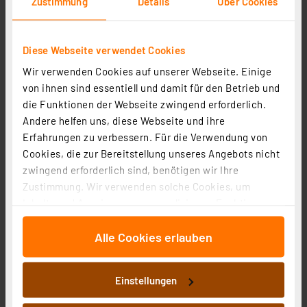
Zustimmung
Details
Über Cookies
Diese Webseite verwendet Cookies
Wir verwenden Cookies auf unserer Webseite. Einige
OSRAM SMART+ Smart Home WLAN-Schaltmodul, 1-
von ihnen sind essentiell und damit für den Betrieb und
Kanal, Unterputz, Weiß
die Funktionen der Webseite zwingend erforderlich.
Andere helfen uns, diese Webseite und ihre
Artikel-Nr. 254736
Erfahrungen zu verbessern. Für die Verwendung von
18,00 €
Cookies, die zur Bereitstellung unseres Angebots nicht
inkl. MwSt.
zwingend erforderlich sind, benötigen wir Ihre
Informationen zu Versandkosten
Zustimmung. Wir verwenden solche Cookies, um
Inhalte und Anzeigen zu personalisieren, Funktionen
für soziale Medien anbieten zu können und die Zugriffe
Alle Cookies erlauben
auf unsere Website zu analysieren. Außerdem geben
wir Informationen zu Ihrer Verwendung unserer Website
an unsere Partner für soziale Medien, Werbung und
Einstellungen
Analysen weiter. Unsere Partner führen diese
Informationen möglicherweise mit weiteren Daten