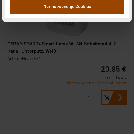
zusammen, die Sie ihnen bereitgestellt haben oder die
Nur notwendige Cookies
sie im Rahmen Ihrer Nutzung der Dienste gesammelt
haben. Indem Sie auf „Alle akzeptieren“ klicken,
stimmen Sie sowohl dem Speichern und Abrufen von
Informationen auf Ihrem gerät (§25 Abs.1 TTDSG) sowie
der anschließenden Weiterverarbeitung für die
OSRAM SMART+ Smart Home WLAN-Schaltmodul, 2-
nachfolgend dargestellten bzw. die von Ihnen
Kanal, Unterputz, Weiß
ausgewählten Verarbeitungszwecke (Art. 6 Abs.1a DSG-
Artikel-Nr. 254737
VO) zu. Eine detaillierte Auflistung der einzelnen
20,95 €
Cookies nach Zweck und Anbieter ist durch Klick auf
den Button „Ablehnen oder Einstellungen“ abrufbar. Sie
inkl. MwSt.
Informationen zu Versandkosten
können die Verwendung nicht notwendiger Cookies
ablehnen oder ihr ganz oder teilweise zustimmen. Ihre
erteilte Zustimmung können Sie jederzeit unter dem
Link „Cookie Einstellungen“ anpassen oder widerrufen.
Die Rechtmäßigkeit der Speicherung, Abrufung und
Weiterverarbeitung dieser Daten zur Auswertung und
Analyse bis zum Zeitpunkt des Widerrufs bleibt hiervon
unberührt. Ihre Browser-Einstellungen können dazu