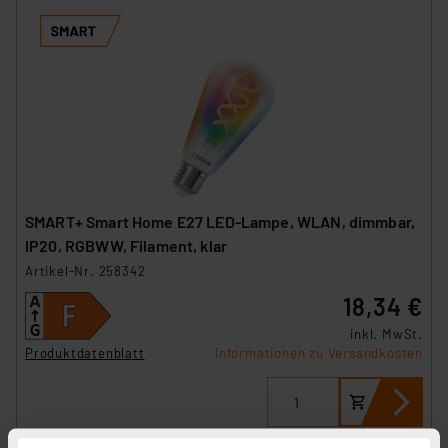
SMART+ Smart Home E27 LED-Lampe, WLAN, dimmbar,
IP20, RGBWW, Filament, klar
Artikel-Nr. 258342
18,34 €
inkl. MwSt.
Produktdatenblatt
Informationen zu Versandkosten