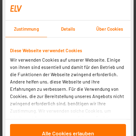
Zustimmung
Details
Über Cookies
Diese Webseite verwendet Cookies
Wir verwenden Cookies auf unserer Webseite. Einige
von ihnen sind essentiell und damit für den Betrieb und
OSRAM SMART+ Smart Home GU10 , Matter, WLAN, 4.7
die Funktionen der Webseite zwingend erforderlich.
W, RGBW, 3er-Pack
Andere helfen uns, diese Webseite und ihre
Artikel-Nr. 258167
Erfahrungen zu verbessern. Für die Verwendung von
Cookies, die zur Bereitstellung unseres Angebots nicht
36,95 €
zwingend erforderlich sind, benötigen wir Ihre
inkl. MwSt.
Zustimmung. Wir verwenden solche Cookies, um
Produktdatenblatt
Informationen zu Versandkosten
Inhalte und Anzeigen zu personalisieren, Funktionen
für soziale Medien anbieten zu können und die Zugriffe
Alle Cookies erlauben
auf unsere Website zu analysieren. Außerdem geben