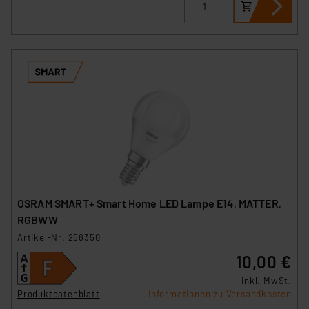
besteht etwa das Risiko, dass US-Behörden
personenbezogene Daten in
Überwachungsprogrammen verarbeiten, ohne dass
hiergegen Klagemöglichkeiten für Europäer bestehen.
Unsere Kooperation mit diesen Dienstleistern stützt
sich auf die Standarddatenschutzklauseln der
Europäischen Kommission sowie einer eigenen
Beurteilung der mit der Datenübermittlung,
insbesondere der Art der übermittelten Daten,
verbundenen Risiken.“
Impressum
|
Datenschutzerklärung
OSRAM SMART+ Smart Home LED Lampe E14, MATTER,
RGBWW
Artikel-Nr. 258350
10,00 €
inkl. MwSt.
Produktdatenblatt
Informationen zu Versandkosten