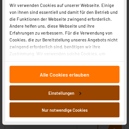
Wir verwenden Cookies auf unserer Webseite. Einige
von ihnen sind essentiell und damit für den Betrieb und
die Funktionen der Webseite zwingend erforderlich.
Andere helfen uns, diese Webseite und ihre
Erfahrungen zu verbessern. Für die Verwendung von
Cookies, die zur Bereitstellung unseres Angebots nicht
zwingend erforderlich sind, benötigen wir Ihre
Zustimmung. Wir verwenden solche Cookies, um
Inhalte und Anzeigen zu personalisieren, Funktionen
für soziale Medien anbieten zu können und die Zugriffe
Alle Cookies erlauben
auf unsere Website zu analysieren. Außerdem geben
OSRAM SMART+ Smart Home E27, WLAN, dimmbar, IP20,
wir Informationen zu Ihrer Verwendung unserer Website
RGBW, Weiß
an unsere Partner für soziale Medien, Werbung und
Einstellungen
Artikel-Nr. 258169
Analysen weiter. Unsere Partner führen diese
Informationen möglicherweise mit weiteren Daten
17,95 €
zusammen, die Sie ihnen bereitgestellt haben oder die
Nur notwendige Cookies
inkl. MwSt.
sie im Rahmen Ihrer Nutzung der Dienste gesammelt
Produktdatenblatt
Informationen zu Versandkosten
haben. Indem Sie auf „Alle akzeptieren“ klicken,