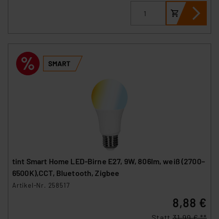
„Einige Drittanbieter verarbeiten personenbezogene
Daten in den USA. Ihre Einwilligung zur Einbindung von
Cookies dieser Drittanbieter umfasst daher ggf. auch
die Verarbeitung Ihrer Daten in den USA gemäß Art. 49
(1) lit. a DSGVO. Nähere Infos zu diesen Drittanbietern
und zu der jeweiligen Datenübermittlung erhalten Sie in
der Datenschutzerklärung. Für die USA besteht kein
Angemessenheitsbeschluss der EU. Dies bedeutet,
dass die USA als Land mit unzureichendem
Datenschutz nach EU-Standards eingestuft wird. So
besteht etwa das Risiko, dass US-Behörden
personenbezogene Daten in
Überwachungsprogrammen verarbeiten, ohne dass
tint Smart Home LED-Birne E27, 9W, 806lm, weiß (2700–
hiergegen Klagemöglichkeiten für Europäer bestehen.
6500K),CCT, Bluetooth, Zigbee
Unsere Kooperation mit diesen Dienstleistern stützt
Artikel-Nr. 258517
sich auf die Standarddatenschutzklauseln der
8,88 €
Europäischen Kommission sowie einer eigenen
Beurteilung der mit der Datenübermittlung,
Statt
31,99 € **