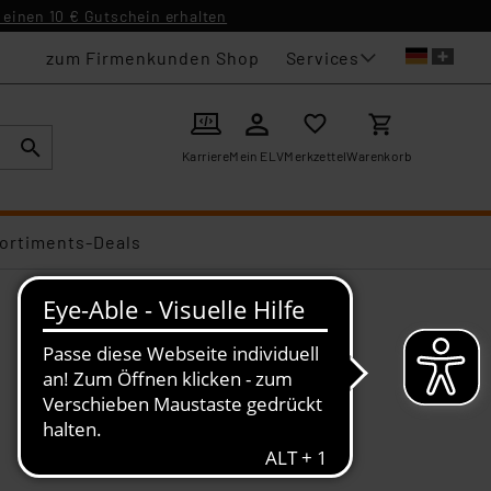
einen 10 € Gutschein erhalten
Services
zum Firmenkunden Shop
Karriere
Mein ELV
Merkzettel
Warenkorb
ortiments-Deals