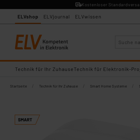
Kostenloser Standardversan
ELVshop
ELVjournal
ELVwissen
Suche
Technik für Ihr Zuhause
Technik für Elektronik-Pro
/
/
/
Startseite
Technik für Ihr Zuhause
Smart Home Systeme