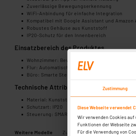
Zuverlässige Bewegungserkennung
WiFi-Anbindung für einfache Integration
Kompatibel mit Google Assistant und Amazon 
Robustes Gehäuse aus Kunststoff
IP20-Schutz für den Innenbereich
Einsatzbereich des Produktes
Wohnzimmer: Bewegungserkennung für mehr 
Flur: Automatische Beleuchtung bei Bewegun
Büro: Smarte Steuerung für effiziente Nutzun
Technische Attribute
Zustimmung
Material: Kunststoff
Schutzart: IP20
Diese Webseite verwendet C
Steuerung: SMART+ App (Android 8.0 oder iOS 
Wir verwenden Cookies auf u
Funktionen der Webseite zwi
Für die Verwendung von Cook
Weitere Modelle
Zubehör