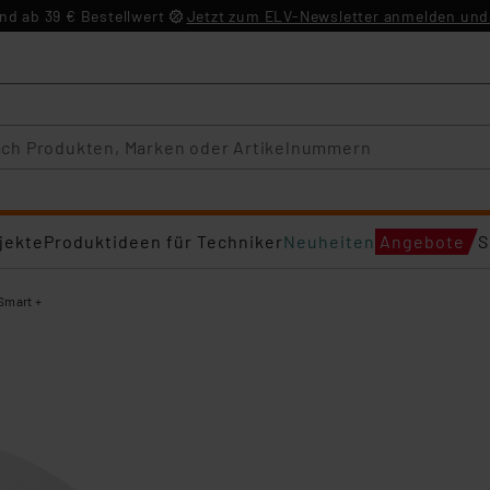
d ab 39 € Bestellwert
Jetzt zum ELV-Newsletter anmelden und 
jekte
Produktideen für Techniker
Neuheiten
Angebote
S
Smart +