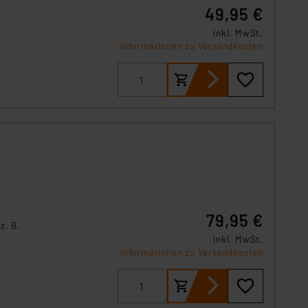
49,95 €
r Europäer bestehen.
ln der Europäischen
inkl. MwSt.
 Art der übermittelten
Informationen zu Versandkosten
,
79,95 €
z. B.
inkl. MwSt.
Informationen zu Versandkosten