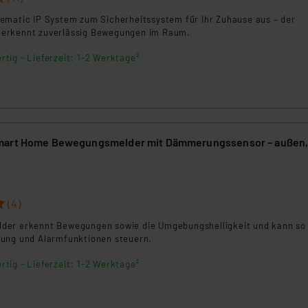
ammen verarbeiten, ohne dass hiergegen Klagemöglichkeiten fü
ematic IP System zum Sicherheitssystem für Ihr Zuhause aus – der
en Dienstleistern stützt sich auf die Standarddatenschutzklause
erkennt zuverlässig Bewegungen im Raum.
nen Beurteilung der mit der Datenübermittlung, insbesondere der
rtig - Lieferzeit: 1-2 Werktage²
.“
klärung
mart Home Bewegungsmelder mit Dämmerungssensor – außen
(4)
er erkennt Bewegungen sowie die Umgebungshelligkeit und kann so 
ung und Alarmfunktionen steuern.
rtig - Lieferzeit: 1-2 Werktage²