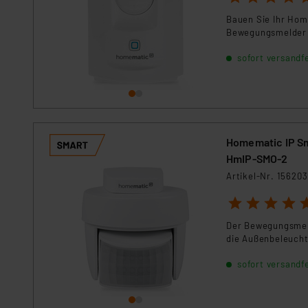
Daten in Überwachungsprogr
Bauen Sie Ihr Hom
Unsere Kooperation mit dies
Bewegungsmelder 
Kommission sowie einer eige
sofort versandfe
Daten, verbundenen Risiken
Impressum
|
Datenschutzer
Homematic IP S
HmIP-SMO-2
Artikel-Nr. 156203
1
2
3
4
5
Der Bewegungsmeld
die Außenbeleucht
sofort versandfe