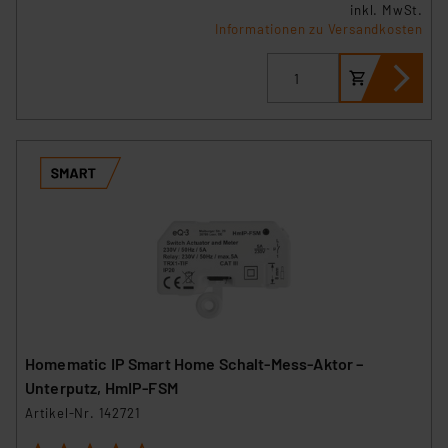
inkl. MwSt.
Datenschutz nach EU-Standards eingestuft wird. So
Informationen zu Versandkosten
besteht etwa das Risiko, dass US-Behörden
personenbezogene Daten in
Überwachungsprogrammen verarbeiten, ohne dass
hiergegen Klagemöglichkeiten für Europäer bestehen.
Unsere Kooperation mit diesen Dienstleistern stützt
sich auf die Standarddatenschutzklauseln der
Europäischen Kommission sowie einer eigenen
Beurteilung der mit der Datenübermittlung,
insbesondere der Art der übermittelten Daten,
verbundenen Risiken.“
Impressum
|
Datenschutzerklärung
Homematic IP Smart Home Schalt-Mess-Aktor –
Unterputz, HmIP-FSM
Artikel-Nr. 142721