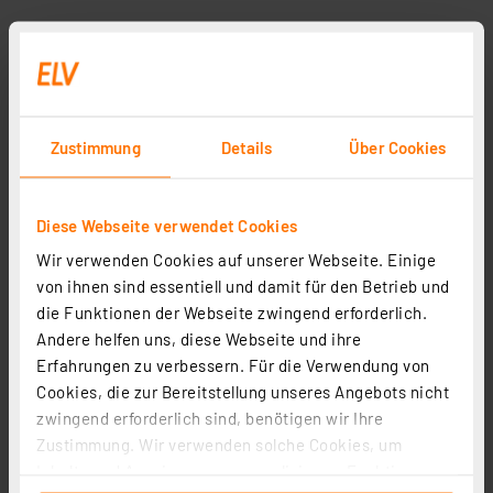
Zustimmung
Details
Über Cookies
Diese Webseite verwendet Cookies
Wir verwenden Cookies auf unserer Webseite. Einige
Phoscon Smart Home Dimmer Switch, Kobold, Zigbee
von ihnen sind essentiell und damit für den Betrieb und
Artikel-Nr. 254586
die Funktionen der Webseite zwingend erforderlich.
49,00 €
Andere helfen uns, diese Webseite und ihre
Erfahrungen zu verbessern. Für die Verwendung von
inkl. MwSt.
Informationen zu Versandkosten
Cookies, die zur Bereitstellung unseres Angebots nicht
zwingend erforderlich sind, benötigen wir Ihre
Zustimmung. Wir verwenden solche Cookies, um
Inhalte und Anzeigen zu personalisieren, Funktionen