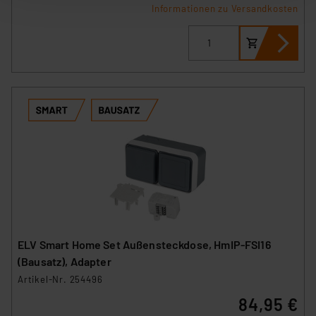
Informationen zu Versandkosten
nachfolgend dargestellten bzw. die von Ihnen
ausgewählten Verarbeitungszwecke (Art. 6 Abs.1a DSG-
VO) zu. Eine detaillierte Auflistung der einzelnen
Cookies nach Zweck und Anbieter ist durch Klick auf
den Button „Ablehnen oder Einstellungen“ abrufbar. Sie
können die Verwendung nicht notwendiger Cookies
ablehnen oder ihr ganz oder teilweise zustimmen. Ihre
erteilte Zustimmung können Sie jederzeit unter dem
Link „Cookie Einstellungen“ anpassen oder widerrufen.
Die Rechtmäßigkeit der Speicherung, Abrufung und
Weiterverarbeitung dieser Daten zur Auswertung und
Analyse bis zum Zeitpunkt des Widerrufs bleibt hiervon
unberührt. Ihre Browser-Einstellungen können dazu
führen, dass die Einstellungen nicht längerfristig
ELV Smart Home Set Außensteckdose, HmIP-FSI16
gespeichert werden und dieses Banner erneut
(Bausatz), Adapter
angezeigt wird.
Artikel-Nr. 254496
84,95 €
„Einige Drittanbieter verarbeiten personenbezogene