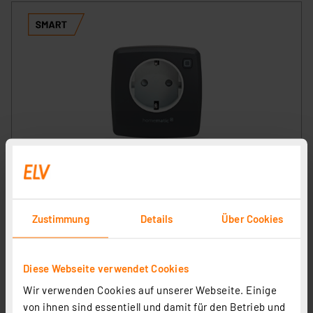
Homematic IP Smart Home Schaltsteckdose, anthrazit,
HmIP-PS-2-A
Artikel-Nr. 161613
44,95 €
Zustimmung
Details
Über Cookies
inkl. MwSt.
Informationen zu Versandkosten
Diese Webseite verwendet Cookies
Wir verwenden Cookies auf unserer Webseite. Einige
von ihnen sind essentiell und damit für den Betrieb und