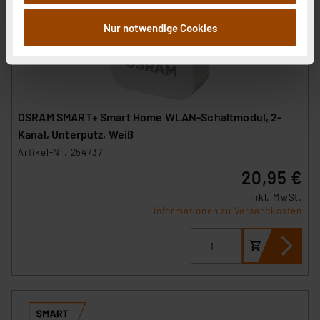
Informationen möglicherweise mit weiteren Daten
zusammen, die Sie ihnen bereitgestellt haben oder die
Nur notwendige Cookies
sie im Rahmen Ihrer Nutzung der Dienste gesammelt
haben. Indem Sie auf „Alle akzeptieren“ klicken,
stimmen Sie sowohl dem Speichern und Abrufen von
Informationen auf Ihrem gerät (§25 Abs.1 TTDSG) sowie
der anschließenden Weiterverarbeitung für die
OSRAM SMART+ Smart Home WLAN-Schaltmodul, 2-
nachfolgend dargestellten bzw. die von Ihnen
Kanal, Unterputz, Weiß
ausgewählten Verarbeitungszwecke (Art. 6 Abs.1a DSG-
Artikel-Nr. 254737
VO) zu. Eine detaillierte Auflistung der einzelnen
20,95 €
Cookies nach Zweck und Anbieter ist durch Klick auf
den Button „Ablehnen oder Einstellungen“ abrufbar. Sie
inkl. MwSt.
Informationen zu Versandkosten
können die Verwendung nicht notwendiger Cookies
ablehnen oder ihr ganz oder teilweise zustimmen. Ihre
erteilte Zustimmung können Sie jederzeit unter dem
Link „Cookie Einstellungen“ anpassen oder widerrufen.
Die Rechtmäßigkeit der Speicherung, Abrufung und
Weiterverarbeitung dieser Daten zur Auswertung und
Analyse bis zum Zeitpunkt des Widerrufs bleibt hiervon