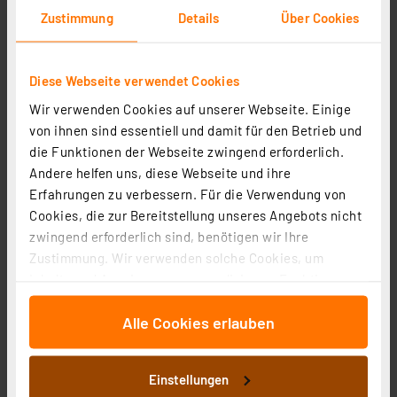
Zustimmung
Details
Über Cookies
Diese Webseite verwendet Cookies
Wir verwenden Cookies auf unserer Webseite. Einige
OSRAM SMART+ WiFi Remote Wall Switch, 1-fach,
von ihnen sind essentiell und damit für den Betrieb und
batteriebetrieben, USB-C, Weiß
die Funktionen der Webseite zwingend erforderlich.
Andere helfen uns, diese Webseite und ihre
Artikel-Nr. 254739
Erfahrungen zu verbessern. Für die Verwendung von
22,95 €
Cookies, die zur Bereitstellung unseres Angebots nicht
inkl. MwSt.
zwingend erforderlich sind, benötigen wir Ihre
Informationen zu Versandkosten
Zustimmung. Wir verwenden solche Cookies, um
Inhalte und Anzeigen zu personalisieren, Funktionen
für soziale Medien anbieten zu können und die Zugriffe
Alle Cookies erlauben
auf unsere Website zu analysieren. Außerdem geben
wir Informationen zu Ihrer Verwendung unserer Website
an unsere Partner für soziale Medien, Werbung und
Einstellungen
Analysen weiter. Unsere Partner führen diese