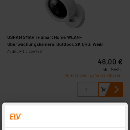
OSRAM SMART+ Smart Home WLAN-
Überwachungskamera, Outdoor, 2K QHD, Weiß
Artikel-Nr. 254728
46,00 €
inkl. MwSt.
Informationen zu Versandkosten