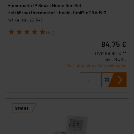
Homematic IP Smart Home 3er-Set
insbesondere der Art der übermittelten Daten,
Heizkörperthermostat – basic, HmIP-eTRV-B-2
verbundenen Risiken.“
Artikel-Nr. 251047
Impressum
|
Datenschutzerklärung
1
2
3
4
5
(57)
84,75 €
UVP 89,85 € **
inkl. MwSt.
Informationen zu Versandkosten