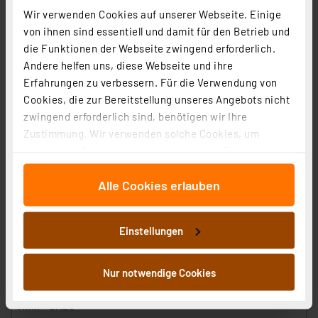
39,95 €
Wir verwenden Cookies auf unserer Webseite. Einige
Statt
59,90 € **
von ihnen sind essentiell und damit für den Betrieb und
inkl. MwSt.
die Funktionen der Webseite zwingend erforderlich.
Informationen zu Versandkosten
Andere helfen uns, diese Webseite und ihre
Erfahrungen zu verbessern. Für die Verwendung von
Cookies, die zur Bereitstellung unseres Angebots nicht
zwingend erforderlich sind, benötigen wir Ihre
Zustimmung. Wir verwenden solche Cookies, um
Inhalte und Anzeigen zu personalisieren, Funktionen
für soziale Medien anbieten zu können und die Zugriffe
Alle Cookies erlauben
auf unsere Website zu analysieren. Außerdem geben
wir Informationen zu Ihrer Verwendung unserer Website
an unsere Partner für soziale Medien, Werbung und
Einstellungen
Analysen weiter. Unsere Partner führen diese
Informationen möglicherweise mit weiteren Daten
zusammen, die Sie ihnen bereitgestellt haben oder die
Nur notwendige Cookies
sie im Rahmen Ihrer Nutzung der Dienste gesammelt
Homematic IP Smart Home Starter Set Heizen – pure,
haben. Indem Sie auf „Alle akzeptieren“ klicken,
HmIP-SK28