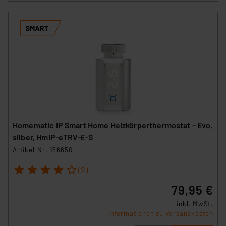
Homematic IP Smart Home Heizkörperthermostat – Evo,
silber, HmIP-eTRV-E-S
Artikel-Nr. 156650
1
2
3
4
5
(2)
79,95 €
inkl. MwSt.
Informationen zu Versandkosten