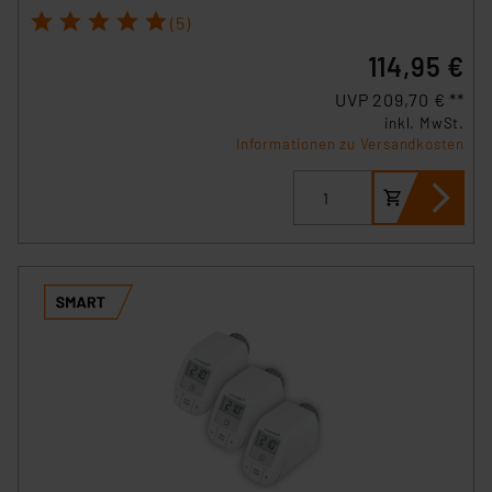
1
2
3
4
5
(5)
„Einige Drittanbieter verarbeiten personenbezogene
114,95 €
Daten in den USA. Ihre Einwilligung zur Einbindung von
Cookies dieser Drittanbieter umfasst daher ggf. auch
UVP 209,70 € **
die Verarbeitung Ihrer Daten in den USA gemäß Art. 49
inkl. MwSt.
(1) lit. a DSGVO. Nähere Infos zu diesen Drittanbietern
Informationen zu Versandkosten
und zu der jeweiligen Datenübermittlung erhalten Sie in
der Datenschutzerklärung. Für die USA besteht kein
Angemessenheitsbeschluss der EU. Dies bedeutet,
dass die USA als Land mit unzureichendem
Datenschutz nach EU-Standards eingestuft wird. So
besteht etwa das Risiko, dass US-Behörden
personenbezogene Daten in
Überwachungsprogrammen verarbeiten, ohne dass
hiergegen Klagemöglichkeiten für Europäer bestehen.
Unsere Kooperation mit diesen Dienstleistern stützt
sich auf die Standarddatenschutzklauseln der
Europäischen Kommission sowie einer eigenen
Beurteilung der mit der Datenübermittlung,