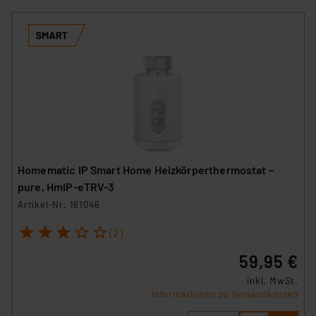
Homematic IP Smart Home Heizkörperthermostat –
pure, HmIP-eTRV-3
Artikel-Nr. 161046
1
2
3
4
5
(2)
59,95 €
inkl. MwSt.
Informationen zu Versandkosten