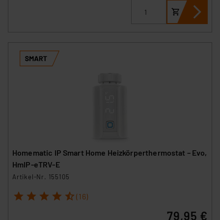
Homematic IP Smart Home Heizkörperthermostat – Evo,
HmIP-eTRV-E
Artikel-Nr. 155105
1
2
3
4
5
(16)
79,95 €