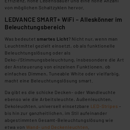
Effizienz, hohe Lebensdauer und eine hohe Anzahl
von möglichen Schaltzyklen hervor.
LEDVANCE SMART+ WiFi – Alleskönner im
Beleuchtungsbereich
Was bedeutet
smartes Licht
? Nicht nur, wenn man
Leuchtmittel gezielt einsetzt, ob als funktionelle
Beleuchtungslösung oder als
Deko-/Stimmungsbeleuchtung, insbesondere die Art
der Ansteuerung von einzelnen Funktionen, ob
einfaches Dimmen, Tuneable White oder vielfarbig,
macht eine Beleuchtungslösung smart.
Da gibt es die schicke Decken- oder Wandleuchte
ebenso wie die Arbeitsleuchte, Außenleuchten,
Dekoleuchten, universell einsetzbare
LED-Stripes
–
bis hin zur ganzheitlichen, im Stil aufeinander
abgestimmten Gesamt-Beleuchtungslösung wie
etwa von
Wand- und Deckenleuchten
.