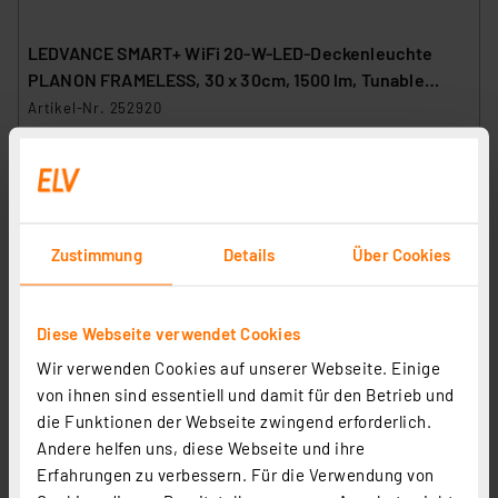
LEDVANCE SMART+ WiFi 20-W-LED-Deckenleuchte
PLANON FRAMELESS, 30 x 30cm, 1500 lm, Tunable
White, RGB, dimmbar
Artikel-Nr. 252920
69,95 €
Statt
89,95 € **
inkl. MwSt.
Informationen zu Versandkosten
Zustimmung
Details
Über Cookies
Diese Webseite verwendet Cookies
Wir verwenden Cookies auf unserer Webseite. Einige
von ihnen sind essentiell und damit für den Betrieb und
die Funktionen der Webseite zwingend erforderlich.
Andere helfen uns, diese Webseite und ihre
Erfahrungen zu verbessern. Für die Verwendung von