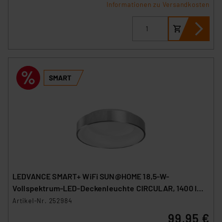
Informationen zu Versandkosten
LEDVANCE SMART+ WiFi SUN@HOME 18,5-W-
Vollspektrum-LED-Deckenleuchte CIRCULAR, 1400 lm,
95 Ra, silber
Artikel-Nr. 252984
99,95 €