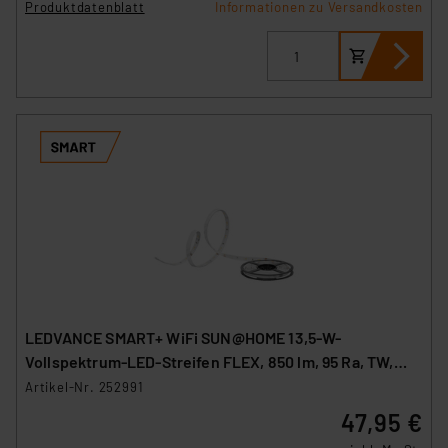
Produktdatenblatt
Informationen zu Versandkosten
LEDVANCE SMART+ WiFi SUN@HOME 13,5-W-
Vollspektrum-LED-Streifen FLEX, 850 lm, 95 Ra, TW,
IP20, 3 m
Artikel-Nr. 252991
47,95 €