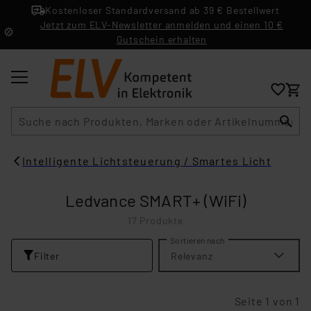
Kostenloser Standardversand ab 39 € Bestellwert
Jetzt zum ELV-Newsletter anmelden und einen 10 €
Gutschein erhalten
Suche
Intelligente Lichtsteuerung / Smartes Licht
Ledvance SMART+ (WiFi)
17 Produkte
Sortieren nach
Filter
Relevanz
Seite 1 von 1