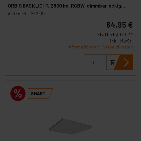
ORBIS BACKLIGHT, 2800 lm, RGBW, dimmbar, eckig,
schwarz
Artikel-Nr. 252908
64,95 €
Statt
75,00 € **
inkl. MwSt.
Informationen zu Versandkosten