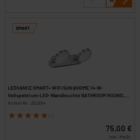
LEDVANCE SMART+ WiFi SUN@HOME 14-W-
Vollspektrum-LED-Wandleuchte BATHROOM ROUND,
460 lm, 95 Ra, IP44
Artikel-Nr. 252994
1
2
3
4
5
(1)
75,00 €
inkl. MwSt.