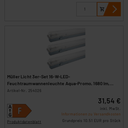
Müller Licht 3er-Set 16-W-LED-
Feuchtraumwannenleuchte Aqua-Promo, 1680 lm,
4000 K, IP65, 120 cm
Artikel-Nr. 254026
31,54 €
inkl. MwSt.
Informationen zu Versandkosten
Grundpreis 10.51 EUR pro Stück
Produktdatenblatt