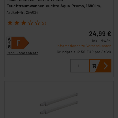
Feuchtraumwannenleuchte Aqua-Promo, 1680 lm,
4000 K, IP65, 120 cm
Artikel-Nr. 254024
1
2
3
4
5
(2)
24,99 €
inkl. MwSt.
Informationen zu Versandkosten
Grundpreis 12.50 EUR pro Stück
Produktdatenblatt