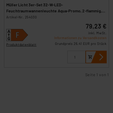
Müller Licht 3er-Set 32-W-LED-
Feuchtraumwannenleuchte Aqua-Promo, 2-flammig,
3360 lm, 4000 K, 120 cm
Artikel-Nr. 254030
79,23 €
inkl. MwSt.
Informationen zu Versandkosten
Grundpreis 26.41 EUR pro Stück
Produktdatenblatt
Seite 1 von 1