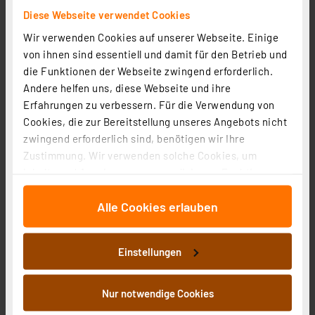
Artikel-Nr. 253623
Diese Webseite verwendet Cookies
24,95 €
Wir verwenden Cookies auf unserer Webseite. Einige
Statt
31,95 € **
von ihnen sind essentiell und damit für den Betrieb und
inkl. MwSt.
die Funktionen der Webseite zwingend erforderlich.
Produktdatenblatt
Informationen zu Versandkosten
Andere helfen uns, diese Webseite und ihre
Erfahrungen zu verbessern. Für die Verwendung von
Cookies, die zur Bereitstellung unseres Angebots nicht
zwingend erforderlich sind, benötigen wir Ihre
Zustimmung. Wir verwenden solche Cookies, um
Inhalte und Anzeigen zu personalisieren, Funktionen
für soziale Medien anbieten zu können und die Zugriffe
Alle Cookies erlauben
auf unsere Website zu analysieren. Außerdem geben
wir Informationen zu Ihrer Verwendung unserer Website
an unsere Partner für soziale Medien, Werbung und
Einstellungen
Analysen weiter. Unsere Partner führen diese
Informationen möglicherweise mit weiteren Daten
zusammen, die Sie ihnen bereitgestellt haben oder die
Nur notwendige Cookies
sie im Rahmen Ihrer Nutzung der Dienste gesammelt