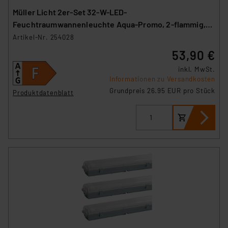
Müller Licht 2er-Set 32-W-LED-
Feuchtraumwannenleuchte Aqua-Promo, 2-flammig,
3360 lm, 4000 K, 120 cm
Artikel-Nr. 254028
53,90 €
inkl. MwSt.
Informationen zu Versandkosten
Grundpreis 26.95 EUR pro Stück
Produktdatenblatt