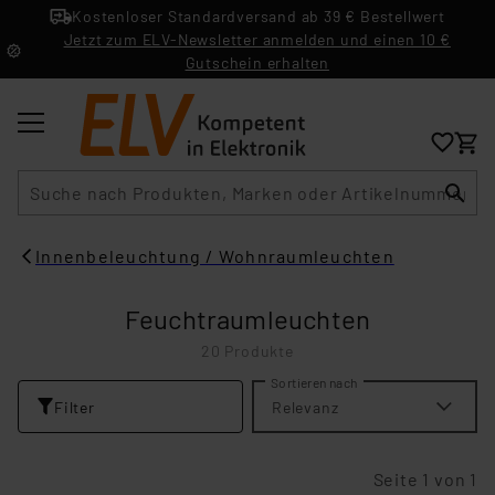
Kostenloser Standardversand ab 39 € Bestellwert
Jetzt zum ELV-Newsletter anmelden und einen 10 €
Gutschein erhalten
Suche
Innenbeleuchtung / Wohnraumleuchten
Feuchtraumleuchten
20 Produkte
Sortieren nach
Filter
Relevanz
Seite 1 von 1