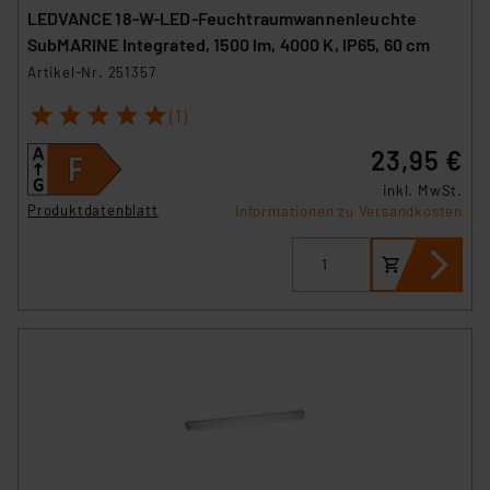
Europäischen Kommission sowie einer eigenen
LEDVANCE 18-W-LED-Feuchtraumwannenleuchte
Beurteilung der mit der Datenübermittlung,
SubMARINE Integrated, 1500 lm, 4000 K, IP65, 60 cm
insbesondere der Art der übermittelten Daten,
Artikel-Nr. 251357
verbundenen Risiken.“
1
2
3
4
5
(1)
Impressum
|
Datenschutzerklärung
23,95 €
inkl. MwSt.
Produktdatenblatt
Informationen zu Versandkosten