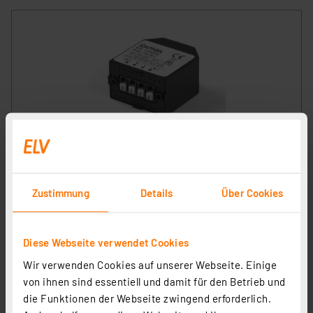
Plättner Elektronik ES1000W Elektronischer
Serienschalter
Artikel-Nr. 086087
Zustimmung
Details
Über Cookies
1
2
3
4
5
(8)
32,95 €
Diese Webseite verwendet Cookies
inkl. MwSt.
Informationen zu Versandkosten
Wir verwenden Cookies auf unserer Webseite. Einige
von ihnen sind essentiell und damit für den Betrieb und
die Funktionen der Webseite zwingend erforderlich.