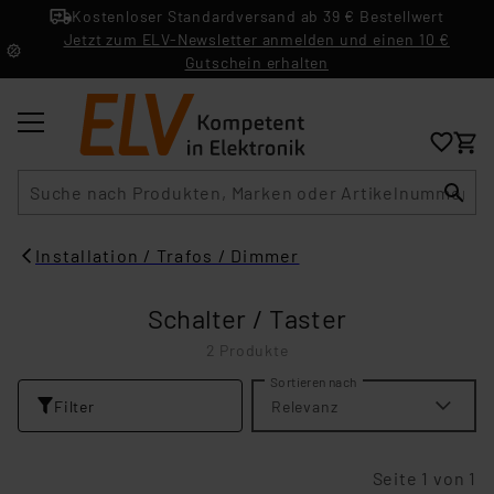
Kostenloser Standardversand ab 39 € Bestellwert
Jetzt zum ELV-Newsletter anmelden und einen 10 €
Gutschein erhalten
Suche
Installation / Trafos / Dimmer
Schalter / Taster
2 Produkte
Sortieren nach
Filter
Relevanz
Seite 1 von 1