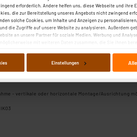
rmalen Lichtschalter
ngend erforderlich. Andere helfen uns, diese Webseite und ihre 
le (Amazon Alexa, Google Assistant)
ies, die zur Bereitstellung unseres Angebots nicht zwingend erfo
den solche Cookies, um Inhalte und Anzeigen zu personalisieren,
nd die Zugriffe auf unsere Website zu analysieren. Außerdem ge
bsite an unsere Partner für soziale Medien, Werbung und Analyse
möglicherweise mit weiteren Daten zusammen, die Sie ihnen berei
s möglich
 Dienste gesammelt haben. Indem Sie auf „Alle akzeptieren“ kli
von Informationen auf Ihrem gerät (§25 Abs.1 TTDSG) sowie der 
All
kies
Einstellungen
nachfolgend dargestellten bzw. die von Ihnen ausgewählten Verar
illierte Auflistung der einzelnen Cookies nach Zweck und Anbieter
ellungen“ abrufbar. Sie können die Verwendung nicht notwendiger
en. Ihre erteilte Zustimmung können Sie jederzeit unter dem Link
nahme - vertikale oder horizontale Montage/Ausrichtung m
Die Rechtmäßigkeit der Speicherung, Abrufung und Weiterverarbei
zum Zeitpunkt des Widerrufs bleibt hiervon unberührt. Ihre Brow
 IK03
ellungen nicht längerfristig gespeichert werden und dieses Banne
beiten personenbezogene Daten in den USA. Ihre Einwilligung zur 
 daher ggf. auch die Verarbeitung Ihrer Daten in den USA gemäß Art