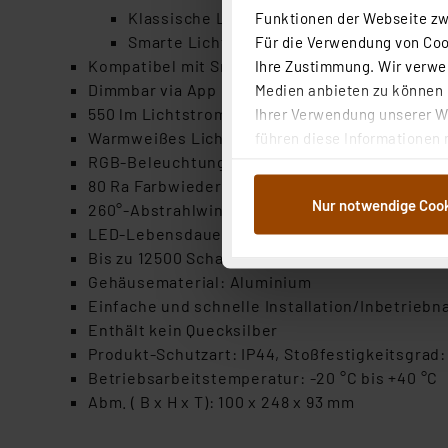
Klassische Lichtsteuerung über einen no
Funktionen der Webseite zwi
Smarte Lichtsteuerung über Sprachbefeh
Für die Verwendung von Cook
Kompatibel mit SmartThings
Ihre Zustimmung. Wir verwen
Dimmbar via App und Sprachsteuerung
Medien anbieten zu können u
550 lm Lichtstrom
Ihrer Verwendung unserer We
Warmweißes Licht mit 3000 K
führen diese Informationen 
RGB-Beleuchtung (ca. 16 Mio. Farben) ebenfall
im Rahmen Ihrer Nutzung der
80 Ra Farbwiedergabeindex
dem Speichern und Abrufen 
Nur notwendige Coo
260°-Abstrahlwinkel
Weiterverarbeitung für die 
LED-Lebensdauer bis zu 25000 h
Abs.1a DSG-VO) zu. Eine deta
Bis zu 12500 Schaltzyklen
Button „Ablehnen oder Einst
Gehäusematerial: Aluminium
ganz oder teilweise zustimm
Einfache und schnelle Installation/Inbetrieb
anpassen oder widerrufen. 
Enthält kein Quecksilber
Auswertung und Analyse bis 
Produkt-Schutzart: IP44, Stoßfestigkeitsgrad:
dazu führen, dass die Einst
Betriebsarbeitstemperatur: -20 °C bis +40 °C
Abm. ( B x H x T): 100 x 248 x 93 mm
„Einige Drittanbieter verar
dieser Drittanbieter umfasst