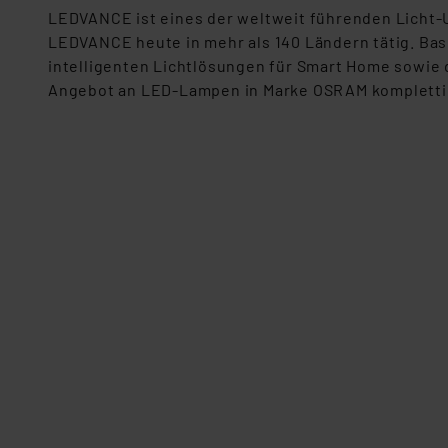
Nähere Infos zu diesen Drit
LEDVANCE ist eines der weltweit führenden Licht
Für die USA besteht kein A
LEDVANCE heute in mehr als 140 Ländern tätig. Ba
Datenschutz nach EU-Standa
intelligenten Lichtlösungen für Smart Home sowie 
Daten in Überwachungsprogr
Angebot an LED-Lampen in Marke OSRAM kompletti
Unsere Kooperation mit dies
Kommission sowie einer eige
Daten, verbundenen Risiken
Impressum
|
Datenschutzer