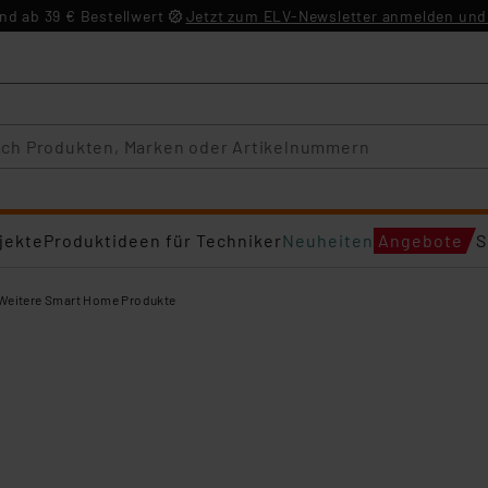
d ab 39 € Bestellwert
Jetzt zum ELV-Newsletter anmelden und 
jekte
Produktideen für Techniker
Neuheiten
Angebote
S
Weitere Smart Home Produkte