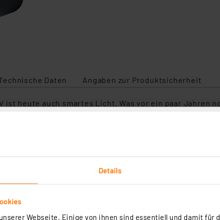
Technische Daten
Angaben zur Produktsicherheit
ist heute auch smartes Licht. Was vor ein paar Jahren no
welten. Und LEDVANCE SMART+ bietet dir für nahezu all
esigns und kinderleicht zu installieren. Ob in der Küche 
et für z. B. Allgemeinbeleuchtung, Gärten, Terrassen, B
Details
teuerung (WLAN 2,4 GHz)
ookies
id & iOS)
 Zubehör)
nserer Webseite. Einige von ihnen sind essentiell und damit für d