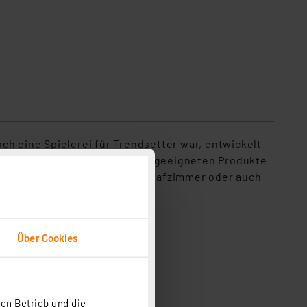
ch eine Spielerei für Trendsetter war, entwickelt
e Räume und Umgebungen die geeigneten Produkte
oder im Bad, im Wohn- oder Schlafzimmer oder auch
alkone
Über Cookies
en Betrieb und die