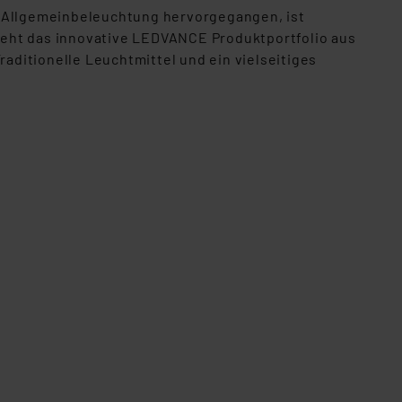
n der Datenschutzerklärung.
 Allgemeinbeleuchtung hervorgegangen, ist
s Land mit unzureichendem
teht das innovative LEDVANCE Produktportfolio aus
örden personenbezogene
ditionelle Leuchtmittel und ein vielseitiges
r Europäer bestehen.
ln der Europäischen
 Art der übermittelten