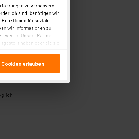
Erfahrungen zu verbessern.
rderlich sind, benötigen wir
 Funktionen für soziale
ben wir Informationen zu
n weiter. Unsere Partner
tgestellt haben oder die sie
cken, stimmen Sie sowohl
anschließenden
e Cookies erlauben
beitungszwecke (Art. 6
 ist durch Klick auf den
 Cookies ablehnen oder ihr
 „Cookie Einstellungen“
öglich
tung dieser Daten zur
ser-Einstellungen können
r erneut angezeigt wird.
Einbindung von Cookies
. 49 (1) lit. a DSGVO.