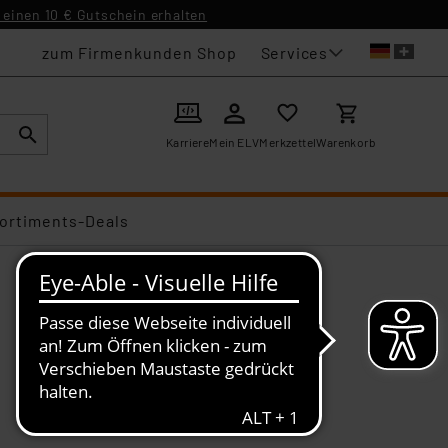
einen 10 € Gutschein erhalten
Services
zum Firmenkunden Shop
Karriere
Mein ELV
Merkzettel
Warenkorb
ortiments-Deals