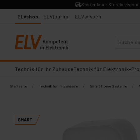
Kostenloser Standardversan
ELVshop
ELVjournal
ELVwissen
Suche
Technik für Ihr Zuhause
Technik für Elektronik-Pro
/
/
/
Startseite
Technik für Ihr Zuhause
Smart Home Systeme