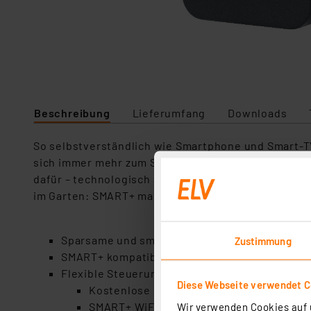
Beschreibung
Lieferumfang
Downloads
So selbstverständlich wie Smartphone und Smart-TV 
sich immer mehr zum Standard in modernen Lebens
dafür – technologisch ausgereift, mit attraktiven D
im Garten: SMART+ macht dein Leben smarter.
Sparsame und smarte LED-Technologie – geeign
Zustimmung
SMART+ kompatibel dank kabelloser WiFi-Ans
Flexible Steuerung möglich:
Diese Webseite verwendet C
Kostenlose LEDVANCE SMART+ App (Andro
SMART+ WiFi-Fernbedienung (optionales
Wir verwenden Cookies auf u