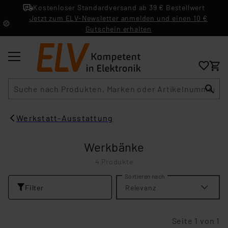
Kostenloser Standardversand ab 39 € Bestellwert
Jetzt zum ELV-Newsletter anmelden und einen 10 €
Gutschein erhalten
Suche
Werkstatt-Ausstattung
Werkbänke
4 Produkte
Sortieren nach
Filter
Relevanz
Seite 1 von 1