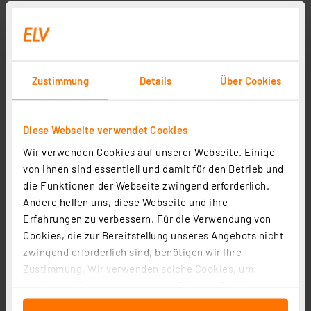
Zustimmung
Details
Über Cookies
Diese Webseite verwendet Cookies
dnt elektronischer Schraubendreher SmartPen PRO
mit Li-Ion-Akku
Wir verwenden Cookies auf unserer Webseite. Einige
von ihnen sind essentiell und damit für den Betrieb und
Artikel-Nr. 250746
die Funktionen der Webseite zwingend erforderlich.
1
2
3
4
5
(8)
Andere helfen uns, diese Webseite und ihre
Erfahrungen zu verbessern. Für die Verwendung von
49,95 €
Cookies, die zur Bereitstellung unseres Angebots nicht
inkl. MwSt.
zwingend erforderlich sind, benötigen wir Ihre
Informationen zu Versandkosten
Zustimmung. Wir verwenden solche Cookies, um
Inhalte und Anzeigen zu personalisieren, Funktionen
für soziale Medien anbieten zu können und die Zugriffe