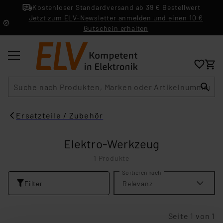
Kostenloser Standardversand ab 39 € Bestellwert
Jetzt zum ELV-Newsletter anmelden und einen 10 €
Gutschein erhalten
Suche
Ersatzteile / Zubehör
Elektro-Werkzeug
1 Produkte
Sortieren nach
Filter
Relevanz
Seite 1 von 1