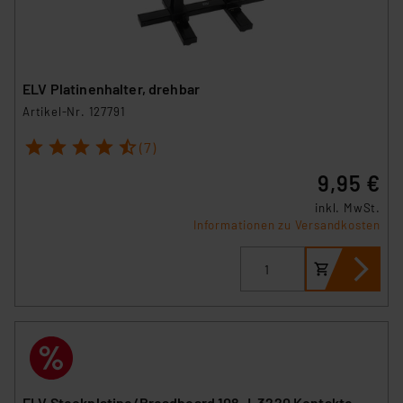
ELV Platinenhalter, drehbar
Artikel-Nr. 127791
1
2
3
4
5
(7)
9,95 €
inkl. MwSt.
Informationen zu Versandkosten
ELV Steckplatine/Breadboard 108 J, 3220 Kontakte,