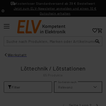
Kostenloser Standardversand ab 39 € Bestellwert
Jetzt zum ELV-Newsletter anmelden und einen 10 €
Gutschein erhalten
Suche
Werkstatt
Löttechnik / Lötstationen
65 Produkte
Sortieren nach
Filter
Relevanz
Seite 1 von 2