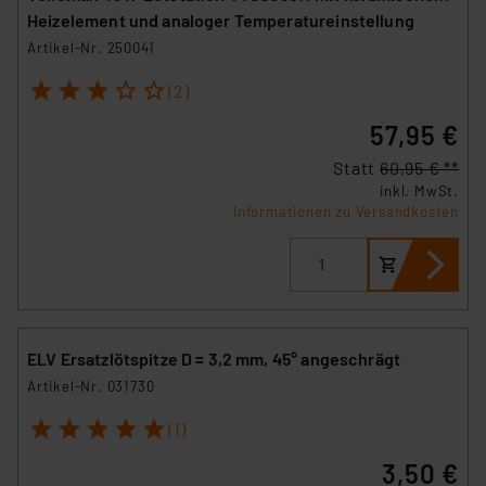
Heizelement und analoger Temperatureinstellung
Artikel-Nr. 250041
1
2
3
4
5
(2)
57,95 €
Statt
60,95 € **
inkl. MwSt.
Informationen zu Versandkosten
ELV Ersatzlötspitze D = 3,2 mm, 45° angeschrägt
Artikel-Nr. 031730
1
2
3
4
5
(1)
3,50 €