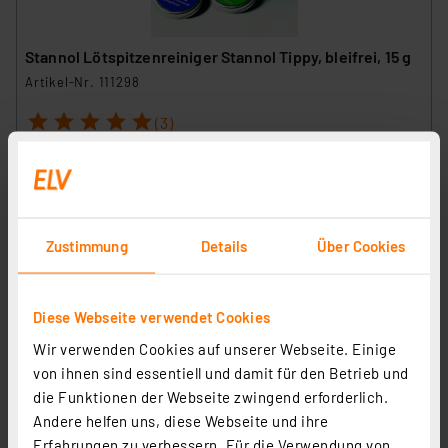
Stannol Lötspitzenreiniger Stannol Tippy, bleifrei, 15 g
Artikel-Nr. 111298
1
2
3
4
5
(3)
11,00 €
inkl. MwSt.
Informationen zu Versandkosten
Grundpreis 550.00 EUR pro kg
Zustimmung
Details
Über Cookies
Diese Webseite verwendet Cookies
Wir verwenden Cookies auf unserer Webseite. Einige
von ihnen sind essentiell und damit für den Betrieb und
die Funktionen der Webseite zwingend erforderlich.
Andere helfen uns, diese Webseite und ihre
Erfahrungen zu verbessern. Für die Verwendung von