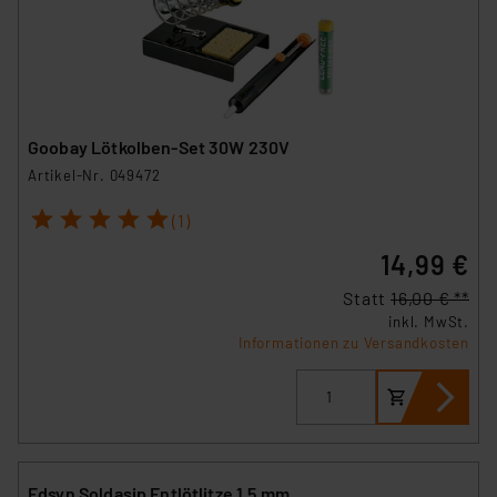
Goobay Lötkolben-Set 30W 230V
Artikel-Nr. 049472
1
2
3
4
5
(1)
14,99 €
Statt
16,00 € **
inkl. MwSt.
Informationen zu Versandkosten
Edsyn Soldasip Entlötlitze 1,5 mm