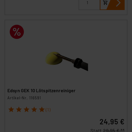
Edsyn GEK 10 Lötspitzenreiniger
Artikel-Nr. 116591
1
2
3
4
5
(1)
24,95 €
Statt
29,95 € **