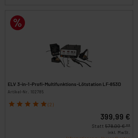
ELV 3-in-1-Profi-Multifunktions-Lötstation LF-853D
Artikel-Nr. 102785
1
2
3
4
5
(2)
399,99 €
Statt
578,00 € **
inkl. MwSt.