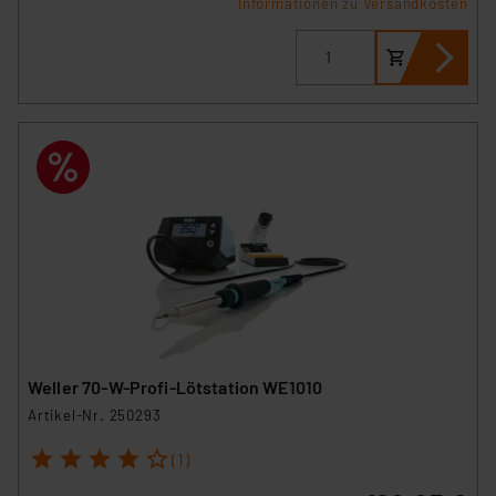
Informationen zu Versandkosten
Weller 70-W-Profi-Lötstation WE1010
Artikel-Nr. 250293
1
2
3
4
5
(1)