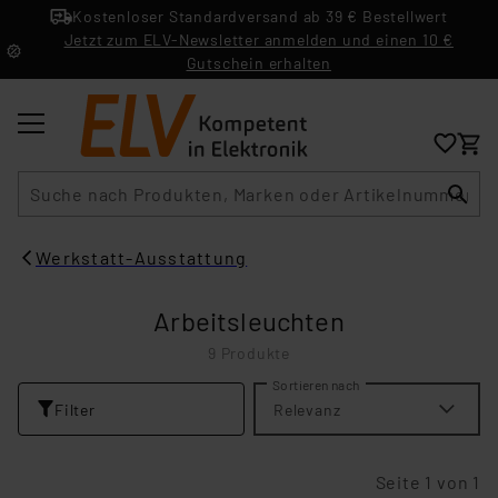
Kostenloser Standardversand ab 39 € Bestellwert
Jetzt zum ELV-Newsletter anmelden und einen 10 €
Gutschein erhalten
Suche
Werkstatt-Ausstattung
Arbeitsleuchten
9 Produkte
Sortieren nach
Filter
Relevanz
Seite 1 von 1