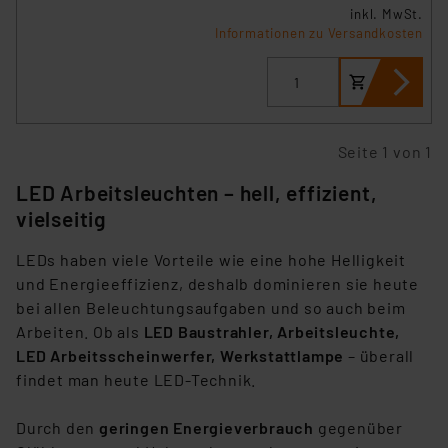
Cookies nach Zweck und Anbieter ist durch Klick auf
inkl. MwSt.
Informationen zu Versandkosten
den Button „Ablehnen oder Einstellungen“ abrufbar. Sie
können die Verwendung nicht notwendiger Cookies
ablehnen oder ihr ganz oder teilweise zustimmen. Ihre
erteilte Zustimmung können Sie jederzeit unter dem
Link „Cookie Einstellungen“ anpassen oder widerrufen.
Seite 1 von 1
Die Rechtmäßigkeit der Speicherung, Abrufung und
Weiterverarbeitung dieser Daten zur Auswertung und
LED Arbeitsleuchten – hell, effizient,
Analyse bis zum Zeitpunkt des Widerrufs bleibt hiervon
vielseitig
unberührt. Ihre Browser-Einstellungen können dazu
führen, dass die Einstellungen nicht längerfristig
LEDs haben viele Vorteile wie eine hohe Helligkeit
gespeichert werden und dieses Banner erneut
und Energieeffizienz, deshalb dominieren sie heute
angezeigt wird.
bei allen Beleuchtungsaufgaben und so auch beim
Arbeiten. Ob als
LED Baustrahler, Arbeitsleuchte,
„Einige Drittanbieter verarbeiten personenbezogene
LED Arbeitsscheinwerfer, Werkstattlampe
– überall
Daten in den USA. Ihre Einwilligung zur Einbindung von
findet man heute LED-Technik.
Cookies dieser Drittanbieter umfasst daher ggf. auch
die Verarbeitung Ihrer Daten in den USA gemäß Art. 49
Durch den
geringen Energieverbrauch
gegenüber
(1) lit. a DSGVO. Nähere Infos zu diesen Drittanbietern