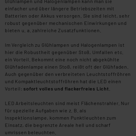
Glühlampen und Halogenlampen kann man sie
und zu der jeweiligen Datenübermittlung erhalten Sie in
einfacher und über längere Betriebszeiten mit
der Datenschutzerklärung. Für die USA besteht kein
Batterien oder Akkus versorgen. Sie sind leicht, sehr
Angemessenheitsbeschluss der EU. Dies bedeutet,
robust gegenüber mechanischen Einwirkungen und
dass die USA als Land mit unzureichendem
bieten u. a. zahlreiche Zusatzfunktionen.
Datenschutz nach EU-Standards eingestuft wird. So
besteht etwa das Risiko, dass US-Behörden
Im Vergleich zu Glühlampen und Halogenlampen ist
personenbezogene Daten in
hier die Robustheit gegenüber Stoß, Umfallen etc.
Überwachungsprogrammen verarbeiten, ohne dass
ein Vorteil. Bekommt eine noch nicht abgekühlte
hiergegen Klagemöglichkeiten für Europäer bestehen.
Glühfadenlampe einen Stoß, reißt oft der Glühfaden.
Unsere Kooperation mit diesen Dienstleistern stützt
Auch gegenüber den verbreiteten Leuchtstoffröhren
sich auf die Standarddatenschutzklauseln der
und Kompaktleuchtstoffröhren hat die LED einen
Europäischen Kommission sowie einer eigenen
Vorteil:
sofort volles und flackerfreies Licht
.
Beurteilung der mit der Datenübermittlung,
insbesondere der Art der übermittelten Daten,
LED Arbeitsleuchten sind meist Flächenstrahler. Nur
verbundenen Risiken.“
für spezielle Aufgaben wie z. B. als
Inspektionslampe, kommen Punktleuchten zum
Impressum
|
Datenschutzerklärung
Einsatz, die begrenzte Areale hell und scharf
umrissen beleuchten.