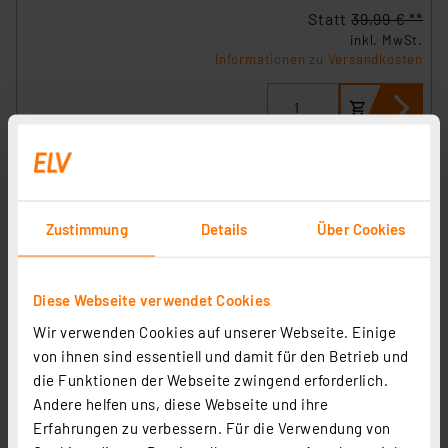
Statt
39,99 € **
inkl. MwSt.
Informationen zu Versandkosten
Zustimmung
Details
Über Cookies
Diese Webseite verwendet Cookies
Wir verwenden Cookies auf unserer Webseite. Einige
von ihnen sind essentiell und damit für den Betrieb und
die Funktionen der Webseite zwingend erforderlich.
Andere helfen uns, diese Webseite und ihre
LED Arbeitsleuchte BUTTERFLY mit Akku, 4x2W
Erfahrungen zu verbessern. Für die Verwendung von
Artikel-Nr. 254471