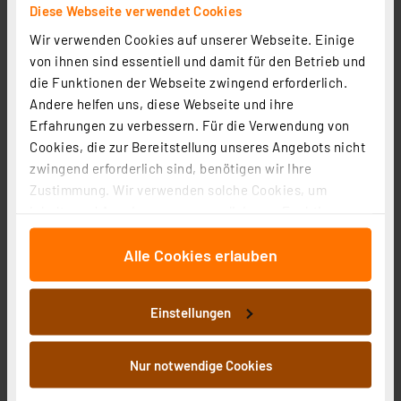
Diese Webseite verwendet Cookies
LED Arbeitsleuchte FLEX POWER mit Akku, 10 W
Wir verwenden Cookies auf unserer Webseite. Einige
Artikel-Nr. 254474
von ihnen sind essentiell und damit für den Betrieb und
34,99 €
die Funktionen der Webseite zwingend erforderlich.
Andere helfen uns, diese Webseite und ihre
Statt
39,99 € **
Erfahrungen zu verbessern. Für die Verwendung von
inkl. MwSt.
Cookies, die zur Bereitstellung unseres Angebots nicht
Informationen zu Versandkosten
zwingend erforderlich sind, benötigen wir Ihre
Zustimmung. Wir verwenden solche Cookies, um
Inhalte und Anzeigen zu personalisieren, Funktionen
für soziale Medien anbieten zu können und die Zugriffe
Alle Cookies erlauben
auf unsere Website zu analysieren. Außerdem geben
wir Informationen zu Ihrer Verwendung unserer Website
an unsere Partner für soziale Medien, Werbung und
Einstellungen
Analysen weiter. Unsere Partner führen diese
Informationen möglicherweise mit weiteren Daten
zusammen, die Sie ihnen bereitgestellt haben oder die
Nur notwendige Cookies
sie im Rahmen Ihrer Nutzung der Dienste gesammelt