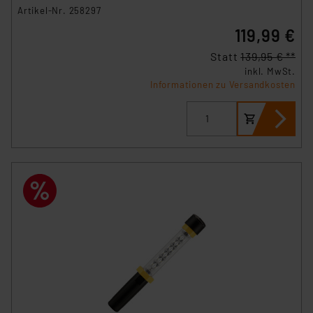
Artikel-Nr. 258297
Beurteilung der mit der Datenübermittlung,
insbesondere der Art der übermittelten Daten,
119,99 €
verbundenen Risiken.“
Statt
139,95 € **
inkl. MwSt.
Impressum
|
Datenschutzerklärung
Informationen zu Versandkosten