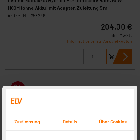
Ledino Multiakku/Hybrid LED-Lichtsäule Rath, 60W,
H60M (ohne Akku) mit Adapter, Zuleitung 5 m
Artikel-Nr. 258296
204,00 €
inkl. MwSt.
Informationen zu Versandkosten
Zustimmung
Details
Über Cookies