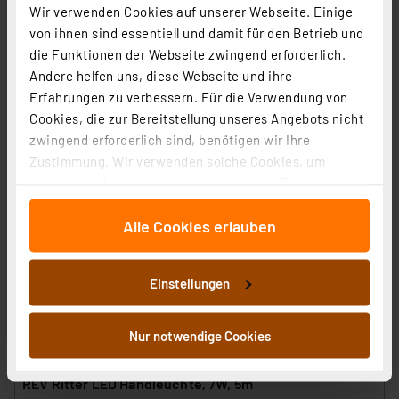
REV Ritter LED Akku-Arbeitsleuchte UNI, 3 Watt
Wir verwenden Cookies auf unserer Webseite. Einige
von ihnen sind essentiell und damit für den Betrieb und
Artikel-Nr. 254473
die Funktionen der Webseite zwingend erforderlich.
14,98 €
Andere helfen uns, diese Webseite und ihre
Statt
23,95 € **
Erfahrungen zu verbessern. Für die Verwendung von
inkl. MwSt.
Cookies, die zur Bereitstellung unseres Angebots nicht
Produktdatenblatt
Informationen zu Versandkosten
zwingend erforderlich sind, benötigen wir Ihre
Zustimmung. Wir verwenden solche Cookies, um
Inhalte und Anzeigen zu personalisieren, Funktionen
für soziale Medien anbieten zu können und die Zugriffe
Alle Cookies erlauben
auf unsere Website zu analysieren. Außerdem geben
wir Informationen zu Ihrer Verwendung unserer Website
an unsere Partner für soziale Medien, Werbung und
Einstellungen
Analysen weiter. Unsere Partner führen diese
Informationen möglicherweise mit weiteren Daten
zusammen, die Sie ihnen bereitgestellt haben oder die
Nur notwendige Cookies
sie im Rahmen Ihrer Nutzung der Dienste gesammelt
haben. Indem Sie auf „Alle akzeptieren“ klicken,
REV Ritter LED Handleuchte, 7W, 5m
stimmen Sie sowohl dem Speichern und Abrufen von