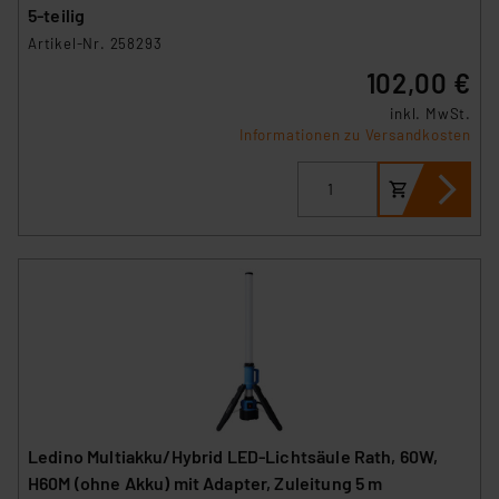
insbesondere der Art der übermittelten Daten,
5-teilig
verbundenen Risiken.“
Artikel-Nr. 258293
102,00 €
Impressum
|
Datenschutzerklärung
inkl. MwSt.
Informationen zu Versandkosten
Ledino Multiakku/Hybrid LED-Lichtsäule Rath, 60W,
H60M (ohne Akku) mit Adapter, Zuleitung 5 m