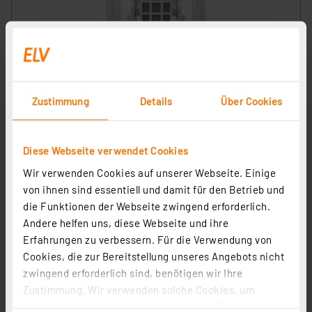
Homematic IP Adapter Gira neue Generation, HmIP-
ADA-GN
Zustimmung
Details
Über Cookies
Artikel-Nr. 161438
1
2
3
4
5
(2)
Diese Webseite verwendet Cookies
2,95 €
Wir verwenden Cookies auf unserer Webseite. Einige
inkl. MwSt.
von ihnen sind essentiell und damit für den Betrieb und
Informationen zu Versandkosten
die Funktionen der Webseite zwingend erforderlich.
Andere helfen uns, diese Webseite und ihre
Erfahrungen zu verbessern. Für die Verwendung von
Cookies, die zur Bereitstellung unseres Angebots nicht
zwingend erforderlich sind, benötigen wir Ihre
Zustimmung. Wir verwenden solche Cookies, um
Homematic IP Smart Home Adapter Merten
Inhalte und Anzeigen zu personalisieren, Funktionen
Artikel-Nr. 144738