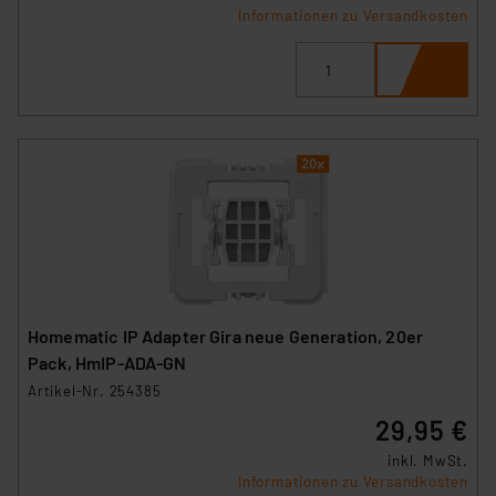
dass die USA als Land mit unzureichendem
Informationen zu Versandkosten
Datenschutz nach EU-Standards eingestuft wird. So
besteht etwa das Risiko, dass US-Behörden
personenbezogene Daten in
Überwachungsprogrammen verarbeiten, ohne dass
hiergegen Klagemöglichkeiten für Europäer bestehen.
Unsere Kooperation mit diesen Dienstleistern stützt
sich auf die Standarddatenschutzklauseln der
Europäischen Kommission sowie einer eigenen
Beurteilung der mit der Datenübermittlung,
insbesondere der Art der übermittelten Daten,
verbundenen Risiken.“
Homematic IP Adapter Gira neue Generation, 20er
Impressum
|
Datenschutzerklärung
Pack, HmIP-ADA-GN
Artikel-Nr. 254385
29,95 €
inkl. MwSt.
Informationen zu Versandkosten