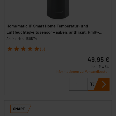
Homematic IP Smart Home Temperatur- und
Luftfeuchtigkeitssensor – außen, anthrazit, HmIP-
STHO-A
Artikel-Nr. 150574
1
2
3
4
5
(5)
49,95 €
inkl. MwSt.
Informationen zu Versandkosten