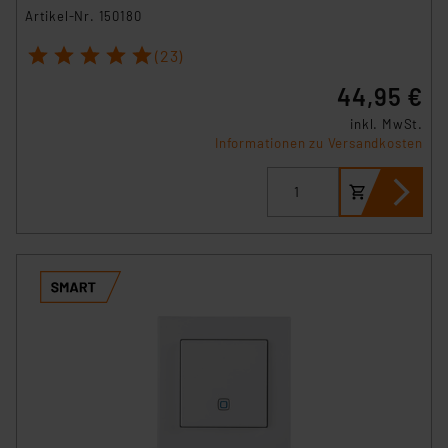
STHD
Artikel-Nr. 150180
1
2
3
4
5
(23)
44,95 €
inkl. MwSt.
Informationen zu Versandkosten