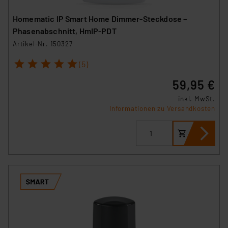
insbesondere der Art der übermittelten Daten,
Homematic IP Smart Home Dimmer-Steckdose –
verbundenen Risiken.“
Phasenabschnitt, HmIP-PDT
Artikel-Nr. 150327
Impressum
|
Datenschutzerklärung
1
2
3
4
5
(5)
59,95 €
inkl. MwSt.
Informationen zu Versandkosten