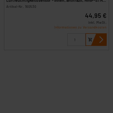
Luftfeuchtigkeitssensor – innen, anthrazit, HmIP-STH-
A
Artikel-Nr. 160530
44,95 €
inkl. MwSt.
Informationen zu Versandkosten