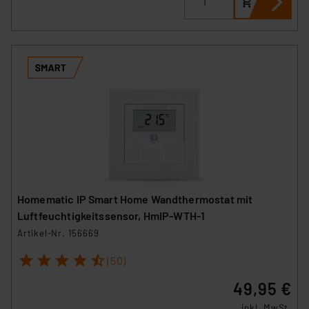
Homematic IP Smart Home Wandthermostat mit
Luftfeuchtigkeitssensor, HmIP-WTH-1
Artikel-Nr. 156669
1
2
3
4
5
(50)
49,95 €
inkl. MwSt.