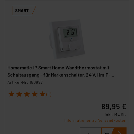
Homematic IP Smart Home Wandthermostat mit
Schaltausgang – für Markenschalter, 24 V, HmIP-
BWTH24
Artikel-Nr. 150697
1
2
3
4
5
(1)
89,95 €
inkl. MwSt.
Informationen zu Versandkosten