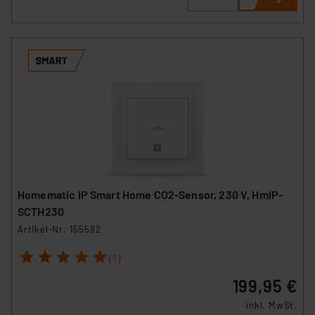
Homematic IP Smart Home CO2-Sensor, 230 V, HmIP-
SCTH230
Artikel-Nr. 155592
1
2
3
4
5
(1)
199,95 €
inkl. MwSt.