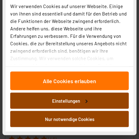
inkl. MwSt.
Wir verwenden Cookies auf unserer Webseite. Einige
Informationen zu Versandkosten
von ihnen sind essentiell und damit für den Betrieb und
die Funktionen der Webseite zwingend erforderlich.
Andere helfen uns, diese Webseite und ihre
Erfahrungen zu verbessern. Für die Verwendung von
Cookies, die zur Bereitstellung unseres Angebots nicht
zwingend erforderlich sind, benötigen wir Ihre
Zustimmung. Wir verwenden solche Cookies, um
Inhalte und Anzeigen zu personalisieren, Funktionen
für soziale Medien anbieten zu können und die Zugriffe
Alle Cookies erlauben
auf unsere Website zu analysieren. Außerdem geben
wir Informationen zu Ihrer Verwendung unserer Website
an unsere Partner für soziale Medien, Werbung und
Einstellungen
Analysen weiter. Unsere Partner führen diese
Informationen möglicherweise mit weiteren Daten
Homematic IP Smart Home Schaltsteckdose, HmIP-PS-
zusammen, die Sie ihnen bereitgestellt haben oder die
2
Nur notwendige Cookies
sie im Rahmen Ihrer Nutzung der Dienste gesammelt
Artikel-Nr. 157338
haben. Indem Sie auf „Alle akzeptieren“ klicken,
1
2
3
4
5
(46)