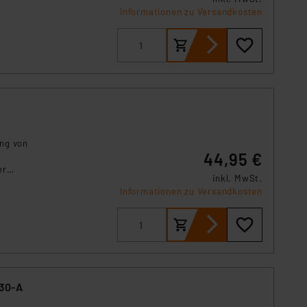
s Land mit unzureichendem
Informationen zu Versandkosten
örden personenbezogene
r Europäer bestehen.
ln der Europäischen
 Art der übermittelten
ung von
44,95 €
er
inkl. MwSt.
rung im
Informationen zu Versandkosten
230-A