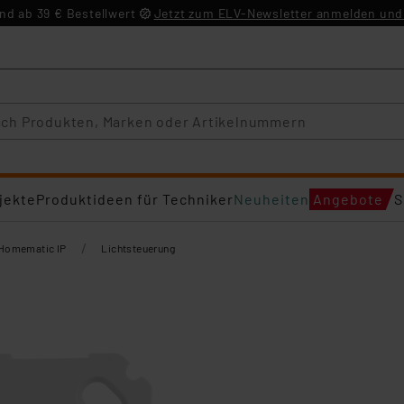
d ab 39 € Bestellwert
Jetzt zum ELV-Newsletter anmelden und 
jekte
Produktideen für Techniker
Neuheiten
Angebote
S
/
Homematic IP
Lichtsteuerung