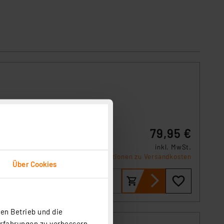
für die
79,95 €
inkl. MwSt.
Informationen zu Versandkosten
Über Cookies
en Betrieb und die
Erfahrungen zu verbessern.