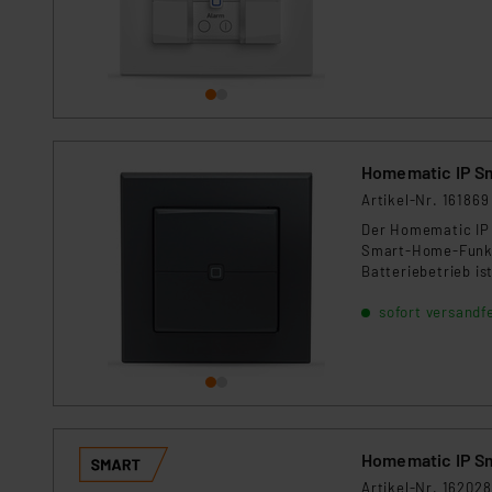
Für die USA besteht kein A
Datenschutz nach EU-Standa
Daten in Überwachungsprogr
Unsere Kooperation mit dies
Kommission sowie einer eige
Daten, verbundenen Risiken
Homematic IP Sm
Impressum
|
Datenschutzer
Artikel-Nr. 161869
Der Homematic IP 
Smart-Home-Funkti
Batteriebetrieb i
lässt sich in best
sofort versandfe
Homematic IP Sys
Homematic IP Sm
Artikel-Nr. 162028