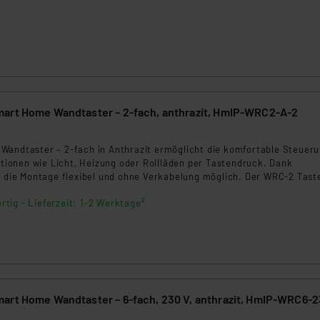
ngemessenheitsbeschluss der EU. Dies bedeutet, dass die USA al
rds eingestuft wird. So besteht etwa das Risiko, dass US-Beh
ammen verarbeiten, ohne dass hiergegen Klagemöglichkeiten fü
en Dienstleistern stützt sich auf die Standarddatenschutzklause
nen Beurteilung der mit der Datenübermittlung, insbesondere der
.“
art Home Wandtaster – 2-fach, anthrazit, HmIP-WRC2-A-2
klärung
Wandtaster – 2-fach in Anthrazit ermöglicht die komfortable Steuer
onen wie Licht, Heizung oder Rollläden per Tastendruck. Dank
st die Montage flexibel und ohne Verkabelung möglich. Der WRC-2 Tast
ehende Schalterserien integrieren und ist ideal für die zentrale Steue
rtig - Lieferzeit: 1-2 Werktage²
tem.
art Home Wandtaster – 6-fach, 230 V, anthrazit, HmIP-WRC6-