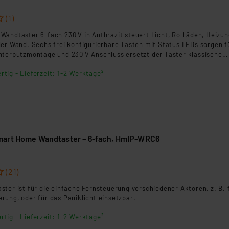
(1)
andtaster 6‑fach 230 V in Anthrazit steuert Licht, Rollläden, Heizu
der Wand. Sechs frei konfigurierbare Tasten mit Status LEDs sorgen f
nterputzmontage und 230 V Anschluss ersetzt der Taster klassische
sich in gängige 55‑mm Schalterserien ein. Ideal für Neubau und
rtig - Lieferzeit: 1-2 Werktage²
mart Home Wandtaster – 6-fach, HmIP-WRC6
(21)
ter ist für die einfache Fernsteuerung verschiedener Aktoren, z. B. 
rung, oder für das Paniklicht einsetzbar.
rtig - Lieferzeit: 1-2 Werktage²