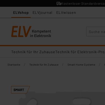
Kostenloser Standardversan
ELVshop
ELVjournal
ELVwissen
Suche
Technik für Ihr Zuhause
Technik für Elektronik-Pro
/
/
/
Startseite
Technik für Ihr Zuhause
Smart Home Systeme