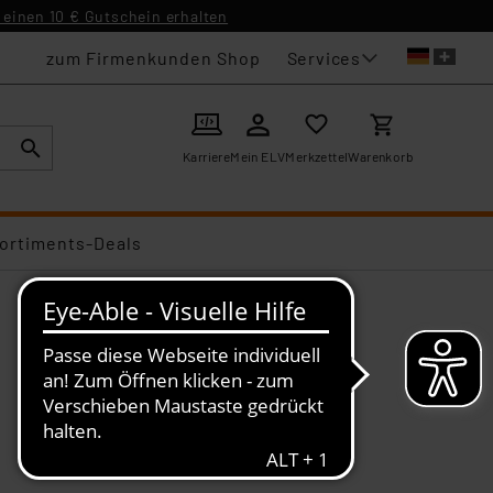
einen 10 € Gutschein erhalten
Services
zum Firmenkunden Shop
Karriere
Mein ELV
Merkzettel
Warenkorb
ortiments-Deals