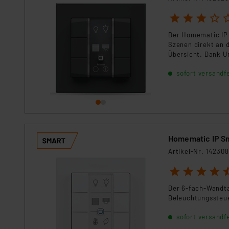
1
2
3
4
5
Der Homematic IP W
Szenen direkt an 
Übersicht. Dank U
Schalter und fügt 
sofort versandfe
Modernisierung.
Homematic IP S
Artikel-Nr. 142308
1
2
3
4
5
Der 6-fach-Wandtas
Beleuchtungssteue
sofort versandfe