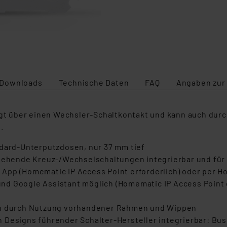
Downloads
Technische Daten
FAQ
Angaben zur
fügt über einen Wechsler-Schaltkontakt und kann auch dur
n.
ndard-Unterputzdosen, nur 37 mm tief
stehende Kreuz-/Wechselschaltungen integrierbar und für
 App (Homematic IP Access Point erforderlich) oder per 
nd Google Assistant möglich (Homematic IP Access Point 
ien durch Nutzung vorhandener Rahmen und Wippen
 Designs führender Schalter-Hersteller integrierbar: Bus