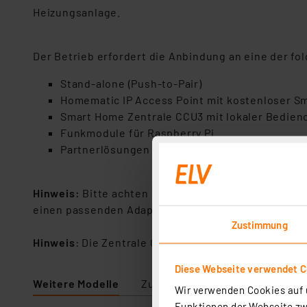
Heizungsanlage.
Der Betrieb erfordert die Anbindung an eine der f
Stand-alone (Push-to-Pair)
Homematic IP Access Point mit kostenloser 
Smart Home Zentrale CCU3 mit lokaler Bedieno
Funkmodule für Raspberry Pi
Partnerlösungen von Drittanbietern
Hinweis:
Bitte achten Sie vor dem Kauf darauf, das
einen passenden Adapter aus dem Zubehör mitbest
Zustimmung
Hinweis
: Die Zentrale CCU2 wird nicht unterstützt.
Diese Webseite verwendet C
Weitere Modelle
Zubehör
Wir verwenden Cookies auf u
Funktionen der Webseite zwi