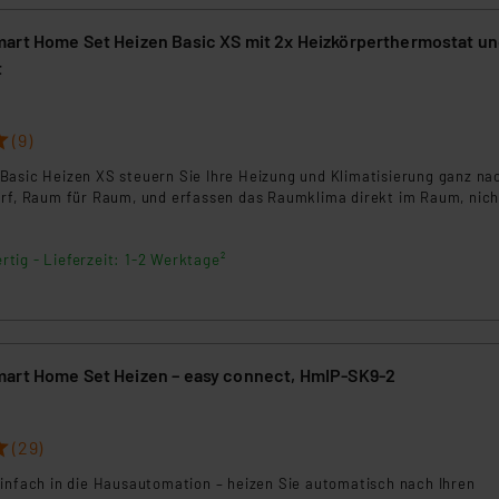
art Home Set Heizen Basic XS mit 2x Heizkörperthermostat un
t
(9)
Basic Heizen XS steuern Sie Ihre Heizung und Klimatisierung ganz na
arf, Raum für Raum, und erfassen das Raumklima direkt im Raum, nic
rtig - Lieferzeit: 1-2 Werktage²
art Home Set Heizen – easy connect, HmIP-SK9-2
(29)
einfach in die Hausautomation – heizen Sie automatisch nach Ihren