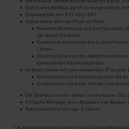
Individuelle Temperaturverläufe mit bis zu 13
Sofort einsatzfähig durch voreingestelltes Hei
Displaygröße von 3,77 cm (1,49")
Stand-alone-Betrieb (Push-to-Pair):
Manuelle Bedienung und Konfiguration di
der Boost-Funktion
Direktes Anlernen von bis zu acht Fens
Lüften
Direktes Anlernen des Wandthermostats
gemessenen Raumtemperatur
Im Smart Home mit dem Homematic IP Access P
Konfiguration und Steuerung über die k
Kombination mit einer Vielzahl von Home
Die Überwurfmutter sichert einen festen Sitz 
Einfache Montage ohne Ablassen von Wasser o
Batterielaufzeit von typ. 2 Jahren
* In Kombination mit Fenster- und Türkontakten s