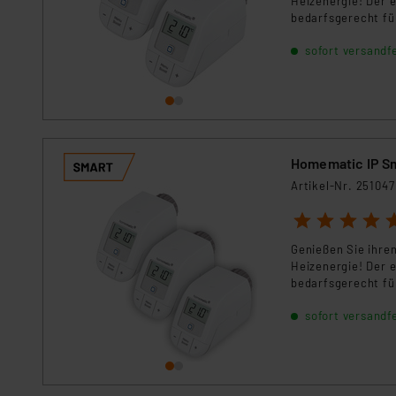
Heizenergie! Der 
Für die USA besteht kein A
bedarfsgerecht fü
Datenschutz nach EU-Standa
und Auftrag.
Daten in Überwachungsprogr
sofort versandfe
Unsere Kooperation mit dies
Kommission sowie einer eige
Daten, verbundenen Risiken
Impressum
|
Datenschutzer
Homematic IP Sm
Artikel-Nr. 251047
1
2
3
4
5
Genießen Sie ihre
Heizenergie! Der 
bedarfsgerecht fü
und Auftrag.
sofort versandfe