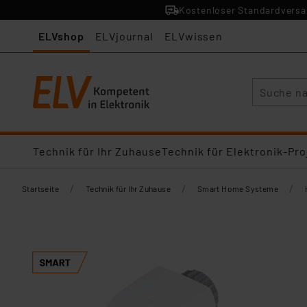
Kostenloser Standardversan
ELVshop
ELVjournal
ELVwissen
Suche
Technik für Ihr Zuhause
Technik für Elektronik-Pro
/
/
/
Startseite
Technik für Ihr Zuhause
Smart Home Systeme