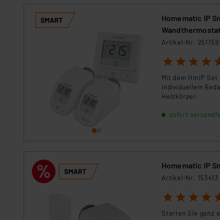
Homematic IP Sm
Wandthermosta
Artikel-Nr. 251159
1
2
3
4
5
Mit dem HmIP Set 
individuellem Bed
Heizkörper.
sofort versandfe
Homematic IP Sm
Artikel-Nr. 153413
1
2
3
4
5
Starten Sie ganz 