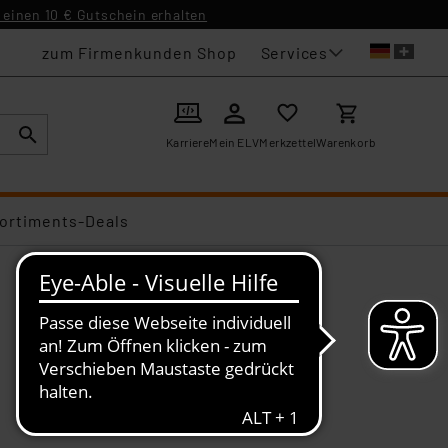
einen 10 € Gutschein erhalten
Services
zum Firmenkunden Shop
Karriere
Mein ELV
Merkzettel
Warenkorb
ortiments-Deals