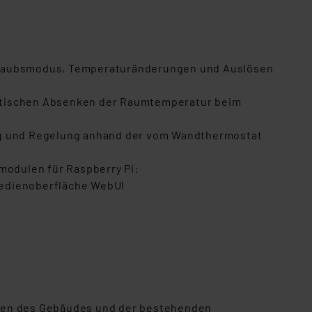
, Urlaubsmodus, Temperaturänderungen und Auslösen
matischen Absenken der Raumtemperatur beim
g und Regelung anhand der vom Wandthermostat
odulen für Raspberry Pi:
Bedienoberfläche WebUI
iten des Gebäudes und der bestehenden