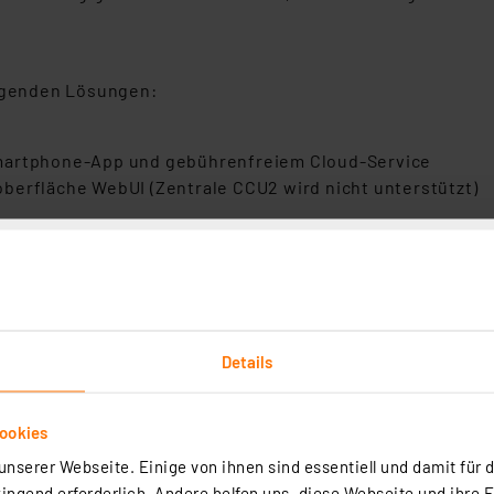
olgenden Lösungen:
Smartphone-App und gebührenfreiem Cloud-Service
berfläche WebUI (Zentrale CCU2 wird nicht unterstützt)
s ihr Heizkörper ein passendes Gewinde für diesen Heizkör
ellen.
Details
ookies
nserer Webseite. Einige von ihnen sind essentiell und damit für d
ngend erforderlich. Andere helfen uns, diese Webseite und ihre 