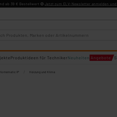
d ab 39 € Bestellwert
Jetzt zum ELV-Newsletter anmelden und 
jekte
Produktideen für Techniker
Neuheiten
Angebote
S
/
Homematic IP
Heizung und Klima