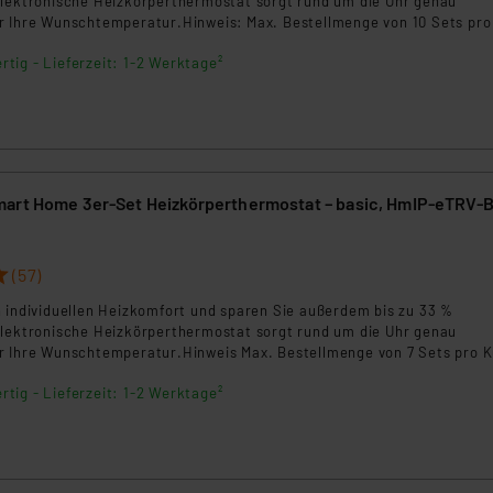
elektronische Heizkörperthermostat sorgt rund um die Uhr genau
ngemessenheitsbeschluss der EU. Dies bedeutet, dass die USA al
r Ihre Wunschtemperatur.Hinweis: Max. Bestellmenge von 10 Sets pr
rds eingestuft wird. So besteht etwa das Risiko, dass US-Beh
ammen verarbeiten, ohne dass hiergegen Klagemöglichkeiten fü
rtig - Lieferzeit: 1-2 Werktage²
en Dienstleistern stützt sich auf die Standarddatenschutzklause
nen Beurteilung der mit der Datenübermittlung, insbesondere der
.“
klärung
art Home 3er-Set Heizkörperthermostat – basic, HmIP-eTRV-
(57)
n individuellen Heizkomfort und sparen Sie außerdem bis zu 33 %
elektronische Heizkörperthermostat sorgt rund um die Uhr genau
r Ihre Wunschtemperatur.Hinweis Max. Bestellmenge von 7 Sets pro 
rtig - Lieferzeit: 1-2 Werktage²