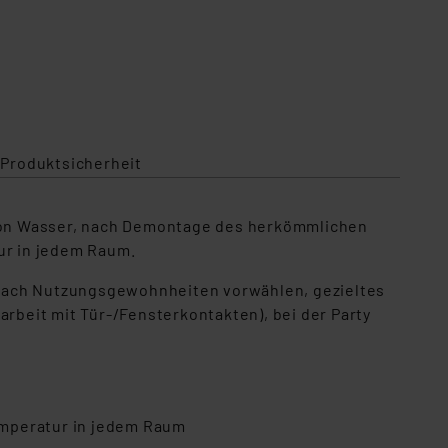
 Produktsicherheit
n von Wasser, nach Demontage des herkömmlichen
ur in jedem Raum.
 nach Nutzungsgewohnheiten vorwählen, gezieltes
beit mit Tür-/Fensterkontakten), bei der Party
emperatur in jedem Raum