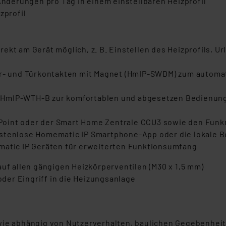
 Änderungen pro Tag in einem einstellbaren Heizprofil
zprofil
rekt am Gerät möglich, z. B. Einstellen des Heizprofils
ter- und Türkontakten mit Magnet (HmIP-SWDM) zum auto
 HmIP-WTH-B zur komfortablen und abgesetzen Bedienun
oint oder der Smart Home Zentrale CCU3 sowie den Funkm
ostenlose Homematic IP Smartphone-App oder die lokale 
matic IP Geräten für erweiterten Funktionsumfang
auf allen gängigen Heizkörperventilen (M30 x 1,5 mm)
der Eingriff in die Heizungsanlage
owie abhängig von Nutzerverhalten, baulichen Gegebenhe