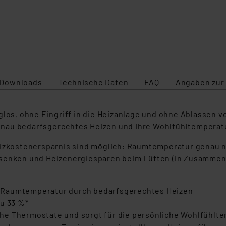
Downloads
Technische Daten
FAQ
Angaben zur
uglos, ohne Eingriff in die Heizanlage und ohne Ablasse
 genau bedarfsgerechtes Heizen und Ihre Wohlfühltemperat
Heizkostenersparnis sind möglich: Raumtemperatur genau
senken und Heizenergiesparen beim Lüften (in Zusammenar
 Raumtemperatur durch bedarfsgerechtes Heizen
zu 33 %*
he Thermostate und sorgt für die persönliche Wohlfühlt