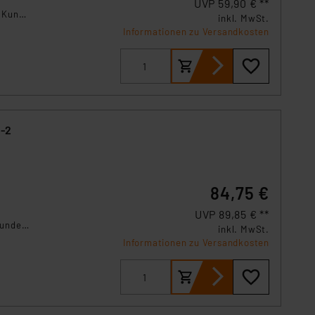
UVP 59,90 € **
s Land mit unzureichendem
o Kunde
inkl. MwSt.
örden personenbezogene
Informationen zu Versandkosten
r Europäer bestehen.
ln der Europäischen
 Art der übermittelten
B-2
84,75 €
UVP 89,85 € **
Kunde
inkl. MwSt.
Informationen zu Versandkosten