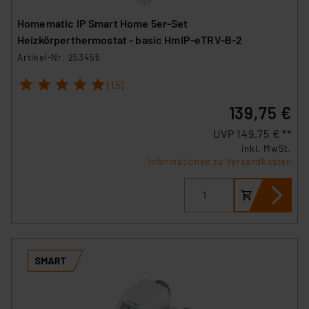
Homematic IP Smart Home 5er-Set
Heizkörperthermostat - basic HmIP-eTRV-B-2
Artikel-Nr. 253455
1
2
3
4
5
(15)
139,75 €
UVP 149,75 € **
inkl. MwSt.
Informationen zu Versandkosten