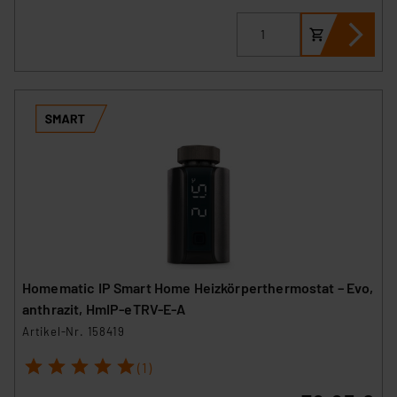
Homematic IP Smart Home Heizkörperthermostat – Evo,
anthrazit, HmIP-eTRV-E-A
Artikel-Nr. 158419
1
2
3
4
5
(1)