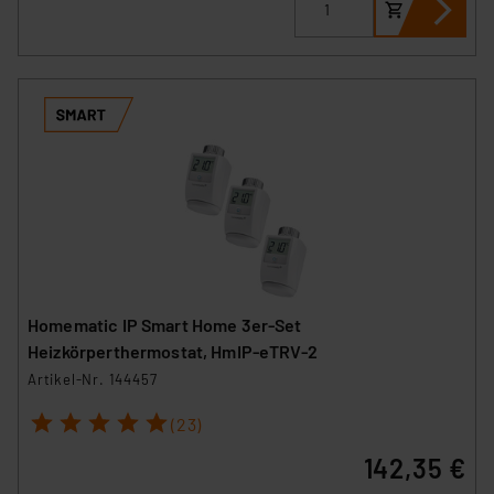
Homematic IP Smart Home 3er-Set
Heizkörperthermostat, HmIP-eTRV-2
Artikel-Nr. 144457
1
2
3
4
5
(23)
142,35 €