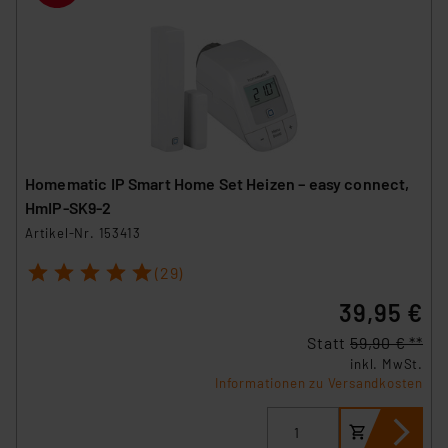
Homematic IP Smart Home Set Heizen – easy connect,
HmIP-SK9-2
Artikel-Nr. 153413
1
2
3
4
5
(29)
39,95 €
Statt
59,90 € **
inkl. MwSt.
Informationen zu Versandkosten