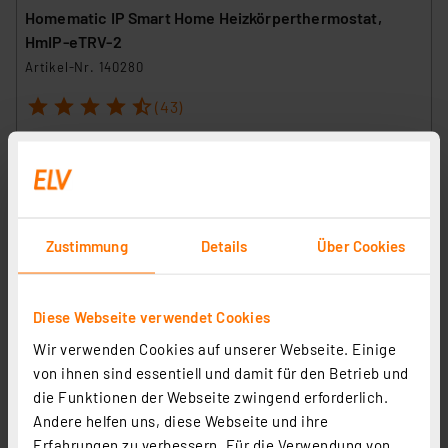
Homematic IP Smart Home Heizkörperthermostat,
HmIP-eTRV-2
Artikel-Nr. 140280
1
2
3
4
5
(43)
49,95 €
inkl. MwSt.
Informationen zu Versandkosten
Zustimmung
Details
Über Cookies
Diese Webseite verwendet Cookies
Wir verwenden Cookies auf unserer Webseite. Einige
von ihnen sind essentiell und damit für den Betrieb und
die Funktionen der Webseite zwingend erforderlich.
Andere helfen uns, diese Webseite und ihre
Erfahrungen zu verbessern. Für die Verwendung von