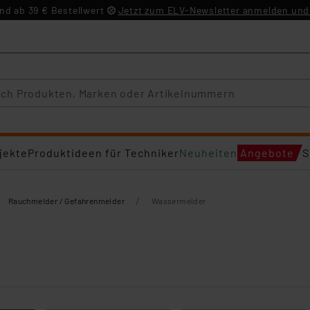
d ab 39 € Bestellwert
Jetzt zum ELV-Newsletter anmelden und 
jekte
Produktideen für Techniker
Neuheiten
Angebote
S
/
Rauchmelder / Gefahrenmelder
Wassermelder