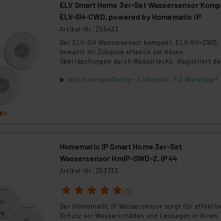
ELV Smart Home 3er-Set Wassersensor Komp
ELV-SH-CWD, powered by Homematic IP
Artikel-Nr. 255433
Der ELV-SH Wassersensor kompakt, ELV-SH-CWD,
bewahrt Ihr Zuhause effektiv vor bösen
Überraschungen durch Wasserlecks. Registriert de
Sensor Wasser, werden Sie sofort via Smartphone
sofort versandfertig - Lieferzeit: 1-2 Werktage²
alarmiert. Das gibt Ihnen die Möglichkeit, umgehe
einzugreifen und teure Schäden abzuwenden.
Homematic IP Smart Home 3er-Set
Wassersensor HmIP-SWD-2, IP44
Artikel-Nr. 253733
1
2
3
4
5
(5)
Der Homematic IP Wassersensor sorgt für effektiv
Schutz vor Wasserschäden und Leckagen in Ihrem