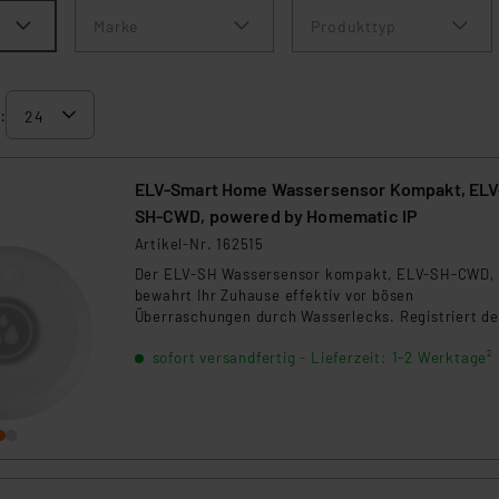
Marke
Produkttyp
:
ELV-Smart Home Wassersensor Kompakt, ELV
SH-CWD, powered by Homematic IP
Artikel-Nr. 162515
Der ELV-SH Wassersensor kompakt, ELV-SH-CWD,
bewahrt Ihr Zuhause effektiv vor bösen
Überraschungen durch Wasserlecks. Registriert de
Sensor Wasser, werden Sie sofort via Smartphone
sofort versandfertig - Lieferzeit: 1-2 Werktage²
alarmiert. Das gibt Ihnen die Möglichkeit, umgehe
einzugreifen und teure Schäden abzuwenden.