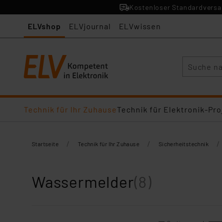
Kostenloser Standardversan
ELVshop
ELVjournal
ELVwissen
Suche
Technik für Ihr Zuhause
Technik für Elektronik-Pro
/
/
/
Startseite
Technik für Ihr Zuhause
Sicherheitstechnik
Wassermelder
(8)