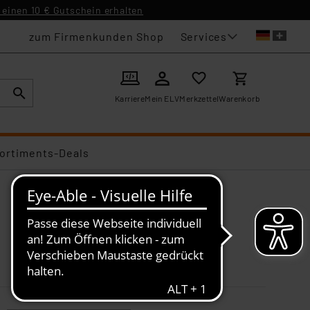
einen 10 € Gutschein erhalten
Services
zum Firmenkunden Shop
Karriere
Mein ELV
Merkzettel
Warenkorb
ortiments-Deals