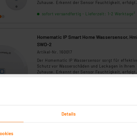
Zuhause. Erkennt der Sensor Feuchtigkeit, erfolgt
umgehend eine Warnung per Alarm und Smartphon
sofort versandfertig - Lieferzeit: 1-2 Werktage²
sodass Sie sofort reagieren und kostspielige
Folgeschäden zuverlässig vermeiden können.
Homematic IP Smart Home Wassersensor, Hm
SWD-2
Artikel-Nr. 160017
Der Homematic IP Wassersensor sorgt für effektiv
Schutz vor Wasserschäden und Leckagen in Ihrem
Zuhause. Erkennt der Sensor Feuchtigkeit, erfolgt
umgehend eine Warnung per Alarm und Smartphon
sofort versandfertig - Lieferzeit: 1-2 Werktage²
sodass Sie sofort reagieren und kostspielige
Folgeschäden zuverlässig vermeiden können.
Details
Homematic IP Smart Home 2er-Set
Wassersensor HmIP-SWD-2, IP44
ookies
Artikel-Nr. 253766