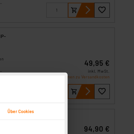
e,
IP-
en
49,95 €
inkl. MwSt.
e,
Informationen zu Versandkosten
Über Cookies
94,90 €