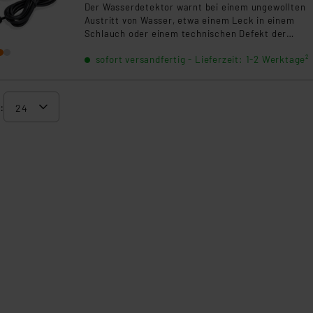
Der Wasserdetektor warnt bei einem ungewollten
Austritt von Wasser, etwa einem Leck in einem
Schlauch oder einem technischen Defekt der
Waschmaschine, mit einem anhaltenden und laute
sofort versandfertig - Lieferzeit: 1-2 Werktage²
sowie optischem Alarmsignal und kann so teure
Folgeschäden vermeiden.
: