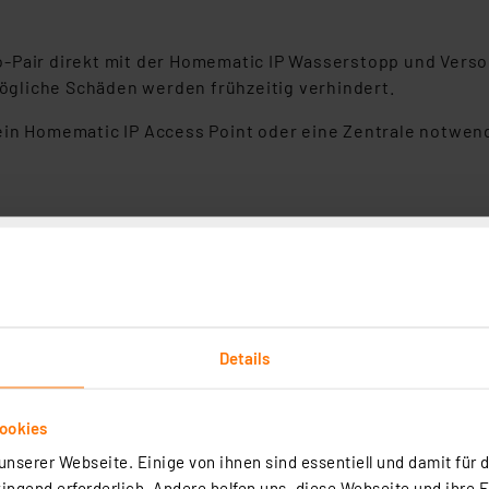
-Pair direkt mit der Homematic IP Wasserstopp und Versor
gliche Schäden werden frühzeitig verhindert.
ein Homematic IP Access Point oder eine Zentrale notwen
AA
Details
ookies
m Entfernung)
nserer Webseite. Einige von ihnen sind essentiell und damit für d
69,65 MHz
ngend erforderlich. Andere helfen uns, diese Webseite und ihre 