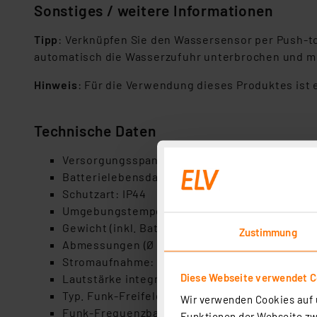
Sonstiges / weitere Informationen
Tipp
: Verknüpfen Sie den Wassersensor per Push-to
automatisch die Wasserzufuhr unterbrochen und mö
Hinweis
: Für die Verwendung dieses Produktes ist 
Technische Daten
Versorgungsspannung: 2× 1,5 V LR03/Micro/A
Batterielebensdauer: 5 Jahre (typ.)
Schutzart: IP44
Umgebungstemperatur: –20 – +55D°C
Gewicht (inkl. Batterien): 78 g
Zustimmung
Abmessungen (Ø × H): 80 x 30 mm
Stromaufnahme: 100 mA
Diese Webseite verwendet C
Lautstärke integrierte Sirene: ca. 77 dB (in 1 
Typ. Funk-Freifeldreichweite: 230 m
Wir verwenden Cookies auf u
Funk-Frequenzband: 868,0-868,6 MHz / 869,4-8
Funktionen der Webseite zwi