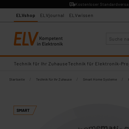
Kostenloser Standardversan
ELVshop
ELVjournal
ELVwissen
Suche
Technik für Ihr Zuhause
Technik für Elektronik-Pro
/
/
/
Startseite
Technik für Ihr Zuhause
Smart Home Systeme