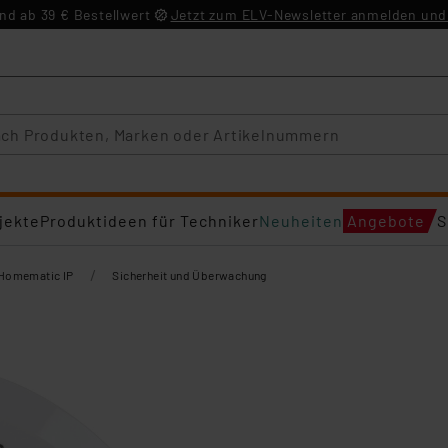
d ab 39 € Bestellwert
Jetzt zum ELV-Newsletter anmelden und 
jekte
Produktideen für Techniker
Neuheiten
Angebote
S
/
Homematic IP
Sicherheit und Überwachung