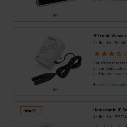
auch andere Kompo
einen Bausatz, de
H-Tronic Wasser
Artikel-Nr. 252551
1
2
3
4
5
Der Wasserdetekto
einem Schlauch od
und lautem sowie 
sofort versandfe
Homematic IP S
Artikel-Nr. 25376