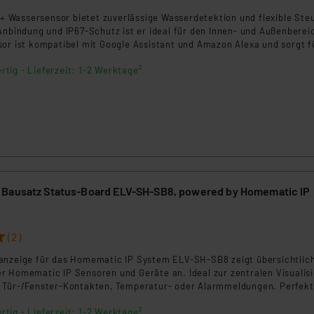
ngemessenheitsbeschluss der EU. Dies bedeutet, dass die USA al
Wassersensor bietet zuverlässige Wasserdetektion und flexible Ste
rds eingestuft wird. So besteht etwa das Risiko, dass US-Beh
Anbindung und IP67-Schutz ist er ideal für den Innen- und Außenberei
ammen verarbeiten, ohne dass hiergegen Klagemöglichkeiten fü
sor ist kompatibel mit Google Assistant und Amazon Alexa und sorgt f
en Dienstleistern stützt sich auf die Standarddatenschutzklause
tz vor Wasserschäden.
rtig - Lieferzeit: 1-2 Werktage²
nen Beurteilung der mit der Datenübermittlung, insbesondere der
.“
klärung
Bausatz Status-Board ELV-SH-SB8, powered by Homematic IP
(2)
anzeige für das Homematic IP System ELV-SH-SB8 zeigt übersichtlic
r Homematic IP Sensoren und Geräte an. Ideal zur zentralen Visualis
 Tür-/Fenster-Kontakten, Temperatur- oder Alarmmeldungen. Perfekt
m Wohnbereich oder Flur als zentrale Informationsanzeige in modernen
rtig - Lieferzeit: 1-2 Werktage²
n. Über die zugehörigen Kanaltasten lassen sich sowohl die Status-L