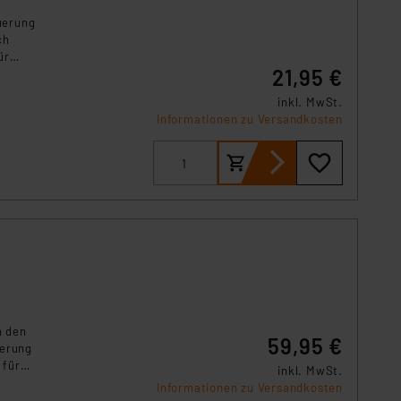
s Land mit unzureichendem
uerung
örden personenbezogene
ch
r Europäer bestehen.
ür
ln der Europäischen
21,95 €
 Art der übermittelten
inkl. MwSt.
Informationen zu Versandkosten
h den
59,95 €
ierung
 für
inkl. MwSt.
 Smart
Informationen zu Versandkosten
EDs als