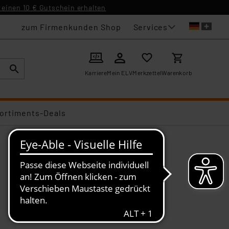
einen 10 € Gutschein erhalten
Services
zum Firmenkunden Shop
Karriere
Mein ELV
Merkzettel
Warenkorb
ortiments-Deals