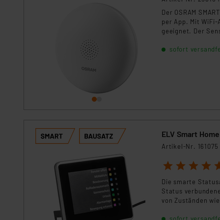
Für die USA besteht kein A
Der OSRAM SMART+ 
Datenschutz nach EU-Standa
per App. Mit WiFi-
Daten in Überwachungsprogr
geeignet. Der Sen
Unsere Kooperation mit dies
umfassenden Schu
sofort versandfe
Kommission sowie einer eige
Daten, verbundenen Risiken
Impressum
|
Datenschutzer
ELV Smart Home 
Artikel-Nr. 161075
1
2
3
4
5
Die smarte Status
Status verbundene
von Zuständen wie
die Installation i
sofort versandfe
Home Installatione