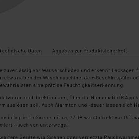
Technische Daten
Angaben zur Produktsicherheit
 zuverlässig vor Wasserschäden und erkennt Leckagen frü
en, etwa neben der Waschmaschine, dem Geschirrspüler od
ewährleisten eine präzise Feuchtigkeitserkennung.
latzieren und direkt nutzen. Über die Homematic IP App ko
m auslösen soll. Auch Alarmton und -dauer lassen sich fl
ne integrierte Sirene mit ca. 77 dB warnt direkt vor Ort, w
rmiert – auch von unterwegs.
weitere Geräte wie Sirenen oder vernetzte Rauchwarnmel