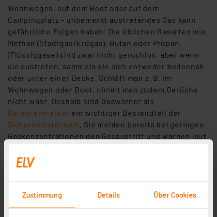
Wohnwagen, auf dem Boot oder auf dem
Campingplatz – unbemerkt austretendes Gas kann
gefährliche Folgen haben! Die üblichen Gasarten wie
Methan (Stadtgas/Erdgas), Butan oder Propan
(Flüssiggase) sind zwar nicht geruchlos, aber wenn
sie austreten, sammeln sie sich entweder bodennah
oder unter einer Decke. Schläft man z. B. im
Wohnwagen oder Boot, nimmt man zudem Gerüche
nicht wahr. Deshalb sind Gaswarner als
Gefahrenmelder
ein wichtiger Bestandteil der
Sicherheitstechnik
. Sie melden bereits bei geringen
Gaskonzentrationen den Gasaustritt und warnen laut
akustisch und/oder optisch schon lange vor einer für
eine Zündung kritischen Konzentration.
Manche Gaswarner verfügen zusätzlich über
explosionssichere Schaltausgänge, mit denen
Alarmanlagen
,
Schaltaktoren
, Absperrventile oder
Zustimmung
Details
Über Cookies
Warnsender ausgelöst werden können. Ebenso ist