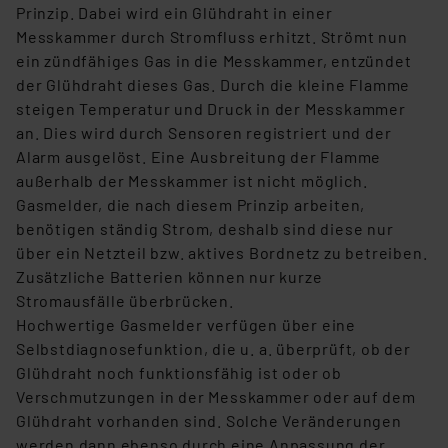
Prinzip. Dabei wird ein Glühdraht in einer
angezeigt wird.
Messkammer durch Stromfluss erhitzt. Strömt nun
ein zündfähiges Gas in die Messkammer, entzündet
„Einige Drittanbieter verarbeiten personenbezogene
der Glühdraht dieses Gas. Durch die kleine Flamme
Daten in den USA. Ihre Einwilligung zur Einbindung von
steigen Temperatur und Druck in der Messkammer
Cookies dieser Drittanbieter umfasst daher ggf. auch
an. Dies wird durch Sensoren registriert und der
die Verarbeitung Ihrer Daten in den USA gemäß Art. 49
Alarm ausgelöst. Eine Ausbreitung der Flamme
(1) lit. a DSGVO. Nähere Infos zu diesen Drittanbietern
außerhalb der Messkammer ist nicht möglich.
und zu der jeweiligen Datenübermittlung erhalten Sie in
Gasmelder, die nach diesem Prinzip arbeiten,
der Datenschutzerklärung. Für die USA besteht kein
benötigen ständig Strom, deshalb sind diese nur
Angemessenheitsbeschluss der EU. Dies bedeutet,
über ein Netzteil bzw. aktives Bordnetz zu betreiben.
dass die USA als Land mit unzureichendem
Zusätzliche Batterien können nur kurze
Datenschutz nach EU-Standards eingestuft wird. So
Stromausfälle überbrücken.
besteht etwa das Risiko, dass US-Behörden
Hochwertige Gasmelder verfügen über eine
personenbezogene Daten in
Selbstdiagnosefunktion, die u. a. überprüft, ob der
Überwachungsprogrammen verarbeiten, ohne dass
Glühdraht noch funktionsfähig ist oder ob
hiergegen Klagemöglichkeiten für Europäer bestehen.
Verschmutzungen in der Messkammer oder auf dem
Unsere Kooperation mit diesen Dienstleistern stützt
Glühdraht vorhanden sind. Solche Veränderungen
sich auf die Standarddatenschutzklauseln der
werden dann ebenso durch eine Anpassung der