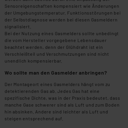
Europäischen Kommission sowie einer eigenen
Sensoreigenschaften kompensiert wie Änderungen
Beurteilung der mit der Datenübermittlung,
der Umgebungstemperatur. Funktionsstörungen bei
insbesondere der Art der übermittelten Daten,
der Selbstdiagnose werden bei diesen Gasmeldern
verbundenen Risiken.“
signalisiert.
Bei der Nutzung eines Gasmelders sollte unbedingt
Impressum
|
Datenschutzerklärung
die vom Hersteller vorgegebene Lebensdauer
beachtet werden, denn der Glühdraht ist ein
Verschleißteil und Verschmutzungen sind nicht
unendlich kompensierbar.
Wo sollte man den Gasmelder anbringen?
Der Montageort eines Gasmelders hängt vom zu
detektierenden Gas ab. Jedes Gas hat eine
spezifische Dichte, was in der Praxis bedeutet, dass
manche Gase schwerer sind als Luft und zum Boden
hin absinken. Andere sind leichter als Luft und
steigen entsprechend auf.