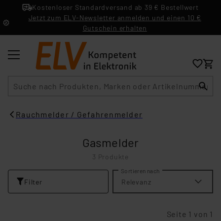
Kostenloser Standardversand ab 39 € Bestellwert
Jetzt zum ELV-Newsletter anmelden und einen 10 €
Gutschein erhalten
Suche
Rauchmelder / Gefahrenmelder
Gasmelder
3 Produkte
Sortieren nach
Filter
Relevanz
Seite 1 von 1