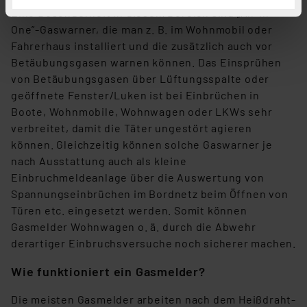
haben. Indem Sie auf „Alle akzeptieren“ klicken,
Eine Besonderheit in diesem Bereich sind „All-in-
stimmen Sie sowohl dem Speichern und Abrufen von
One”-Gaswarner, die man z. B. im Wohnmobil oder
Informationen auf Ihrem gerät (§25 Abs.1 TTDSG) sowie
Fahrerhaus installiert und die zusätzlich auch vor
der anschließenden Weiterverarbeitung für die
Betäubungsgasen warnen können. Das Einsprühen
nachfolgend dargestellten bzw. die von Ihnen
von Betäubungsgasen über Lüftungsspalte oder
ausgewählten Verarbeitungszwecke (Art. 6 Abs.1a DSG-
geöffnete Fenster/Luken ist bei Einbrüchen in
VO) zu. Eine detaillierte Auflistung der einzelnen
Boote, Wohnmobile, Wohnwagen oder LKWs sehr
Cookies nach Zweck und Anbieter ist durch Klick auf
verbreitet, damit die Täter ungestört agieren
den Button „Ablehnen oder Einstellungen“ abrufbar. Sie
können. Gleichzeitig können solche Gaswarner je
können die Verwendung nicht notwendiger Cookies
nach Ausstattung auch als kleine
ablehnen oder ihr ganz oder teilweise zustimmen. Ihre
Einbruchmeldeanlage über die Auswertung von
erteilte Zustimmung können Sie jederzeit unter dem
Spannungseinbrüchen im Bordnetz beim Öffnen von
Link „Cookie Einstellungen“ anpassen oder widerrufen.
Türen etc. eingesetzt werden. Somit können
Die Rechtmäßigkeit der Speicherung, Abrufung und
Gasmelder Wohnwagen o. ä. durch die Abwehr
Weiterverarbeitung dieser Daten zur Auswertung und
derartiger Einbruchsversuche noch sicherer machen.
Analyse bis zum Zeitpunkt des Widerrufs bleibt hiervon
Wie funktioniert ein Gasmelder?
unberührt. Ihre Browser-Einstellungen können dazu
führen, dass die Einstellungen nicht längerfristig
Die meisten Gasmelder arbeiten nach dem Heißdraht-
gespeichert werden und dieses Banner erneut