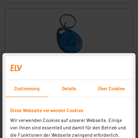
RFID-Transponder Schlüsselanhänger 125 KHz, 10er-
Pack für Codeschloss DK-2872/DK-2882
Artikel-Nr. 107927
Zustimmung
Details
Über Cookies
1
2
3
4
5
(6)
6,95 €
Diese Webseite verwendet Cookies
inkl. MwSt.
Informationen zu Versandkosten
Wir verwenden Cookies auf unserer Webseite. Einige
von ihnen sind essentiell und damit für den Betrieb und
die Funktionen der Webseite zwingend erforderlich.