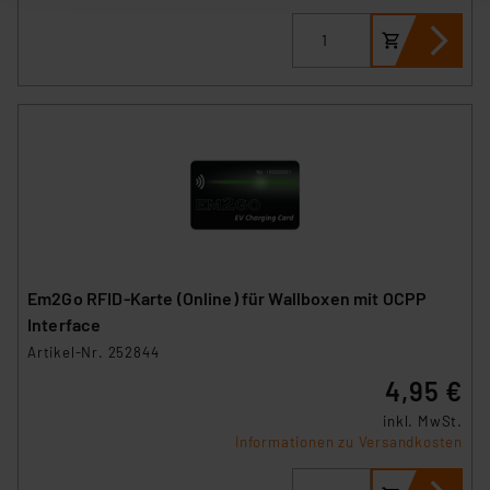
ausgewählten Verarbeitungszwecke (Art. 6 Abs.1a DSG-
VO) zu. Eine detaillierte Auflistung der einzelnen
Cookies nach Zweck und Anbieter ist durch Klick auf
den Button „Ablehnen oder Einstellungen“ abrufbar. Sie
können die Verwendung nicht notwendiger Cookies
ablehnen oder ihr ganz oder teilweise zustimmen. Ihre
erteilte Zustimmung können Sie jederzeit unter dem
Link „Cookie Einstellungen“ anpassen oder widerrufen.
Die Rechtmäßigkeit der Speicherung, Abrufung und
Weiterverarbeitung dieser Daten zur Auswertung und
Analyse bis zum Zeitpunkt des Widerrufs bleibt hiervon
Em2Go RFID-Karte (Online) für Wallboxen mit OCPP
unberührt. Ihre Browser-Einstellungen können dazu
Interface
führen, dass die Einstellungen nicht längerfristig
Artikel-Nr. 252844
gespeichert werden und dieses Banner erneut
4,95 €
angezeigt wird.
inkl. MwSt.
Informationen zu Versandkosten
„Einige Drittanbieter verarbeiten personenbezogene
Daten in den USA. Ihre Einwilligung zur Einbindung von