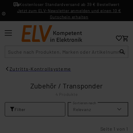
Kostenloser Standardversand ab 39 € Bestellwert
Jetzt zum ELV-Newsletter anmelden und einen 10 €
Gutschein erhalten
Suche
Zutritts-Kontrollsysteme
Zubehör / Transponder
4 Produkte
Sortieren nach
Filter
Relevanz
Seite 1 von 1