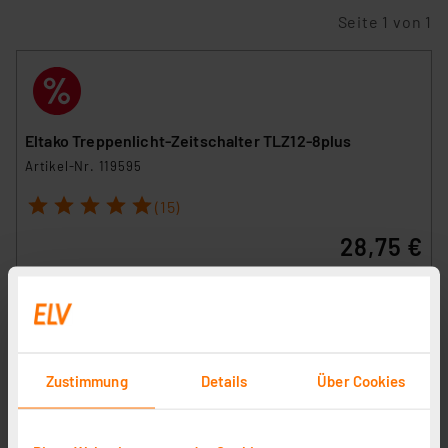
Seite 1 von 1
Eltako Treppenlicht-Zeitschalter TLZ12-8plus
Artikel-Nr. 119595
1
2
3
4
5
(15)
28,75 €
Statt
39,95 € **
inkl. MwSt.
Informationen zu Versandkosten
Zustimmung
Details
Über Cookies