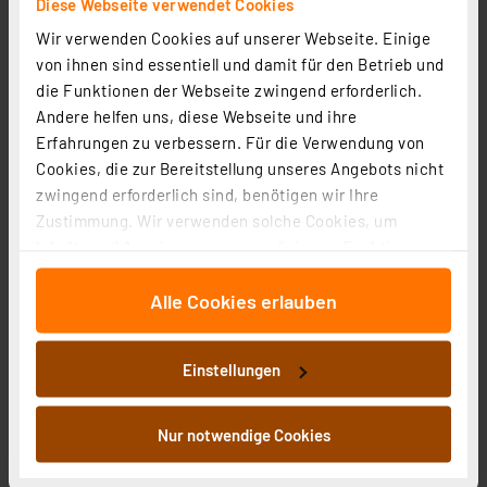
Diese Webseite verwendet Cookies
Wir verwenden Cookies auf unserer Webseite. Einige
von ihnen sind essentiell und damit für den Betrieb und
die Funktionen der Webseite zwingend erforderlich.
Andere helfen uns, diese Webseite und ihre
Erfahrungen zu verbessern. Für die Verwendung von
RELTECH Treppenlichtzeitschalter RTLZS1
Cookies, die zur Bereitstellung unseres Angebots nicht
zwingend erforderlich sind, benötigen wir Ihre
Artikel-Nr. 258086
Zustimmung. Wir verwenden solche Cookies, um
13,95 €
Inhalte und Anzeigen zu personalisieren, Funktionen
inkl. MwSt.
für soziale Medien anbieten zu können und die Zugriffe
Informationen zu Versandkosten
Alle Cookies erlauben
auf unsere Website zu analysieren. Außerdem geben
wir Informationen zu Ihrer Verwendung unserer Website
an unsere Partner für soziale Medien, Werbung und
Einstellungen
Analysen weiter. Unsere Partner führen diese
Informationen möglicherweise mit weiteren Daten
zusammen, die Sie ihnen bereitgestellt haben oder die
Nur notwendige Cookies
sie im Rahmen Ihrer Nutzung der Dienste gesammelt
haben. Indem Sie auf „Alle akzeptieren“ klicken,