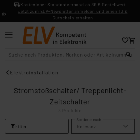
Kostenloser Standardversand ab 39 € Bestellwert
Jetzt zum ELV-Newsletter anmelden und einen 10 €
Gutschein erhalten
Suche
Elektroinstallation
Stromstoßschalter/ Treppenlicht-
Zeitschalter
3 Produkte
Sortieren nach
Filter
Relevanz