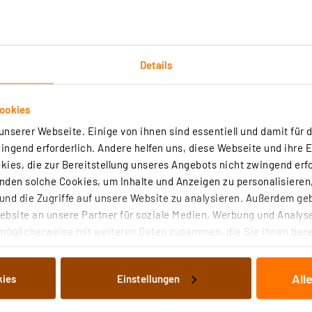
Details
ookies
nserer Webseite. Einige von ihnen sind essentiell und damit für d
ngend erforderlich. Andere helfen uns, diese Webseite und ihre 
ies, die zur Bereitstellung unseres Angebots nicht zwingend erfo
den solche Cookies, um Inhalte und Anzeigen zu personalisieren,
nd die Zugriffe auf unsere Website zu analysieren. Außerdem ge
bsite an unsere Partner für soziale Medien, Werbung und Analyse
möglicherweise mit weiteren Daten zusammen, die Sie ihnen berei
 Dienste gesammelt haben. Indem Sie auf „Alle akzeptieren“ kli
von Informationen auf Ihrem gerät (§25 Abs.1 TTDSG) sowie der 
All
kies
Einstellungen
nachfolgend dargestellten bzw. die von Ihnen ausgewählten Verar
illierte Auflistung der einzelnen Cookies nach Zweck und Anbieter