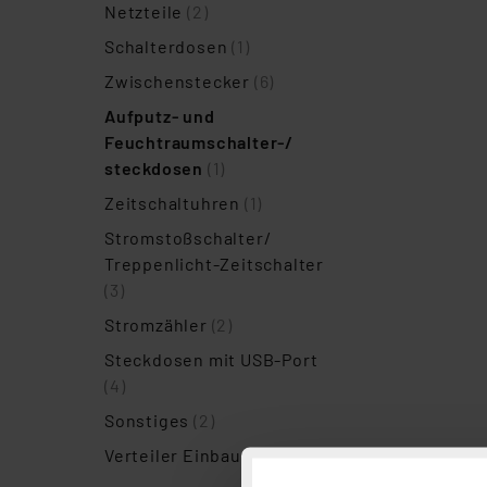
Netzteile
(2)
Schalterdosen
(1)
Zwischenstecker
(6)
Aufputz- und
Feuchtraumschalter-/
steckdosen
(1)
Zeitschaltuhren
(1)
Stromstoßschalter/
Treppenlicht-Zeitschalter
(3)
Stromzähler
(2)
Steckdosen mit USB-Port
(4)
Sonstiges
(2)
Verteiler Einbaugeräte
(1)