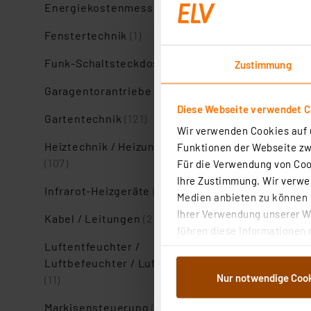
Energiekostenmessgeräte
(13)
Fenstertechnik
(1)
Funk-Schaltsteckdosen
(9)
Zustimmung
Garagentorantriebe
(3)
Diese Webseite verwendet C
Gartentechnik
(121)
Wir verwenden Cookies auf u
Heiztechnik / Heizungsregler
Funktionen der Webseite zwi
(107)
Für die Verwendung von Cook
Ihre Zustimmung. Wir verwen
Infrarot-Heizgeräte
(2)
Medien anbieten zu können u
Ihrer Verwendung unserer We
Kabel / Leitungen
(28)
führen diese Informationen 
Luftentfeuchter /
im Rahmen Ihrer Nutzung der
Luftbefeuchter / Luftreiniger
dem Speichern und Abrufen 
Nur notwendige Coo
(11)
Weiterverarbeitung für die 
Abs.1a DSG-VO) zu. Eine deta
Markisensteuerung
(6)