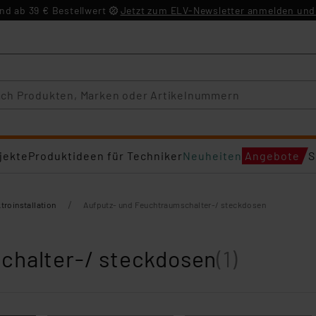
d ab 39 € Bestellwert
Jetzt zum ELV-Newsletter anmelden und 
jekte
Produktideen für Techniker
Neuheiten
Angebote
S
/
troinstallation
Aufputz- und Feuchtraumschalter-/ steckdosen
chalter-/ steckdosen
(1)