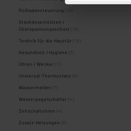
Button „Ablehnen oder Einst
ganz oder teilweise zustimm
Rollladensteuerung
(26)
anpassen oder widerrufen. 
Steckdosenleisten /
Auswertung und Analyse bis 
Überspannungsschutz
(16)
dazu führen, dass die Einst
Technik für die Haustür
(78)
„Einige Drittanbieter verar
dieser Drittanbieter umfasst
Gesundheit / Hygiene
(7)
Nähere Infos zu diesen Drit
Uhren / Wecker
(11)
Für die USA besteht kein A
Datenschutz nach EU-Standa
Universal-Thermostate
(5)
Daten in Überwachungsprogr
Unsere Kooperation mit dies
Wassermelder
(7)
Kommission sowie einer eige
Wasserpegelschalter
(4)
Daten, verbundenen Risiken
Zeitschaltuhren
(4)
Impressum
|
Datenschutzer
Zusatz-Heizungen
(3)