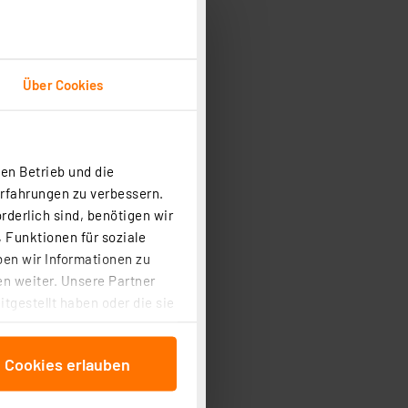
Über Cookies
en Betrieb und die
Erfahrungen zu verbessern.
rderlich sind, benötigen wir
 Funktionen für soziale
ben wir Informationen zu
n weiter. Unsere Partner
tgestellt haben oder die sie
cken, stimmen Sie sowohl
anschließenden
e Cookies erlauben
beitungszwecke (Art. 6
 ist durch Klick auf den