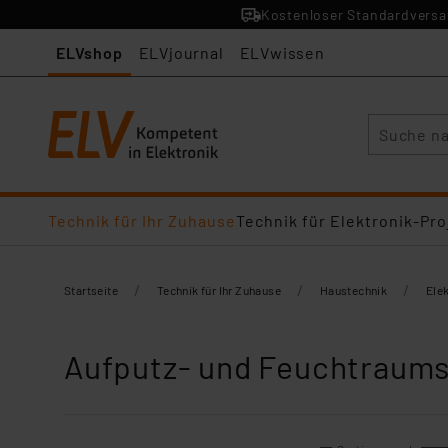
Kostenloser Standardversan
ELVshop
ELVjournal
ELVwissen
Suche
Technik für Ihr Zuhause
Technik für Elektronik-Pro
/
/
/
Startseite
Technik für Ihr Zuhause
Haustechnik
Elek
Aufputz- und Feuchtraums