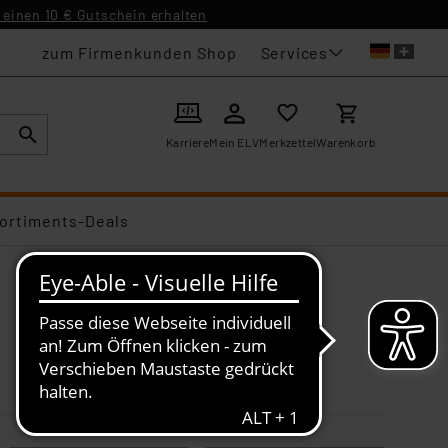
einen 10 € Gutschein erhalten
Services
zum Firmenkunden Shop
Karriere
Mein ELV
Merkzettel
Warenkorb
ortiments-Deals