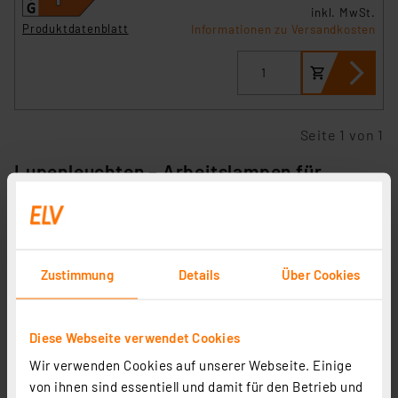
inkl. MwSt.
Produktdatenblatt
Informationen zu Versandkosten
Seite 1 von 1
Lupenleuchten – Arbeitslampen für
Werkstatt und Alltag
Lupenleuchten, umgangssprachlich auch
Lupenlampen
genannt, sind eine wertvolle Hilfe,
wenn es darum geht, kleine Gegenstände ohne den
Zustimmung
Details
Über Cookies
Einsatz von speziellen Vergrößerungsgeräten wie
Mikroskopen besser betrachten und bearbeiten zu
können.
Diese Webseite verwendet Cookies
Wir verwenden Cookies auf unserer Webseite. Einige
Dazu zählen neben den Lupenleuchten für die
von ihnen sind essentiell und damit für den Betrieb und
Werkstatt-Ausstattung
(z. B. Elektronik,