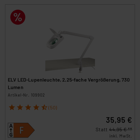
ELV LED-Lupenleuchte, 2,25-fache Vergrößerung, 730
Lumen
Artikel-Nr. 109902
1
2
3
4
5
(50)
35,95 €
Statt
44,95 € **
inkl. MwSt.