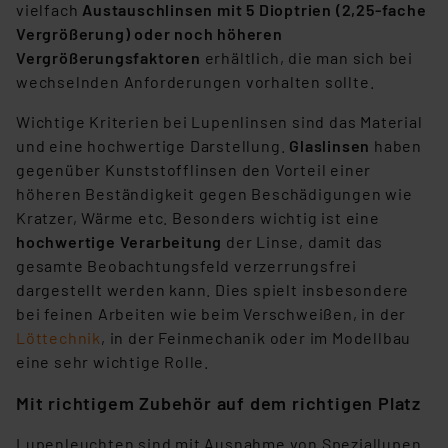
Daten in den USA. Ihre Einwilligung zur Einbindung von
vielfach
Austauschlinsen mit 5 Dioptrien (2,25-fache
Cookies dieser Drittanbieter umfasst daher ggf. auch
Vergrößerung) oder noch höheren
die Verarbeitung Ihrer Daten in den USA gemäß Art. 49
Vergrößerungsfaktoren
erhältlich, die man sich bei
(1) lit. a DSGVO. Nähere Infos zu diesen Drittanbietern
wechselnden Anforderungen vorhalten sollte.
und zu der jeweiligen Datenübermittlung erhalten Sie in
Wichtige Kriterien bei Lupenlinsen sind das Material
der Datenschutzerklärung. Für die USA besteht kein
und eine hochwertige Darstellung.
Glaslinsen
haben
Angemessenheitsbeschluss der EU. Dies bedeutet,
gegenüber Kunststofflinsen den Vorteil einer
dass die USA als Land mit unzureichendem
höheren Beständigkeit gegen Beschädigungen wie
Datenschutz nach EU-Standards eingestuft wird. So
Kratzer, Wärme etc. Besonders wichtig ist eine
besteht etwa das Risiko, dass US-Behörden
hochwertige Verarbeitung
der Linse, damit das
personenbezogene Daten in
gesamte Beobachtungsfeld verzerrungsfrei
Überwachungsprogrammen verarbeiten, ohne dass
dargestellt werden kann. Dies spielt insbesondere
hiergegen Klagemöglichkeiten für Europäer bestehen.
bei feinen Arbeiten wie beim Verschweißen, in der
Unsere Kooperation mit diesen Dienstleistern stützt
Löttechnik
, in der Feinmechanik oder im Modellbau
sich auf die Standarddatenschutzklauseln der
eine sehr wichtige Rolle.
Europäischen Kommission sowie einer eigenen
Beurteilung der mit der Datenübermittlung,
Mit richtigem Zubehör auf dem richtigen Platz
insbesondere der Art der übermittelten Daten,
verbundenen Risiken.“
Lupenleuchten sind mit Ausnahme von Speziallupen