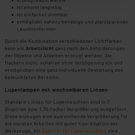
nachfolgend dargestellten bzw. die von Ihnen
ist enorm langlebig
ausgewählten Verarbeitungszwecke (Art. 6 Abs.1a DSG-
ist einfacher dimmbar
VO) zu. Eine detaillierte Auflistung der einzelnen
ermöglicht nahezu beliebige und platzsparende
Cookies nach Zweck und Anbieter ist durch Klick auf
Leuchtenformen
den Button „Ablehnen oder Einstellungen“ abrufbar. Sie
Durch die Kombination verschiedener Lichtfarben
können die Verwendung nicht notwendiger Cookies
kann ein
Arbeitslicht
ganz nach den Anforderungen
ablehnen oder ihr ganz oder teilweise zustimmen. Ihre
der Objekte und Arbeiten erzeugt werden. Sie
erteilte Zustimmung können Sie jederzeit unter dem
flackern nicht, schalten ohne Verzögerung ein und
Link „Cookie Einstellungen“ anpassen oder widerrufen.
ermöglichen eine ganz individuelle Gestaltung des
Die Rechtmäßigkeit der Speicherung, Abrufung und
beleuchteten Bereichs.
Weiterverarbeitung dieser Daten zur Auswertung und
Analyse bis zum Zeitpunkt des Widerrufs bleibt hiervon
Lupenlampen mit wechselbaren Linsen
unberührt. Ihre Browser-Einstellungen können dazu
führen, dass die Einstellungen nicht längerfristig
Standard-Linsen für Lupenleuchten sind in 3
gespeichert werden und dieses Banner erneut
Dioptrien bzw. 1,75-facher Vergrößerung ausgeführt.
angezeigt wird.
Diese erzeugen eine ausreichende Vergrößerung für
die meisten Arbeiten mit guter Koordination der
„Einige Drittanbieter verarbeiten personenbezogene
Werkzeuge. Als
Zubehör für Lupenleuchten
sind