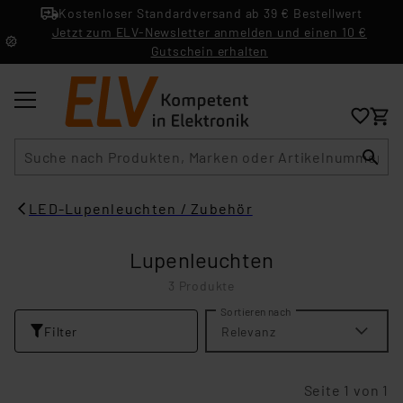
Kostenloser Standardversand ab 39 € Bestellwert
Jetzt zum ELV-Newsletter anmelden und einen 10 €
Gutschein erhalten
Suche
LED-Lupenleuchten / Zubehör
Lupenleuchten
3 Produkte
Sortieren nach
Filter
Relevanz
Seite 1 von 1