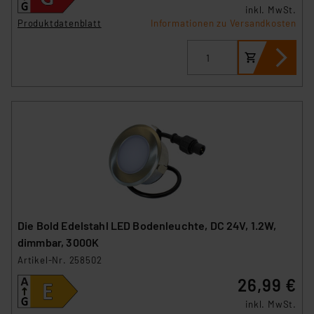
inkl. MwSt.
Link „Cookie Einstellungen“ anpassen oder widerrufen.
Produktdatenblatt
Informationen zu Versandkosten
Die Rechtmäßigkeit der Speicherung, Abrufung und
Weiterverarbeitung dieser Daten zur Auswertung und
Analyse bis zum Zeitpunkt des Widerrufs bleibt hiervon
unberührt. Ihre Browser-Einstellungen können dazu
führen, dass die Einstellungen nicht längerfristig
gespeichert werden und dieses Banner erneut
angezeigt wird.
„Einige Drittanbieter verarbeiten personenbezogene
Daten in den USA. Ihre Einwilligung zur Einbindung von
Cookies dieser Drittanbieter umfasst daher ggf. auch
die Verarbeitung Ihrer Daten in den USA gemäß Art. 49
Die Bold Edelstahl LED Bodenleuchte, DC 24V, 1.2W,
(1) lit. a DSGVO. Nähere Infos zu diesen Drittanbietern
dimmbar, 3000K
und zu der jeweiligen Datenübermittlung erhalten Sie in
Artikel-Nr. 258502
der Datenschutzerklärung. Für die USA besteht kein
26,99 €
Angemessenheitsbeschluss der EU. Dies bedeutet,
dass die USA als Land mit unzureichendem
inkl. MwSt.