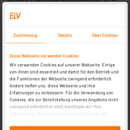
3000 K
Artikel-Nr. 258505
27,95 €
Statt
35,99 € **
Zustimmung
Details
Über Cookies
inkl. MwSt.
Produktdatenblatt
Informationen zu Versandkosten
Diese Webseite verwendet Cookies
Wir verwenden Cookies auf unserer Webseite. Einige
von ihnen sind essentiell und damit für den Betrieb und
die Funktionen der Webseite zwingend erforderlich.
Die Bold 24V-Garten Erweiterungskupplung, weiterer
Andere helfen uns, diese Webseite und ihre
Strang, 24V, max.150W, IP67
Erfahrungen zu verbessern. Für die Verwendung von
Artikel-Nr. 258496
Cookies, die zur Bereitstellung unseres Angebots nicht
zwingend erforderlich sind, benötigen wir Ihre
8,99 €
Zustimmung. Wir verwenden solche Cookies, um
inkl. MwSt.
Inhalte und Anzeigen zu personalisieren, Funktionen
Informationen zu Versandkosten
für soziale Medien anbieten zu können und die Zugriffe