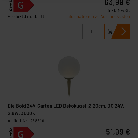
63,99 €
ausgewählten Verarbeitungszwecke (Art. 6 Abs.1a DSG-
inkl. MwSt.
VO) zu. Eine detaillierte Auflistung der einzelnen
Produktdatenblatt
Informationen zu Versandkosten
Cookies nach Zweck und Anbieter ist durch Klick auf
den Button „Ablehnen oder Einstellungen“ abrufbar. Sie
können die Verwendung nicht notwendiger Cookies
ablehnen oder ihr ganz oder teilweise zustimmen. Ihre
erteilte Zustimmung können Sie jederzeit unter dem
Link „Cookie Einstellungen“ anpassen oder widerrufen.
Die Rechtmäßigkeit der Speicherung, Abrufung und
Weiterverarbeitung dieser Daten zur Auswertung und
Analyse bis zum Zeitpunkt des Widerrufs bleibt hiervon
unberührt. Ihre Browser-Einstellungen können dazu
führen, dass die Einstellungen nicht längerfristig
gespeichert werden und dieses Banner erneut
Die Bold 24V-Garten LED Dekokugel, Ø 20cm, DC 24V,
angezeigt wird.
2.8W, 3000K
Artikel-Nr. 258510
„Einige Drittanbieter verarbeiten personenbezogene
51,99 €
Daten in den USA. Ihre Einwilligung zur Einbindung von