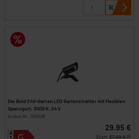
besteht etwa das Risiko, dass US-Behörden
personenbezogene Daten in
Überwachungsprogrammen verarbeiten, ohne dass
hiergegen Klagemöglichkeiten für Europäer bestehen.
Unsere Kooperation mit diesen Dienstleistern stützt
sich auf die Standarddatenschutzklauseln der
Europäischen Kommission sowie einer eigenen
Beurteilung der mit der Datenübermittlung,
insbesondere der Art der übermittelten Daten,
verbundenen Risiken.“
Impressum
|
Datenschutzerklärung
Die Bold 24V-Garten LED Gartenstrahler mit flexiblen
Spanngurt, 3000 K, 24 V
Artikel-Nr. 258506
29,95 €
Statt
37,99 € **