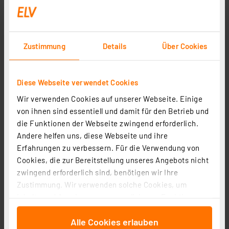
Die BOLD Solar-Wegeleuchte mit PIR, Gun Grey
Artikel-Nr. 258281
36,99 €
Zustimmung
Details
Über Cookies
inkl. MwSt.
Informationen zu Versandkosten
Diese Webseite verwendet Cookies
Wir verwenden Cookies auf unserer Webseite. Einige
von ihnen sind essentiell und damit für den Betrieb und
die Funktionen der Webseite zwingend erforderlich.
Andere helfen uns, diese Webseite und ihre
Erfahrungen zu verbessern. Für die Verwendung von
Cookies, die zur Bereitstellung unseres Angebots nicht
zwingend erforderlich sind, benötigen wir Ihre
Zustimmung. Wir verwenden solche Cookies, um
Inhalte und Anzeigen zu personalisieren, Funktionen
für soziale Medien anbieten zu können und die Zugriffe
Die Bold 24V-Garten Trafo 150W, IP67, 230/24V, 1,5m
Alle Cookies erlauben
auf unsere Website zu analysieren. Außerdem geben
Eingangskabel