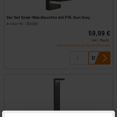
2er Set Solar-Wandleuchte mit PIR, Gun Grey
Artikel-Nr. 258280
59,99 €
inkl. MwSt.
Informationen zu Versandkosten