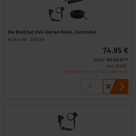
den Button „Ablehnen oder Einstellungen“ abrufbar. Sie
können die Verwendung nicht notwendiger Cookies
ablehnen oder ihr ganz oder teilweise zustimmen. Ihre
erteilte Zustimmung können Sie jederzeit unter dem
Link „Cookie Einstellungen“ anpassen oder widerrufen.
Die Bold Set 24V-Garten Klein, Controller
Die Rechtmäßigkeit der Speicherung, Abrufung und
Artikel-Nr. 258545
Weiterverarbeitung dieser Daten zur Auswertung und
74,95 €
Analyse bis zum Zeitpunkt des Widerrufs bleibt hiervon
unberührt. Ihre Browser-Einstellungen können dazu
Statt
89,99 € **
führen, dass die Einstellungen nicht längerfristig
inkl. MwSt.
Informationen zu Versandkosten
gespeichert werden und dieses Banner erneut
angezeigt wird.
„Einige Drittanbieter verarbeiten personenbezogene
Daten in den USA. Ihre Einwilligung zur Einbindung von
Cookies dieser Drittanbieter umfasst daher ggf. auch
die Verarbeitung Ihrer Daten in den USA gemäß Art. 49
(1) lit. a DSGVO. Nähere Infos zu diesen Drittanbietern
und zu der jeweiligen Datenübermittlung erhalten Sie in