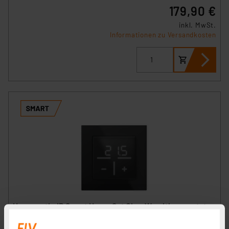
179,90 €
inkl. MwSt.
Informationen zu Versandkosten
Homematic IP Smart Home Set Glas-Wandthermostat,
schwarz, 1-fach Glasrahmen, HmIP-WGT-A + HmIP-GF1-