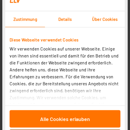
A
Artikel-Nr. 254697
179,90 €
Zustimmung
Details
Über Cookies
inkl. MwSt.
Informationen zu Versandkosten
Diese Webseite verwendet Cookies
Wir verwenden Cookies auf unserer Webseite. Einige
von ihnen sind essentiell und damit für den Betrieb und
die Funktionen der Webseite zwingend erforderlich.
Andere helfen uns, diese Webseite und ihre
Erfahrungen zu verbessern. Für die Verwendung von
Cookies, die zur Bereitstellung unseres Angebots nicht
zwingend erforderlich sind, benötigen wir Ihre
Zustimmung. Wir verwenden solche Cookies, um
Inhalte und Anzeigen zu personalisieren, Funktionen
für soziale Medien anbieten zu können und die Zugriffe
Alle Cookies erlauben
auf unsere Website zu analysieren. Außerdem geben
Homematic IP Smart Home Set Glastaster + Glas-
wir Informationen zu Ihrer Verwendung unserer Website
Thermostat mit CO2-Sensor + Glasrahmen, schwarz , 1x