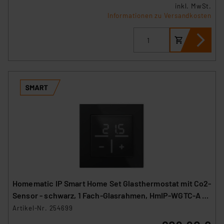
inkl. MwSt.
Informationen zu Versandkosten
Homematic IP Smart Home Set Glasthermostat mit Co2-
Sensor - schwarz, 1 Fach-Glasrahmen, HmIP-WGTC-A +
HmIP-GF1-A
Artikel-Nr. 254699