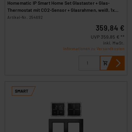
Homematic IP Smart Home Set Glastaster + Glas-
Überwachungsprogrammen verarbeiten, ohne dass
Thermostat mit CO2-Sensor + Glasrahmen, weiß, 1x
hiergegen Klagemöglichkeiten für Europäer bestehen.
WGS, 1x WGTC, 1x GF2
Artikel-Nr. 254692
Unsere Kooperation mit diesen Dienstleistern stützt
359,84 €
sich auf die Standarddatenschutzklauseln der
Europäischen Kommission sowie einer eigenen
UVP 359,85 € **
Beurteilung der mit der Datenübermittlung,
inkl. MwSt.
Informationen zu Versandkosten
insbesondere der Art der übermittelten Daten,
verbundenen Risiken.“
Impressum
|
Datenschutzerklärung