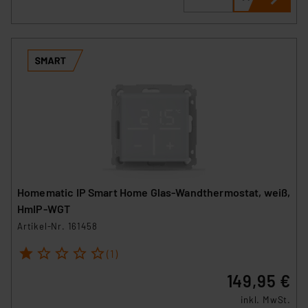
Homematic IP Smart Home Glas-Wandthermostat, weiß,
HmIP-WGT
Artikel-Nr. 161458
1
2
3
4
5
(1)
149,95 €
inkl. MwSt.