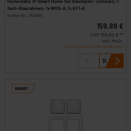
Homematic IP Smart Home Set Glastaster -schwarz, 1-
personenbezogene Daten in
fach-Glasrahmen, 1x WGS-A, 1x GF1-A
Überwachungsprogrammen verarbeiten, ohne dass
Artikel-Nr. 254695
hiergegen Klagemöglichkeiten für Europäer bestehen.
159,89 €
Unsere Kooperation mit diesen Dienstleistern stützt
sich auf die Standarddatenschutzklauseln der
UVP 159,90 € **
Europäischen Kommission sowie einer eigenen
inkl. MwSt.
Informationen zu Versandkosten
Beurteilung der mit der Datenübermittlung,
insbesondere der Art der übermittelten Daten,
verbundenen Risiken.“
Impressum
|
Datenschutzerklärung