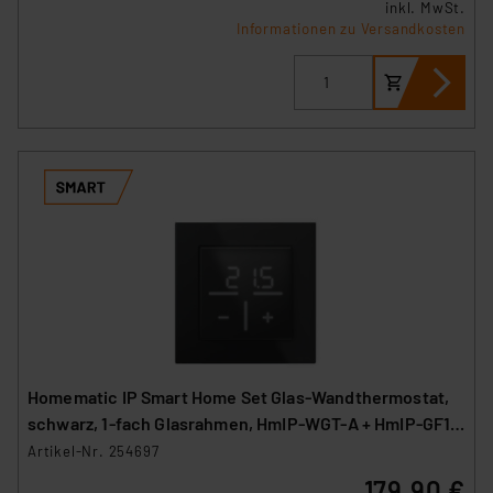
inkl. MwSt.
Informationen zu Versandkosten
Homematic IP Smart Home Set Glas-Wandthermostat,
schwarz, 1-fach Glasrahmen, HmIP-WGT-A + HmIP-GF1-
A
Artikel-Nr. 254697
179,90 €