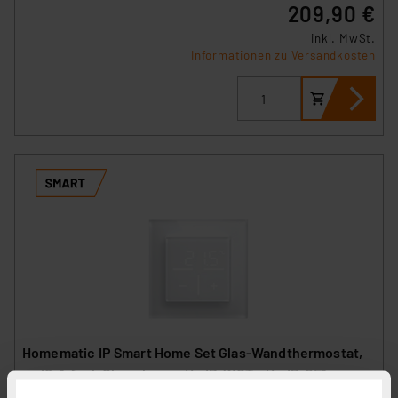
209,90 €
inkl. MwSt.
Informationen zu Versandkosten
Homematic IP Smart Home Set Glas-Wandthermostat,
weiß, 1-fach Glasrahmen, HmIP-WGT + HmIP-GF1
Artikel-Nr. 254696