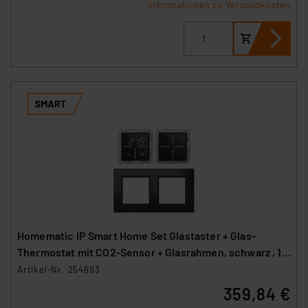
Informationen zu Versandkosten
Homematic IP Smart Home Set Glastaster + Glas-
Thermostat mit CO2-Sensor + Glasrahmen, schwarz , 1x
WGS-A, 1x WGTC-A, 1x GF2-A
Artikel-Nr. 254693
359,84 €