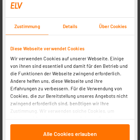
179,90 €
inkl. MwSt.
Informationen zu Versandkosten
Zustimmung
Details
Über Cookies
Diese Webseite verwendet Cookies
Wir verwenden Cookies auf unserer Webseite. Einige
von ihnen sind essentiell und damit für den Betrieb und
die Funktionen der Webseite zwingend erforderlich.
Andere helfen uns, diese Webseite und ihre
Erfahrungen zu verbessern. Für die Verwendung von
Cookies, die zur Bereitstellung unseres Angebots nicht
zwingend erforderlich sind, benötigen wir Ihre
Zustimmung. Wir verwenden solche Cookies, um
Inhalte und Anzeigen zu personalisieren, Funktionen
für soziale Medien anbieten zu können und die Zugriffe
Homematic IP Smart Home Set Glastaster, 1-fach-
Alle Cookies erlauben
auf unsere Website zu analysieren. Außerdem geben
Glasrahmen, 1x HmIP-WGS, 1x HmIP-GF1