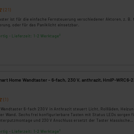
ngemessenheitsbeschluss der EU. Dies bedeutet, dass die USA al
rds eingestuft wird. So besteht etwa das Risiko, dass US-Beh
(21)
ammen verarbeiten, ohne dass hiergegen Klagemöglichkeiten fü
ter ist für die einfache Fernsteuerung verschiedener Aktoren, z. B. 
en Dienstleistern stützt sich auf die Standarddatenschutzklause
rung, oder für das Paniklicht einsetzbar.
nen Beurteilung der mit der Datenübermittlung, insbesondere der
rtig - Lieferzeit: 1-2 Werktage²
.“
klärung
art Home Wandtaster – 6-fach, 230 V, anthrazit, HmIP-WRC6-
(1)
andtaster 6‑fach 230 V in Anthrazit steuert Licht, Rollläden, Heizu
der Wand. Sechs frei konfigurierbare Tasten mit Status LEDs sorgen f
nterputzmontage und 230 V Anschluss ersetzt der Taster klassische
sich in gängige 55‑mm Schalterserien ein. Ideal für Neubau und
rtig - Lieferzeit: 1-2 Werktage²