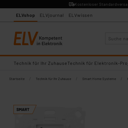
Kostenloser Standardversan
ELVshop
ELVjournal
ELVwissen
Suche
Technik für Ihr Zuhause
Technik für Elektronik-Pro
/
/
/
Startseite
Technik für Ihr Zuhause
Smart Home Systeme