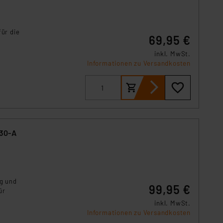
s Land mit unzureichendem
örden personenbezogene
r Europäer bestehen.
für die
69,95 €
ln der Europäischen
 Art der übermittelten
inkl. MwSt.
Informationen zu Versandkosten
230-A
ng und
99,95 €
ür
inkl. MwSt.
Informationen zu Versandkosten