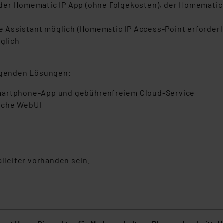
 der Homematic IP App (ohne Folgekosten), der Homemati
 Assistant möglich (Homematic IP Access-Point erforderl
glich
olgenden Lösungen:
Smartphone-App und gebührenfreiem Cloud-Service
äche WebUI
alleiter vorhanden sein.