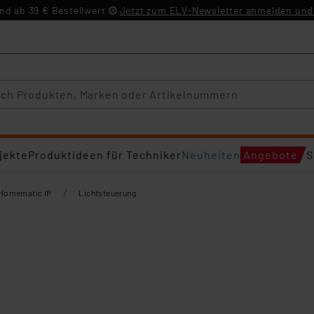
d ab 39 € Bestellwert
Jetzt zum ELV-Newsletter anmelden und 
jekte
Produktideen für Techniker
Neuheiten
Angebote
S
/
Homematic IP
Lichtsteuerung