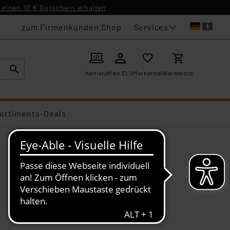
einen 10 € Gutschein erhalten
Services
zum Firmenkunden Shop
Karriere
Mein ELV
Merkzettel
Warenkorb
ortiments-Deals