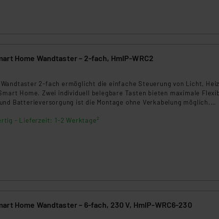
mart Home Wandtaster – 2-fach, HmIP-WRC2
Wandtaster 2‑fach ermöglicht die einfache Steuerung von Licht, Hei
Smart Home. Zwei individuell belegbare Tasten bieten maximale Flexibi
und Batterieversorgung ist die Montage ohne Verkabelung möglich.
mematic IP Access Point und Zentralen.
rtig - Lieferzeit: 1-2 Werktage²
art Home Wandtaster – 6-fach, 230 V, HmIP-WRC6-230